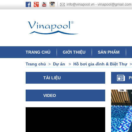
info@vinapool.vn - vinapool@gmail.com
TRANG CHỦ
GIỚI THIỆU
SẢN PHẨM
Trang chủ
>
Dự án
>
Hồ bơi gia đình & Biệt Thự
TÀI LIỆU
P
VIDEO