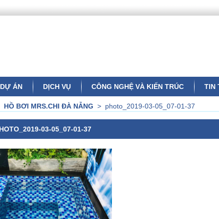
DỰ ÁN
DỊCH VỤ
CÔNG NGHỆ VÀ KIẾN TRÚC
TIN
>
HỒ BƠI MRS.CHI ĐÀ NẴNG
>
photo_2019-03-05_07-01-37
HOTO_2019-03-05_07-01-37