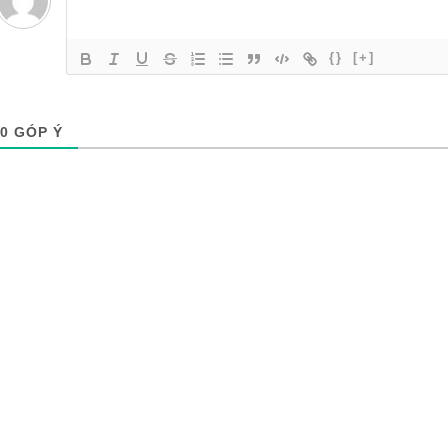
{}
[+]
0
GÓP Ý