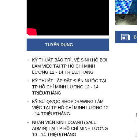
B
TUYỂN DỤNG
KỸ THUẬT BẢO TRÌ, VỆ SINH HỒ BƠI
LÀM VIỆC TẠI TP HỒ CHÍ MINH
LƯƠNG 12 - 14 TRIỆU/THÁNG
KỸ THUẬT LẮP ĐẶT ĐIỆN NƯỚC TẠI
TP HỒ CHÍ MINH LƯƠNG 12 - 14
TRIỆU/THÁNG
KỸ SƯ QS/QC SHOPDRAWING LÀM
VIỆC TẠI TP HỒ CHÍ MINH LƯƠNG 12
- 14 TRIỆU/THÁNG
NHÂN VIÊN KINH DOANH (SALE
ADMIN) TẠI TP HỒ CHÍ MINH LƯƠNG
10 - 14 TRIỆU/THÁNG