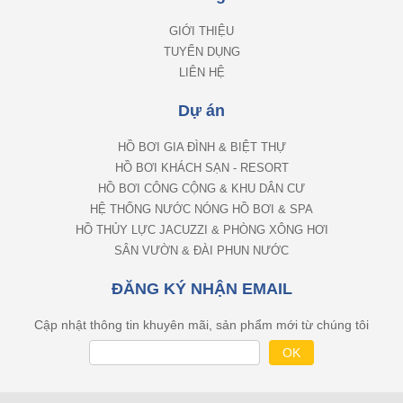
GIỚI THIỆU
TUYỂN DỤNG
LIÊN HỆ
Dự án
HỒ BƠI GIA ĐÌNH & BIỆT THỰ
HỒ BƠI KHÁCH SẠN - RESORT
HỒ BƠI CÔNG CỘNG & KHU DÂN CƯ
HỆ THỐNG NƯỚC NÓNG HỒ BƠI & SPA
HỒ THỦY LỰC JACUZZI & PHÒNG XÔNG HƠI
SÂN VƯỜN & ĐÀI PHUN NƯỚC
ĐĂNG KÝ NHẬN EMAIL
Cập nhật thông tin khuyên mãi, sản phẩm mới từ chúng tôi