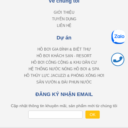
Về chúng tôi
GIỚI THIỆU
TUYỂN DỤNG
LIÊN HỆ
Dự án
HỒ BƠI GIA ĐÌNH & BIỆT THỰ
HỒ BƠI KHÁCH SẠN - RESORT
HỒ BƠI CÔNG CỘNG & KHU DÂN CƯ
HỆ THỐNG NƯỚC NÓNG HỒ BƠI & SPA
HỒ THỦY LỰC JACUZZI & PHÒNG XÔNG HƠI
SÂN VƯỜN & ĐÀI PHUN NƯỚC
ĐĂNG KÝ NHẬN EMAIL
Cập nhật thông tin khuyên mãi, sản phẩm mới từ chúng tôi