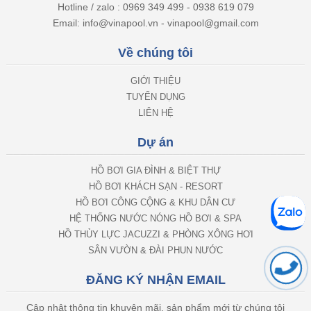
Hotline / zalo : 0969 349 499 - 0938 619 079
Email: info@vinapool.vn - vinapool@gmail.com
Về chúng tôi
GIỚI THIỆU
TUYỂN DỤNG
LIÊN HỆ
Dự án
HỒ BƠI GIA ĐÌNH & BIỆT THỰ
HỒ BƠI KHÁCH SẠN - RESORT
HỒ BƠI CÔNG CỘNG & KHU DÂN CƯ
HỆ THỐNG NƯỚC NÓNG HỒ BƠI & SPA
HỒ THỦY LỰC JACUZZI & PHÒNG XÔNG HƠI
SÂN VƯỜN & ĐÀI PHUN NƯỚC
ĐĂNG KÝ NHẬN EMAIL
Cập nhật thông tin khuyên mãi, sản phẩm mới từ chúng tôi