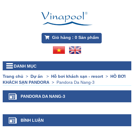
Giỏ hàng :
0
Sản phẩm
DANH MỤC
Trang chủ
>
Dự án
>
Hồ bơi khách sạn - resort
>
HỒ BƠI
KHÁCH SẠN PANDORA
>
Pandora Da Nang-3
PANDORA DA NANG-3
BÌNH LUẬN