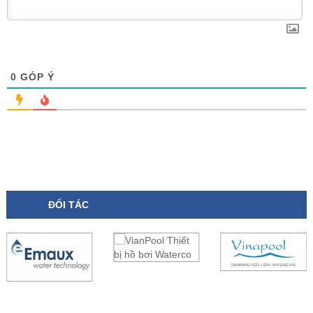
0
GÓP Ý
ĐỐI TÁC