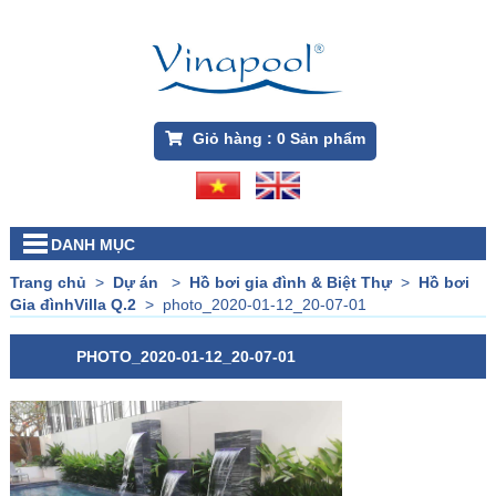
Giỏ hàng :
0
Sản phẩm
DANH MỤC
Trang chủ
>
Dự án
>
Hồ bơi gia đình & Biệt Thự
>
Hồ bơi
Gia đìnhVilla Q.2
>
photo_2020-01-12_20-07-01
PHOTO_2020-01-12_20-07-01