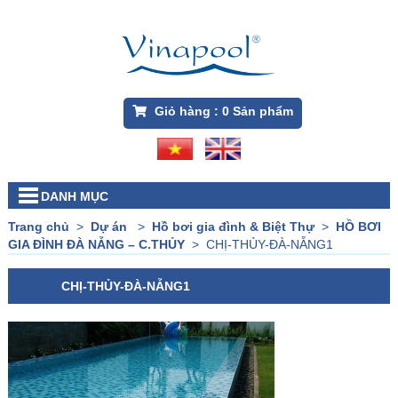
Giỏ hàng :
0
Sản phẩm
DANH MỤC
Trang chủ
>
Dự án
>
Hồ bơi gia đình & Biệt Thự
>
HỒ BƠI
GIA ĐÌNH ĐÀ NẴNG – C.THỦY
>
CHỊ-THỦY-ĐÀ-NẴNG1
CHỊ-THỦY-ĐÀ-NẴNG1