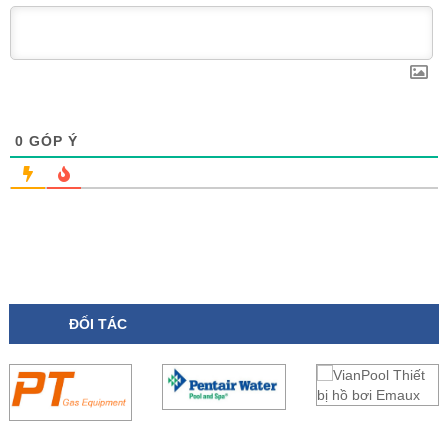
0
GÓP Ý
ĐỐI TÁC