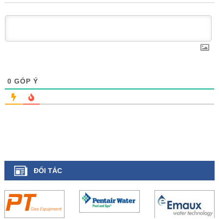
0
GÓP Ý
ĐỐI TÁC