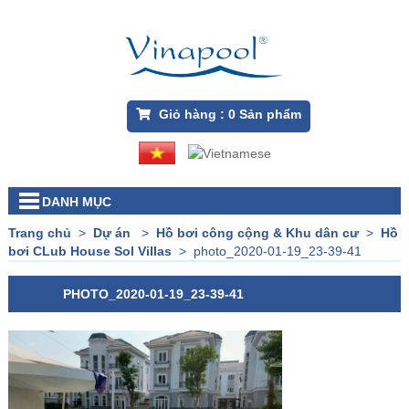
Giỏ hàng :
0
Sản phẩm
DANH MỤC
Trang chủ
>
Dự án
>
Hồ bơi công cộng & Khu dân cư
>
Hồ
bơi CLub House Sol Villas
>
photo_2020-01-19_23-39-41
PHOTO_2020-01-19_23-39-41