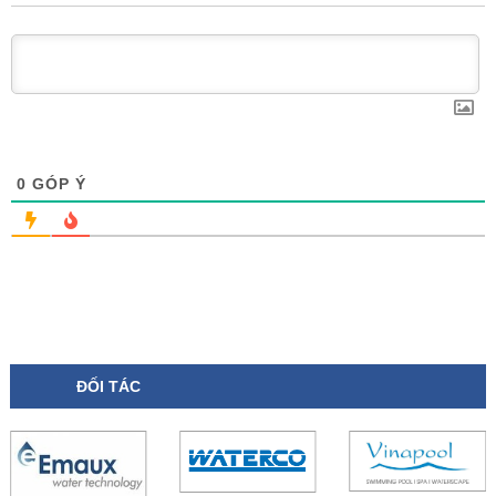
0
GÓP Ý
ĐỐI TÁC