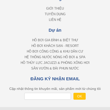
GIỚI THIỆU
TUYỂN DỤNG
LIÊN HỆ
Dự án
HỒ BƠI GIA ĐÌNH & BIỆT THỰ
HỒ BƠI KHÁCH SẠN - RESORT
HỒ BƠI CÔNG CỘNG & KHU DÂN CƯ
HỆ THỐNG NƯỚC NÓNG HỒ BƠI & SPA
HỒ THỦY LỰC JACUZZI & PHÒNG XÔNG HƠI
SÂN VƯỜN & ĐÀI PHUN NƯỚC
ĐĂNG KÝ NHẬN EMAIL
Cập nhật thông tin khuyên mãi, sản phẩm mới từ chúng tôi