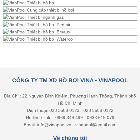
CÔNG TY TM XD HỒ BƠI VINA - VINAPOOL
Địa Chỉ : 22 Nguyễn Bỉnh Khiêm, Phường Hạnh Thông, Thành phố
Hồ Chí Minh
Điện thoại: 028 3588 0123 - 028 3588 0122
Hotline / zalo : 0969 349 499 - 0938 619 079
Email: info@vinapool.vn - vinapool@gmail.com
Về chúng tôi