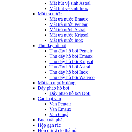
Mắt hút vệ sinh Astral
Mắt hút vệ sinh Inox
Mắt trả nước
Mắt trả nước Emaux
Mắt trả nước Pentair
Mắt trả nước Astral
Mắt trả nước Kripsol
Mắt trả nước Inox
Thu đáy hồ bơi
Thu đáy hồ bơi Pentair
Thu đáy hồ bơi Emaux
Thu đáy hồ bơi Kripsol
Thu đáy hồ bơi Astral
Thu đáy hồ bơi Inox
Thu đáy hồ bơi Waterco
Mắt tạo ngược dòng
Dây phao hồ bơi
Dây phao hồ bơi Dofi
Các loại van
Van Pentair
Van Emaux
Van 6 ngả
Bục xuất phát
Hộp gạn rác
Hộp đựng clo thả nổi