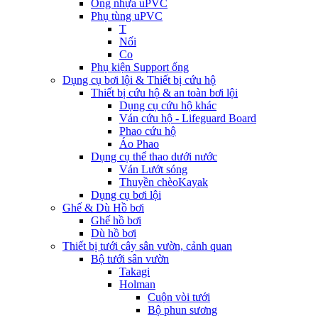
Ống nhựa uPVC
Phụ tùng uPVC
T
Nối
Co
Phụ kiện Support ống
Dụng cụ bơi lội & Thiết bị cứu hộ
Thiết bị cứu hộ & an toàn bơi lội
Dụng cụ cứu hộ khác
Ván cứu hộ - Lifeguard Board
Phao cứu hộ
Áo Phao
Dụng cụ thể thao dưới nước
Ván Lướt sóng
Thuyền chèoKayak
Dụng cụ bơi lội
Ghế & Dù Hồ bơi
Ghế hồ bơi
Dù hồ bơi
Thiết bị tưới cây sân vườn, cảnh quan
Bộ tưới sân vườn
Takagi
Holman
Cuộn vòi tưới
Bộ phun sương