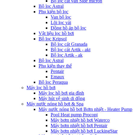
Bộ lọc cát van Side micron
Bộ lọc Astral
Phụ kiện bộ lọc
Van bộ lọc
Lõi lọc vải
Đồng hồ áp bộ lọc
Vật liệu lọc hồ bơi
Bộ lọc Kripsol
Bộ lọc cát Granada
Bộ lọc cát Artik - akt
Bộ lọc Artik - ak
Bộ lọc Astral
Phụ kiện thay thế
Pentair
Emaux
Bộ lọc Peraqua
Máy lọc hồ bơi
Máy lọc hồ bơi gia đình
Máy hút vệ sinh di động
Máy nước nóng hồ bơi & Spa
Máy nước nóng hồ bơi Bơm nhiệt - Heater Pump
Pool Heat pump Procopi
Máy bơm nhiệt hồ bơi Waterco
Máy bơm nhiệt hồ bơi Pentair
Máy bơm nhiệt hồ bơi LuckingStar