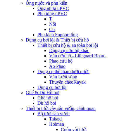
Ống nước và phụ kiện
Ống nhựa uPVC
Phụ tùng uPVC
T
Nối
Co
Phụ kiện Support ống
Dụng cụ bơi lội & Thiết bị cứu hộ
Thiết bị cứu hộ & an toàn bơi lội
Dụng cụ cứu hộ khác
Ván cứu hộ - Lifeguard Board
Phao cứu hộ
Áo Phao
Dụng cụ thể thao dưới nước
Ván Lướt sóng
Thuyền chèoKayak
Dụng cụ bơi lội
Ghế & Dù Hồ bơi
Ghế hồ bơi
Dù hồ bơi
Thiết bị tưới cây sân vườn, cảnh quan
Bộ tưới sân vườn
Takagi
Holman
Cuộn vòi tưới