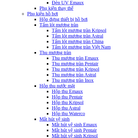
Đèn UV Emaux
Phụ kiện thay thế
Phụ kiện hồ bơi
Hộp đựng thiết bị hồ bơi
Tấm lót mương tràn
Tấm lót mương tràn Kripsol
Tấm lót mương tràn Astral
Tấm lót mương tràn China
Tấm lót mương tràn Việt Nam
Thu mương tràn
Thu mương tràn Emaux
Thu mương tràn Pentair
Thu mương tràn Kripsol
Thu mương tràn Astral
Thu mương tràn Inox
Hôp thu nước mặt
Hộp thu Emaux
Hộp thu Pentair
Hộp thu Kripsol
Hộp thu Astral
Hộp thu Waterco
Mắt hút vệ sinh
Mắt hút vệ sinh Emaux
Mắt hút vệ sinh Pentair
Mắt hút vệ sinh Kripsol