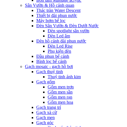
Bồn tắm Massage acrylic
Sân Vườn & Hồ cảnh quan
Thác tràn Water Descent
Thiết bị đài phun nước
Máy bơm bể lọc
Đèn Sân Vườn & Đèn Dưới Nước
Đèn spotlight sân vườn
Đèn Led âm
Đèn hồ cảnh đài phun nước
Đèn Led Rise
Phụ kiện đèn
Đầu phun bể cảnh
Bình lọc bể cảnh
Gạch mosaic - gạch hồ bơi
Gạch thuỷ tinh
Thuỷ tinh ánh kim
Gạch gốm
Gốm men trơn
Gốm men sần
Gốm men rạn
Gốm men hoa
Gạch trang trí
Gạch xà cừ
Gạch men
Gạch góc