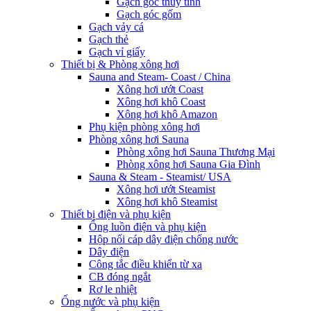
Gạch góc thủy tinh
Gạch góc gốm
Gạch vảy cá
Gạch thẻ
Gạch vỉ giấy
Thiết bị & Phòng xông hơi
Sauna and Steam- Coast / China
Xông hơi ướt Coast
Xông hơi khô Coast
Xông hơi khô Amazon
Phụ kiện phòng xông hơi
Phòng xông hơi Sauna
Phòng xông hơi Sauna Thương Mại
Phòng xông hơi Sauna Gia Đình
Sauna & Steam - Steamist/ USA
Xông hơi ướt Steamist
Xông hơi khô Steamist
Thiết bị điện và phụ kiện
Ống luồn điện và phụ kiện
Hộp nối cáp dây điện chống nước
Dây điện
Công tắc điều khiển từ xa
CB đóng ngắt
Rơ le nhiệt
Ống nước và phụ kiện