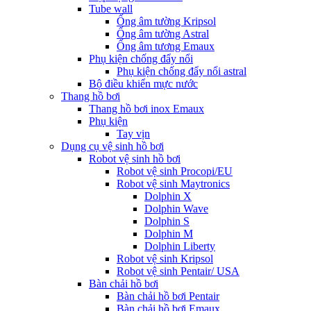
Tube wall
Ống âm tường Kripsol
Ống âm tường Astral
Ống âm tương Emaux
Phụ kiện chống đẩy nổi
Phụ kiện chống đẩy nổi astral
Bộ điều khiển mực nước
Thang hồ bơi
Thang hồ bơi inox Emaux
Phụ kiện
Tay vịn
Dụng cụ vệ sinh hồ bơi
Robot vệ sinh hồ bơi
Robot vệ sinh Procopi/EU
Robot vệ sinh Maytronics
Dolphin X
Dolphin Wave
Dolphin S
Dolphin M
Dolphin Liberty
Robot vệ sinh Kripsol
Robot vệ sinh Pentair/ USA
Bàn chải hồ bơi
Bàn chải hồ bơi Pentair
Bàn chải hồ bơi Emaux