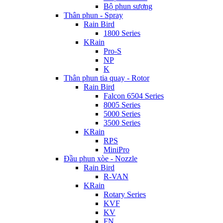
Bộ phun sương
Thân phun - Spray
Rain Bird
1800 Series
KRain
Pro-S
NP
K
Thân phun tia quay - Rotor
Rain Bird
Falcon 6504 Series
8005 Series
5000 Series
3500 Series
KRain
RPS
MiniPro
Đầu phun xòe - Nozzle
Rain Bird
R-VAN
KRain
Rotary Series
KVF
KV
FN