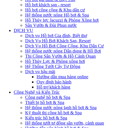
Hồ bơi khách sạn - resort
Hồ bơi công cộng & Khu dân cư
Hệ thống nước nóng Hồ bơi & Spa
Hồ Thủy lực Jacuzzi & Phòng Xông hơi
Sân Vườn & Đài Phun nước
DỊCH VỤ
Dịch vụ Hồ bơi Gia đình, Biệt thự
Dịch Vụ Hồ Bơi Khách Sạn, Resort
Dịch Vụ Hồ Bơi Công Cộng, Khu Dân Cư
Hệ thống nước nóng Dân dụng & Hồ Bơi
Thi Công Sân Vườn & Hồ Cảnh Quan
Hồ Thủy Lực & Phòng xông hơi
Hệ Thống Tưới Cây Tự Động
Dịch vụ hậu mãi
Hướng dẫn mua hàng online
Quy định bảo hành
Hỗ trợ khách hàng
Công Nghệ và Kiến Trúc
Công nghệ hồ bơi & Spa
Thiết bị hồ bơi & Spa
Hệ thống nước nóng lạnh hồ bơi & Spa
Kỹ thuật thi công hồ bơi & Spa
Kiến trúc hồ bơi & Spa
Hệ thống tưới tự động sân vườn, cảnh quan