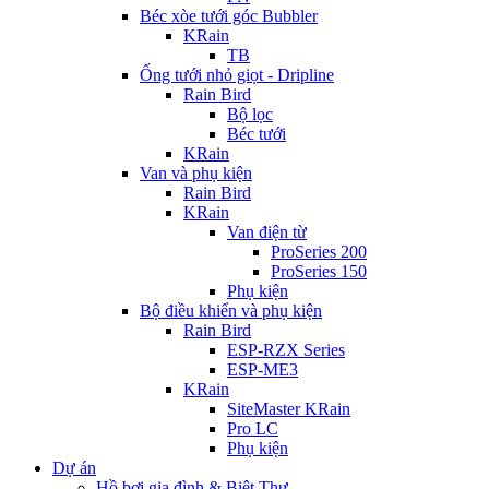
Béc xòe tưới góc Bubbler
KRain
TB
Ống tưới nhỏ giọt - Dripline
Rain Bird
Bộ lọc
Béc tưới
KRain
Van và phụ kiện
Rain Bird
KRain
Van điện từ
ProSeries 200
ProSeries 150
Phụ kiện
Bộ điều khiển và phụ kiện
Rain Bird
ESP-RZX Series
ESP-ME3
KRain
SiteMaster KRain
Pro LC
Phụ kiện
Dự án
Hồ bơi gia đình & Biệt Thự