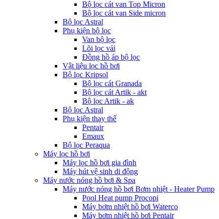
Bộ lọc cát van Top Micron
Bộ lọc cát van Side micron
Bộ lọc Astral
Phụ kiện bộ lọc
Van bộ lọc
Lõi lọc vải
Đồng hồ áp bộ lọc
Vật liệu lọc hồ bơi
Bộ lọc Kripsol
Bộ lọc cát Granada
Bộ lọc cát Artik - akt
Bộ lọc Artik - ak
Bộ lọc Astral
Phụ kiện thay thế
Pentair
Emaux
Bộ lọc Peraqua
Máy lọc hồ bơi
Máy lọc hồ bơi gia đình
Máy hút vệ sinh di động
Máy nước nóng hồ bơi & Spa
Máy nước nóng hồ bơi Bơm nhiệt - Heater Pump
Pool Heat pump Procopi
Máy bơm nhiệt hồ bơi Waterco
Máy bơm nhiệt hồ bơi Pentair