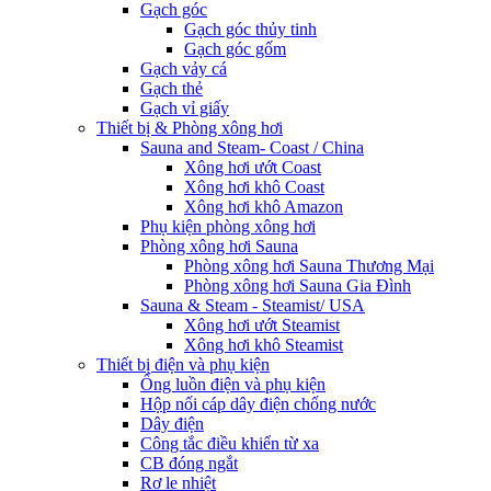
Gạch góc
Gạch góc thủy tinh
Gạch góc gốm
Gạch vảy cá
Gạch thẻ
Gạch vỉ giấy
Thiết bị & Phòng xông hơi
Sauna and Steam- Coast / China
Xông hơi ướt Coast
Xông hơi khô Coast
Xông hơi khô Amazon
Phụ kiện phòng xông hơi
Phòng xông hơi Sauna
Phòng xông hơi Sauna Thương Mại
Phòng xông hơi Sauna Gia Đình
Sauna & Steam - Steamist/ USA
Xông hơi ướt Steamist
Xông hơi khô Steamist
Thiết bị điện và phụ kiện
Ống luồn điện và phụ kiện
Hộp nối cáp dây điện chống nước
Dây điện
Công tắc điều khiển từ xa
CB đóng ngắt
Rơ le nhiệt