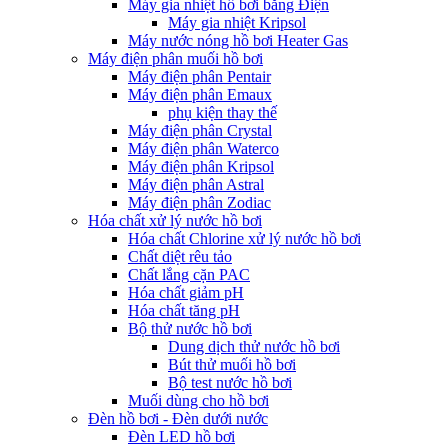
Máy gia nhiệt hồ bơi bằng Điện
Máy gia nhiệt Kripsol
Máy nước nóng hồ bơi Heater Gas
Máy điện phân muối hồ bơi
Máy điện phân Pentair
Máy điện phân Emaux
phụ kiện thay thế
Máy điện phân Crystal
Máy điện phân Waterco
Máy điện phân Kripsol
Máy điện phân Astral
Máy điện phân Zodiac
Hóa chất xử lý nước hồ bơi
Hóa chất Chlorine xử lý nước hồ bơi
Chất diệt rêu tảo
Chất lắng cặn PAC
Hóa chất giảm pH
Hóa chất tăng pH
Bộ thử nước hồ bơi
Dung dịch thử nước hồ bơi
Bút thử muối hồ bơi
Bộ test nước hồ bơi
Muối dùng cho hồ bơi
Đèn hồ bơi - Đèn dưới nước
Đèn LED hồ bơi