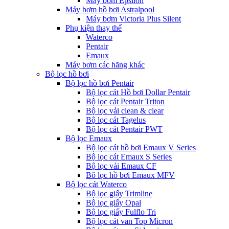
Máy bơm Epsilon
Máy bơm hồ bơi Astralpool
Máy bơm Victoria Plus Silent
Phụ kiện thay thế
Waterco
Pentair
Emaux
Máy bơm các hãng khác
Bộ lọc hồ bơi
Bộ lọc hồ bơi Pentair
Bộ lọc cát Hồ bơi Dollar Pentair
Bộ lọc cát Pentair Triton
Bộ lọc vải clean & clear
Bộ lọc cát Tagelus
Bộ lọc cát Pentair PWT
Bộ lọc Emaux
Bộ lọc cát hồ bơi Emaux V Series
Bộ lọc cát Emaux S Series
Bộ lọc vải Emaux CF
Bô lọc hồ bơi Emaux MFV
Bộ lọc cát Waterco
Bộ lọc giấy Trimline
Bộ lọc giấy Opal
Bộ lọc giấy Fulflo Tri
Bộ lọc cát van Top Micron