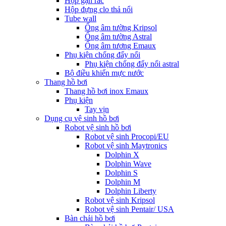
Hộp gạn rác
Hộp đựng clo thả nổi
Tube wall
Ống âm tường Kripsol
Ống âm tường Astral
Ống âm tương Emaux
Phụ kiện chống đẩy nổi
Phụ kiện chống đẩy nổi astral
Bộ điều khiển mực nước
Thang hồ bơi
Thang hồ bơi inox Emaux
Phụ kiện
Tay vịn
Dụng cụ vệ sinh hồ bơi
Robot vệ sinh hồ bơi
Robot vệ sinh Procopi/EU
Robot vệ sinh Maytronics
Dolphin X
Dolphin Wave
Dolphin S
Dolphin M
Dolphin Liberty
Robot vệ sinh Kripsol
Robot vệ sinh Pentair/ USA
Bàn chải hồ bơi