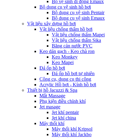
Bộ vệ sinh di động Emaux
Bộ dụng cụ vệ sinh hồ bơi
Bộ dụng cụ vệ sinh Pentair
Bộ dụng cụ vệ sinh Emaux
Vật liệu xây dựng hồ bơi
Vật liệu chống thấm hồ bơi
Vật liệu chống thấm Mapei
Vật liệu chống thấm Sika
Băng cản nước PVC
Keo dán gạch - Keo chà ron
Keo Monkey
Keo Mapei
Đá ốp hồ bơi
Đá ốp hồ bơi tự nhiên
Công cụ, dụng cụ thi công
Acrylic Hồ bơi - Kính hồ bơi
Thiết bị hồ Jacuzzi & Spa
Mắt Massage
Phụ kiện điều chỉnh khí
Jet masage
Jet khí pentair
Jet khí china
Máy thổi khí
Máy thổi khí Kripsol
Máy thổi khí Jackbo