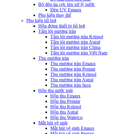
Bộ đèn tia cực tím xử lý nước
Đèn UV Emaux
Phụ kiện thay thế
Phụ kiện hồ bơi
Hộp đựng thiết bị hồ bơi
Tấm lót mương tràn
Tấm lót mương tràn Kripsol
Tấm lót mương tràn Astral
Tấm lót mương tràn China
Tấm lót mương tràn Việt Nam
Thu mương tràn
Thu mương tràn Emaux
Thu mương tràn Pentair
Thu mương tràn Kripsol
Thu mương tràn Astral
Thu mương tràn Inox
Hôp thu nước mặt
Hộp thu Emaux
Hộp thu Pentair
Hộp thu Kripsol
Hộp thu Astral
Hộp thu Waterco
Mắt hút vệ sinh
Mắt hút vệ sinh Emaux
Mắt hút vệ sinh Pentair