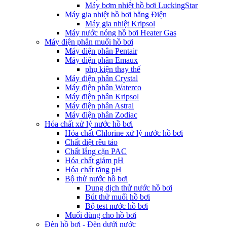
Máy bơm nhiệt hồ bơi LuckingStar
Máy gia nhiệt hồ bơi bằng Điện
Máy gia nhiệt Kripsol
Máy nước nóng hồ bơi Heater Gas
Máy điện phân muối hồ bơi
Máy điện phân Pentair
Máy điện phân Emaux
phụ kiện thay thế
Máy điện phân Crystal
Máy điện phân Waterco
Máy điện phân Kripsol
Máy điện phân Astral
Máy điện phân Zodiac
Hóa chất xử lý nước hồ bơi
Hóa chất Chlorine xử lý nước hồ bơi
Chất diệt rêu tảo
Chất lắng cặn PAC
Hóa chất giảm pH
Hóa chất tăng pH
Bộ thử nước hồ bơi
Dung dịch thử nước hồ bơi
Bút thử muối hồ bơi
Bộ test nước hồ bơi
Muối dùng cho hồ bơi
Đèn hồ bơi - Đèn dưới nước