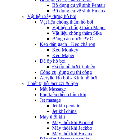
Bộ dụng cụ vệ sinh Pentair
Bộ dụng cụ vệ sinh Emaux
Vật liệu xây dựng hồ bơi
Vật liệu chống thấm hồ bơi
Vật liệu chống thấm Mapei
Vật liệu chống thấm Sika
Băng cản nước PVC
Keo dán gạch - Keo chà ron
Keo Monkey
Keo Mapei
Đá ốp hồ bơi
Đá ốp hồ bơi tự nhiên
Công cụ, dụng cụ thi công
Acrylic Hồ bơi - Kính hồ bơi
Thiết bị hồ Jacuzzi & Spa
Mắt Massage
Phụ kiện điều chỉnh khí
Jet masage
Jet khí pentair
Jet khí china
Máy thổi khí
Máy thổi khí Kripsol
Máy thổi khí Jackbo
Máy thổi khí Emaux