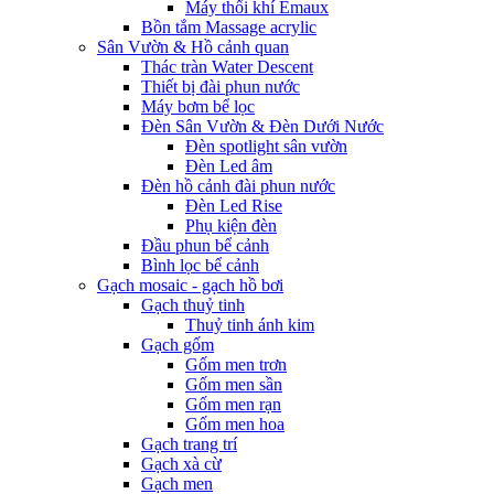
Máy thổi khí Emaux
Bồn tắm Massage acrylic
Sân Vườn & Hồ cảnh quan
Thác tràn Water Descent
Thiết bị đài phun nước
Máy bơm bể lọc
Đèn Sân Vườn & Đèn Dưới Nước
Đèn spotlight sân vườn
Đèn Led âm
Đèn hồ cảnh đài phun nước
Đèn Led Rise
Phụ kiện đèn
Đầu phun bể cảnh
Bình lọc bể cảnh
Gạch mosaic - gạch hồ bơi
Gạch thuỷ tinh
Thuỷ tinh ánh kim
Gạch gốm
Gốm men trơn
Gốm men sần
Gốm men rạn
Gốm men hoa
Gạch trang trí
Gạch xà cừ
Gạch men