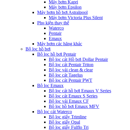
Máy bơm Kapri
Máy bơm Epsilon
Máy bơm hồ bơi Astralpool
Máy bơm Victoria Plus Silent
Phụ kiện thay thế
Waterco
Pentair
Emaux
Máy bơm các hãng khác
Bộ lọc hồ bơi
Bộ lọc hồ bơi Pentair
Bộ lọc cát Hồ bơi Dollar Pentair
Bộ lọc cát Pentair Triton
Bộ lọc vải clean & clear
Bộ lọc cát Tagelus
Bộ lọc cát Pentair PWT
Bộ lọc Emaux
Bộ lọc cát hồ bơi Emaux V Series
Bộ lọc cát Emaux S Series
Bộ lọc vải Emaux CF
Bô lọc hồ bơi Emaux MFV
Bộ lọc cát Waterco
Bộ lọc giấy Trimline
Bộ lọc giấy Opal
Bộ lọc giấy Fulflo Tri