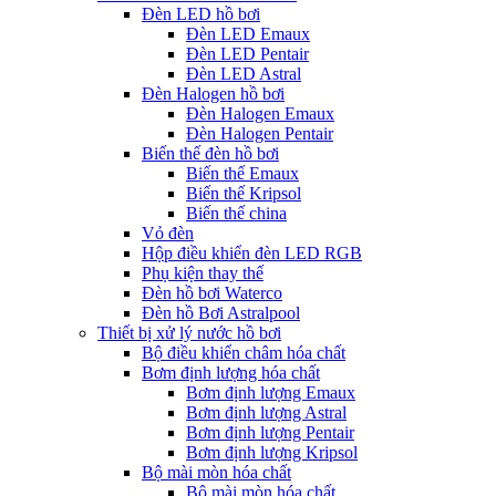
Đèn LED hồ bơi
Đèn LED Emaux
Đèn LED Pentair
Đèn LED Astral
Đèn Halogen hồ bơi
Đèn Halogen Emaux
Đèn Halogen Pentair
Biến thế đèn hồ bơi
Biến thế Emaux
Biến thế Kripsol
Biến thế china
Vỏ đèn
Hộp điều khiển đèn LED RGB
Phụ kiện thay thế
Đèn hồ bơi Waterco
Đèn hồ Bơi Astralpool
Thiết bị xử lý nước hồ bơi
Bộ điều khiển châm hóa chất
Bơm định lượng hóa chất
Bơm định lượng Emaux
Bơm định lượng Astral
Bơm định lượng Pentair
Bơm định lượng Kripsol
Bộ mài mòn hóa chất
Bộ mài mòn hóa chất