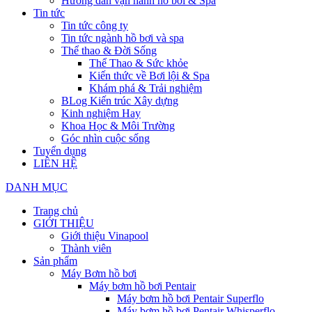
Hướng dẫn vận hành hồ bơi & Spa
Tin tức
Tin tức công ty
Tin tức ngành hồ bơi và spa
Thể thao & Đời Sống
Thể Thao & Sức khỏe
Kiến thức về Bơi lội & Spa
Khám phá & Trải nghiệm
BLog Kiến trúc Xây dựng
Kinh nghiệm Hay
Khoa Học & Môi Trường
Góc nhìn cuộc sống
Tuyển dụng
LIÊN HỆ
DANH MỤC
Trang chủ
GIỚI THIỆU
Giới thiệu Vinapool
Thành viên
Sản phẩm
Máy Bơm hồ bơi
Máy bơm hồ bơi Pentair
Máy bơm hồ bơi Pentair Superflo
Máy bơm hồ bơi Pentair Whisperflo