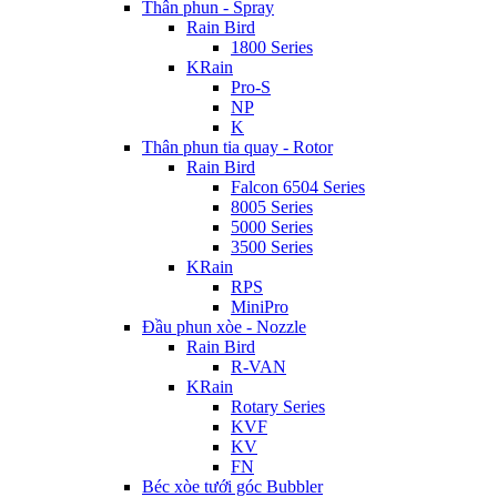
Thân phun - Spray
Rain Bird
1800 Series
KRain
Pro-S
NP
K
Thân phun tia quay - Rotor
Rain Bird
Falcon 6504 Series
8005 Series
5000 Series
3500 Series
KRain
RPS
MiniPro
Đầu phun xòe - Nozzle
Rain Bird
R-VAN
KRain
Rotary Series
KVF
KV
FN
Béc xòe tưới góc Bubbler