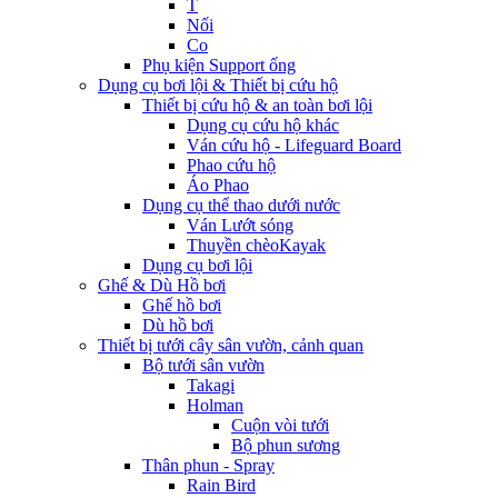
T
Nối
Co
Phụ kiện Support ống
Dụng cụ bơi lội & Thiết bị cứu hộ
Thiết bị cứu hộ & an toàn bơi lội
Dụng cụ cứu hộ khác
Ván cứu hộ - Lifeguard Board
Phao cứu hộ
Áo Phao
Dụng cụ thể thao dưới nước
Ván Lướt sóng
Thuyền chèoKayak
Dụng cụ bơi lội
Ghế & Dù Hồ bơi
Ghế hồ bơi
Dù hồ bơi
Thiết bị tưới cây sân vườn, cảnh quan
Bộ tưới sân vườn
Takagi
Holman
Cuộn vòi tưới
Bộ phun sương
Thân phun - Spray
Rain Bird