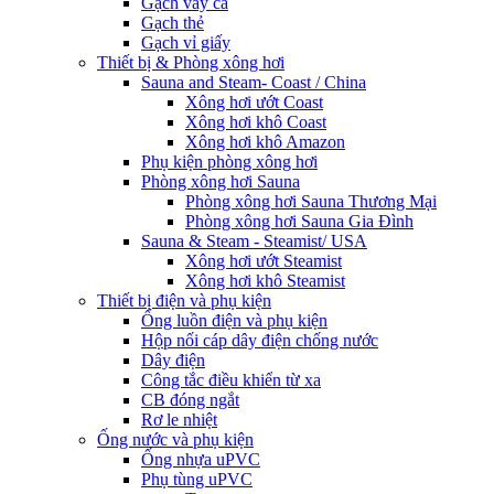
Gạch vảy cá
Gạch thẻ
Gạch vỉ giấy
Thiết bị & Phòng xông hơi
Sauna and Steam- Coast / China
Xông hơi ướt Coast
Xông hơi khô Coast
Xông hơi khô Amazon
Phụ kiện phòng xông hơi
Phòng xông hơi Sauna
Phòng xông hơi Sauna Thương Mại
Phòng xông hơi Sauna Gia Đình
Sauna & Steam - Steamist/ USA
Xông hơi ướt Steamist
Xông hơi khô Steamist
Thiết bị điện và phụ kiện
Ống luồn điện và phụ kiện
Hộp nối cáp dây điện chống nước
Dây điện
Công tắc điều khiển từ xa
CB đóng ngắt
Rơ le nhiệt
Ống nước và phụ kiện
Ống nhựa uPVC
Phụ tùng uPVC