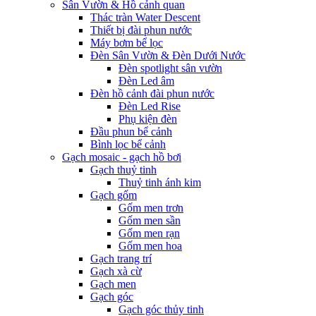
Sân Vườn & Hồ cảnh quan
Thác tràn Water Descent
Thiết bị đài phun nước
Máy bơm bể lọc
Đèn Sân Vườn & Đèn Dưới Nước
Đèn spotlight sân vườn
Đèn Led âm
Đèn hồ cảnh đài phun nước
Đèn Led Rise
Phụ kiện đèn
Đầu phun bể cảnh
Bình lọc bể cảnh
Gạch mosaic - gạch hồ bơi
Gạch thuỷ tinh
Thuỷ tinh ánh kim
Gạch gốm
Gốm men trơn
Gốm men sần
Gốm men rạn
Gốm men hoa
Gạch trang trí
Gạch xà cừ
Gạch men
Gạch góc
Gạch góc thủy tinh