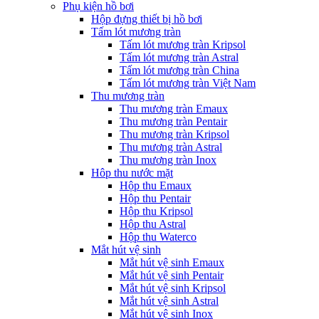
Phụ kiện hồ bơi
Hộp đựng thiết bị hồ bơi
Tấm lót mương tràn
Tấm lót mương tràn Kripsol
Tấm lót mương tràn Astral
Tấm lót mương tràn China
Tấm lót mương tràn Việt Nam
Thu mương tràn
Thu mương tràn Emaux
Thu mương tràn Pentair
Thu mương tràn Kripsol
Thu mương tràn Astral
Thu mương tràn Inox
Hôp thu nước mặt
Hộp thu Emaux
Hộp thu Pentair
Hộp thu Kripsol
Hộp thu Astral
Hộp thu Waterco
Mắt hút vệ sinh
Mắt hút vệ sinh Emaux
Mắt hút vệ sinh Pentair
Mắt hút vệ sinh Kripsol
Mắt hút vệ sinh Astral
Mắt hút vệ sinh Inox