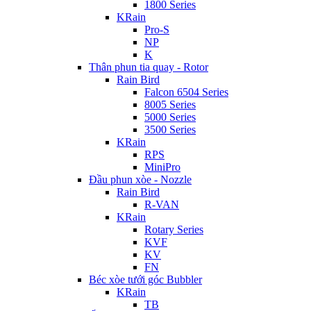
1800 Series
KRain
Pro-S
NP
K
Thân phun tia quay - Rotor
Rain Bird
Falcon 6504 Series
8005 Series
5000 Series
3500 Series
KRain
RPS
MiniPro
Đầu phun xòe - Nozzle
Rain Bird
R-VAN
KRain
Rotary Series
KVF
KV
FN
Béc xòe tưới góc Bubbler
KRain
TB