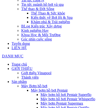
Tin tức công ty
Tin tức ngành hồ bơi và spa
Thể thao & Đời Sống
Thể Thao & Sức khỏe
Kiến thức về Bơi lội & Spa
Khám phá & Trải nghiệm
BLog Kiến trúc Xây dựng
Kinh nghiệm Hay
Khoa Học & Môi Trường
Góc nhìn cuộc sống
Tuyển dụng
LIÊN HỆ
DANH MỤC
Trang chủ
GIỚI THIỆU
Giới thiệu Vinapool
Thành viên
Sản phẩm
Máy Bơm hồ bơi
Máy bơm hồ bơi Pentair
Máy bơm hồ bơi Pentair Superflo
Máy bơm hồ bơi Pentair Whisperflo
Máy bơm Pentair Supermax
Máy bơm hồ bơi Pentair Optiflo