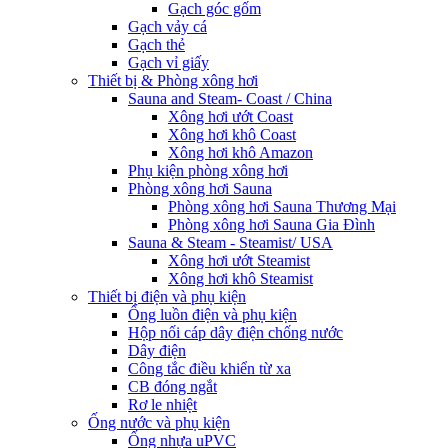
Gạch góc gốm
Gạch vảy cá
Gạch thẻ
Gạch vỉ giấy
Thiết bị & Phòng xông hơi
Sauna and Steam- Coast / China
Xông hơi ướt Coast
Xông hơi khô Coast
Xông hơi khô Amazon
Phụ kiện phòng xông hơi
Phòng xông hơi Sauna
Phòng xông hơi Sauna Thương Mại
Phòng xông hơi Sauna Gia Đình
Sauna & Steam - Steamist/ USA
Xông hơi ướt Steamist
Xông hơi khô Steamist
Thiết bị điện và phụ kiện
Ống luồn điện và phụ kiện
Hộp nối cáp dây điện chống nước
Dây điện
Công tắc điều khiển từ xa
CB đóng ngắt
Rơ le nhiệt
Ống nước và phụ kiện
Ống nhựa uPVC