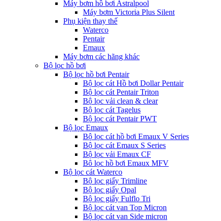
Máy bơm hồ bơi Astralpool
Máy bơm Victoria Plus Silent
Phụ kiện thay thế
Waterco
Pentair
Emaux
Máy bơm các hãng khác
Bộ lọc hồ bơi
Bộ lọc hồ bơi Pentair
Bộ lọc cát Hồ bơi Dollar Pentair
Bộ lọc cát Pentair Triton
Bộ lọc vải clean & clear
Bộ lọc cát Tagelus
Bộ lọc cát Pentair PWT
Bộ lọc Emaux
Bộ lọc cát hồ bơi Emaux V Series
Bộ lọc cát Emaux S Series
Bộ lọc vải Emaux CF
Bô lọc hồ bơi Emaux MFV
Bộ lọc cát Waterco
Bộ lọc giấy Trimline
Bộ lọc giấy Opal
Bộ lọc giấy Fulflo Tri
Bộ lọc cát van Top Micron
Bộ lọc cát van Side micron