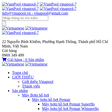
info@vinapool.vn - vinapool@gmail.com
22 Nguyễn Bỉnh Khiêm, Phường Hạnh Thông, Thành phố Hồ Chí
Minh, Việt Nam
Giỏ hàng
0969 349 499
Giỏ hàng :
0
Sản phẩm
Trang chủ
GIỚI THIỆU
Giới thiệu Vinapool
Thành viên
Sản phẩm
Máy Bơm hồ bơi
Máy bơm hồ bơi Pentair
Máy bơm hồ bơi Pentair Superflo
Máy bơm hồ bơi Pentair Whisperflo