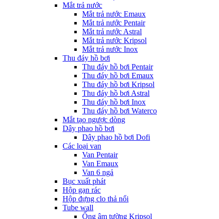
Mắt trả nước
Mắt trả nước Emaux
Mắt trả nước Pentair
Mắt trả nước Astral
Mắt trả nước Kripsol
Mắt trả nước Inox
Thu đáy hồ bơi
Thu đáy hồ bơi Pentair
Thu đáy hồ bơi Emaux
Thu đáy hồ bơi Kripsol
Thu đáy hồ bơi Astral
Thu đáy hồ bơi Inox
Thu đáy hồ bơi Waterco
Mắt tạo ngược dòng
Dây phao hồ bơi
Dây phao hồ bơi Dofi
Các loại van
Van Pentair
Van Emaux
Van 6 ngả
Bục xuất phát
Hộp gạn rác
Hộp đựng clo thả nổi
Tube wall
Ống âm tường Kripsol