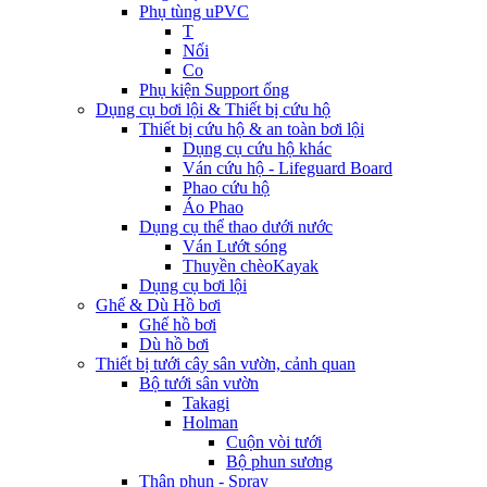
Phụ tùng uPVC
T
Nối
Co
Phụ kiện Support ống
Dụng cụ bơi lội & Thiết bị cứu hộ
Thiết bị cứu hộ & an toàn bơi lội
Dụng cụ cứu hộ khác
Ván cứu hộ - Lifeguard Board
Phao cứu hộ
Áo Phao
Dụng cụ thể thao dưới nước
Ván Lướt sóng
Thuyền chèoKayak
Dụng cụ bơi lội
Ghế & Dù Hồ bơi
Ghế hồ bơi
Dù hồ bơi
Thiết bị tưới cây sân vườn, cảnh quan
Bộ tưới sân vườn
Takagi
Holman
Cuộn vòi tưới
Bộ phun sương
Thân phun - Spray