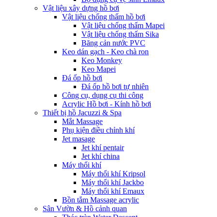
Vật liệu xây dựng hồ bơi
Vật liệu chống thấm hồ bơi
Vật liệu chống thấm Mapei
Vật liệu chống thấm Sika
Băng cản nước PVC
Keo dán gạch - Keo chà ron
Keo Monkey
Keo Mapei
Đá ốp hồ bơi
Đá ốp hồ bơi tự nhiên
Công cụ, dụng cụ thi công
Acrylic Hồ bơi - Kính hồ bơi
Thiết bị hồ Jacuzzi & Spa
Mắt Massage
Phụ kiện điều chỉnh khí
Jet masage
Jet khí pentair
Jet khí china
Máy thổi khí
Máy thổi khí Kripsol
Máy thổi khí Jackbo
Máy thổi khí Emaux
Bồn tắm Massage acrylic
Sân Vườn & Hồ cảnh quan