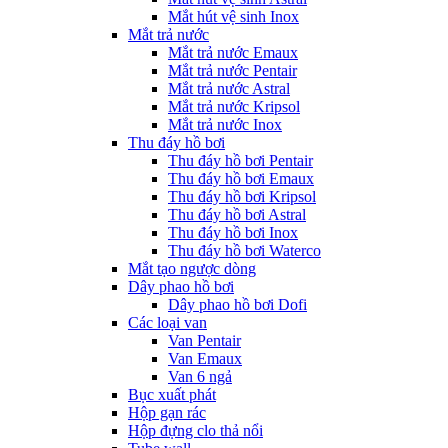
Mắt hút vệ sinh Inox
Mắt trả nước
Mắt trả nước Emaux
Mắt trả nước Pentair
Mắt trả nước Astral
Mắt trả nước Kripsol
Mắt trả nước Inox
Thu đáy hồ bơi
Thu đáy hồ bơi Pentair
Thu đáy hồ bơi Emaux
Thu đáy hồ bơi Kripsol
Thu đáy hồ bơi Astral
Thu đáy hồ bơi Inox
Thu đáy hồ bơi Waterco
Mắt tạo ngược dòng
Dây phao hồ bơi
Dây phao hồ bơi Dofi
Các loại van
Van Pentair
Van Emaux
Van 6 ngả
Bục xuất phát
Hộp gạn rác
Hộp đựng clo thả nổi