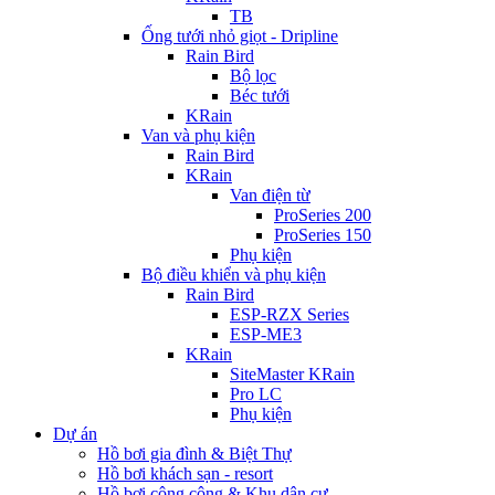
TB
Ống tưới nhỏ giọt - Dripline
Rain Bird
Bộ lọc
Béc tưới
KRain
Van và phụ kiện
Rain Bird
KRain
Van điện từ
ProSeries 200
ProSeries 150
Phụ kiện
Bộ điều khiển và phụ kiện
Rain Bird
ESP-RZX Series
ESP-ME3
KRain
SiteMaster KRain
Pro LC
Phụ kiện
Dự án
Hồ bơi gia đình & Biệt Thự
Hồ bơi khách sạn - resort
Hồ bơi công cộng & Khu dân cư