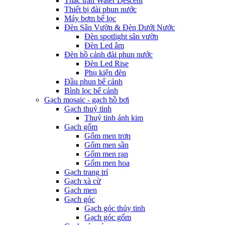
Thác tràn Water Descent
Thiết bị đài phun nước
Máy bơm bể lọc
Đèn Sân Vườn & Đèn Dưới Nước
Đèn spotlight sân vườn
Đèn Led âm
Đèn hồ cảnh đài phun nước
Đèn Led Rise
Phụ kiện đèn
Đầu phun bể cảnh
Bình lọc bể cảnh
Gạch mosaic - gạch hồ bơi
Gạch thuỷ tinh
Thuỷ tinh ánh kim
Gạch gốm
Gốm men trơn
Gốm men sần
Gốm men rạn
Gốm men hoa
Gạch trang trí
Gạch xà cừ
Gạch men
Gạch góc
Gạch góc thủy tinh
Gạch góc gốm