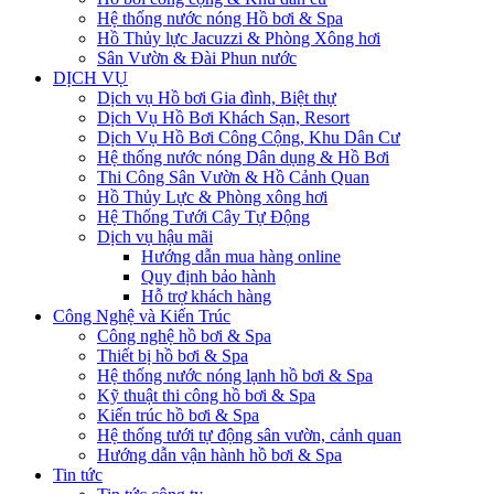
Hệ thống nước nóng Hồ bơi & Spa
Hồ Thủy lực Jacuzzi & Phòng Xông hơi
Sân Vườn & Đài Phun nước
DỊCH VỤ
Dịch vụ Hồ bơi Gia đình, Biệt thự
Dịch Vụ Hồ Bơi Khách Sạn, Resort
Dịch Vụ Hồ Bơi Công Cộng, Khu Dân Cư
Hệ thống nước nóng Dân dụng & Hồ Bơi
Thi Công Sân Vườn & Hồ Cảnh Quan
Hồ Thủy Lực & Phòng xông hơi
Hệ Thống Tưới Cây Tự Động
Dịch vụ hậu mãi
Hướng dẫn mua hàng online
Quy định bảo hành
Hỗ trợ khách hàng
Công Nghệ và Kiến Trúc
Công nghệ hồ bơi & Spa
Thiết bị hồ bơi & Spa
Hệ thống nước nóng lạnh hồ bơi & Spa
Kỹ thuật thi công hồ bơi & Spa
Kiến trúc hồ bơi & Spa
Hệ thống tưới tự động sân vườn, cảnh quan
Hướng dẫn vận hành hồ bơi & Spa
Tin tức