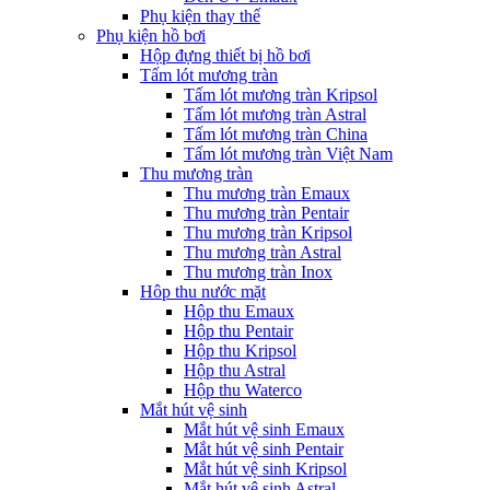
Phụ kiện thay thế
Phụ kiện hồ bơi
Hộp đựng thiết bị hồ bơi
Tấm lót mương tràn
Tấm lót mương tràn Kripsol
Tấm lót mương tràn Astral
Tấm lót mương tràn China
Tấm lót mương tràn Việt Nam
Thu mương tràn
Thu mương tràn Emaux
Thu mương tràn Pentair
Thu mương tràn Kripsol
Thu mương tràn Astral
Thu mương tràn Inox
Hôp thu nước mặt
Hộp thu Emaux
Hộp thu Pentair
Hộp thu Kripsol
Hộp thu Astral
Hộp thu Waterco
Mắt hút vệ sinh
Mắt hút vệ sinh Emaux
Mắt hút vệ sinh Pentair
Mắt hút vệ sinh Kripsol
Mắt hút vệ sinh Astral