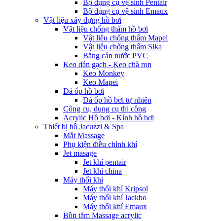
Bộ dụng cụ vệ sinh Pentair
Bộ dụng cụ vệ sinh Emaux
Vật liệu xây dựng hồ bơi
Vật liệu chống thấm hồ bơi
Vật liệu chống thấm Mapei
Vật liệu chống thấm Sika
Băng cản nước PVC
Keo dán gạch - Keo chà ron
Keo Monkey
Keo Mapei
Đá ốp hồ bơi
Đá ốp hồ bơi tự nhiên
Công cụ, dụng cụ thi công
Acrylic Hồ bơi - Kính hồ bơi
Thiết bị hồ Jacuzzi & Spa
Mắt Massage
Phụ kiện điều chỉnh khí
Jet masage
Jet khí pentair
Jet khí china
Máy thổi khí
Máy thổi khí Kripsol
Máy thổi khí Jackbo
Máy thổi khí Emaux
Bồn tắm Massage acrylic