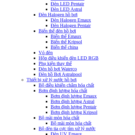
Đèn LED Pentair
Đèn LED Astral
Đèn Halogen hồ bơi
Đèn Halogen Emaux
Đèn Halogen Pentair
Biến thế đèn hồ bơi
Biến thế Emaux
Biến thế Kripsol
Biến thế china
Vỏ đèn
Hộp điều khiển đèn LED RGB
Phụ kiện thay thế
Đèn hồ bơi Waterco
Đèn hồ Bơi Astralpool
Thiết bị xử lý nước hồ bơi
Bộ điều khiển châm hóa chất
Bơm định lượng hóa chất
Bơm định lượng Emaux
Bơm định lượng Astral
Bơm định lượng Pentair
Bơm định lượng Kripsol
Bộ mài mòn hóa chất
Bộ mài mòn hóa chất
Bộ đèn tia cực tím xử lý nước
Đèn UV Emaux