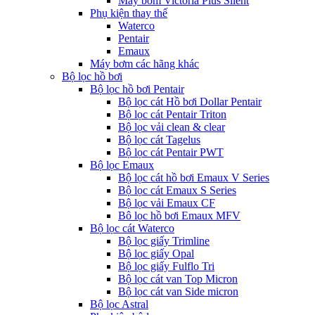
Máy bơm Victoria Plus Silent
Phụ kiện thay thế
Waterco
Pentair
Emaux
Máy bơm các hãng khác
Bộ lọc hồ bơi
Bộ lọc hồ bơi Pentair
Bộ lọc cát Hồ bơi Dollar Pentair
Bộ lọc cát Pentair Triton
Bộ lọc vải clean & clear
Bộ lọc cát Tagelus
Bộ lọc cát Pentair PWT
Bộ lọc Emaux
Bộ lọc cát hồ bơi Emaux V Series
Bộ lọc cát Emaux S Series
Bộ lọc vải Emaux CF
Bô lọc hồ bơi Emaux MFV
Bộ lọc cát Waterco
Bộ lọc giấy Trimline
Bộ lọc giấy Opal
Bộ lọc giấy Fulflo Tri
Bộ lọc cát van Top Micron
Bộ lọc cát van Side micron
Bộ lọc Astral