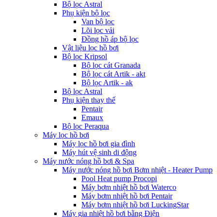
Bộ lọc Astral
Phụ kiện bộ lọc
Van bộ lọc
Lõi lọc vải
Đồng hồ áp bộ lọc
Vật liệu lọc hồ bơi
Bộ lọc Kripsol
Bộ lọc cát Granada
Bộ lọc cát Artik - akt
Bộ lọc Artik - ak
Bộ lọc Astral
Phụ kiện thay thế
Pentair
Emaux
Bộ lọc Peraqua
Máy lọc hồ bơi
Máy lọc hồ bơi gia đình
Máy hút vệ sinh di động
Máy nước nóng hồ bơi & Spa
Máy nước nóng hồ bơi Bơm nhiệt - Heater Pump
Pool Heat pump Procopi
Máy bơm nhiệt hồ bơi Waterco
Máy bơm nhiệt hồ bơi Pentair
Máy bơm nhiệt hồ bơi LuckingStar
Máy gia nhiệt hồ bơi bằng Điện