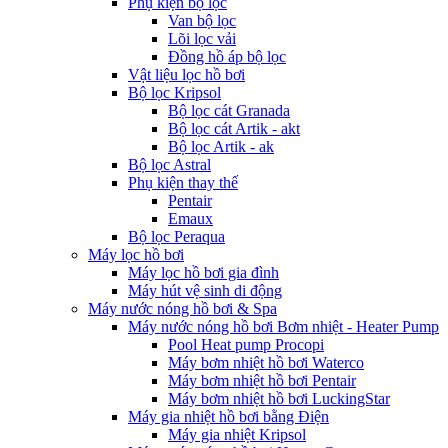
Phụ kiện bộ lọc
Van bộ lọc
Lõi lọc vải
Đồng hồ áp bộ lọc
Vật liệu lọc hồ bơi
Bộ lọc Kripsol
Bộ lọc cát Granada
Bộ lọc cát Artik - akt
Bộ lọc Artik - ak
Bộ lọc Astral
Phụ kiện thay thế
Pentair
Emaux
Bộ lọc Peraqua
Máy lọc hồ bơi
Máy lọc hồ bơi gia đình
Máy hút vệ sinh di động
Máy nước nóng hồ bơi & Spa
Máy nước nóng hồ bơi Bơm nhiệt - Heater Pump
Pool Heat pump Procopi
Máy bơm nhiệt hồ bơi Waterco
Máy bơm nhiệt hồ bơi Pentair
Máy bơm nhiệt hồ bơi LuckingStar
Máy gia nhiệt hồ bơi bằng Điện
Máy gia nhiệt Kripsol