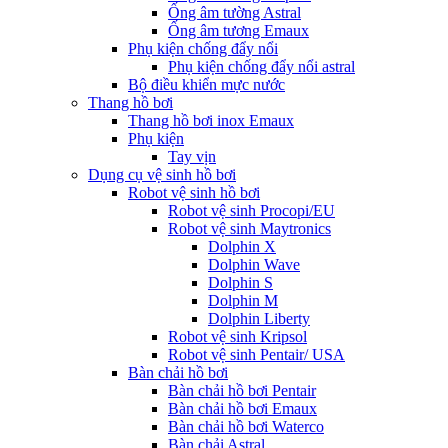
Ống âm tường Astral
Ống âm tương Emaux
Phụ kiện chống đẩy nổi
Phụ kiện chống đẩy nổi astral
Bộ điều khiển mực nước
Thang hồ bơi
Thang hồ bơi inox Emaux
Phụ kiện
Tay vịn
Dụng cụ vệ sinh hồ bơi
Robot vệ sinh hồ bơi
Robot vệ sinh Procopi/EU
Robot vệ sinh Maytronics
Dolphin X
Dolphin Wave
Dolphin S
Dolphin M
Dolphin Liberty
Robot vệ sinh Kripsol
Robot vệ sinh Pentair/ USA
Bàn chải hồ bơi
Bàn chải hồ bơi Pentair
Bàn chải hồ bơi Emaux
Bàn chải hồ bơi Waterco
Bàn chải Astral