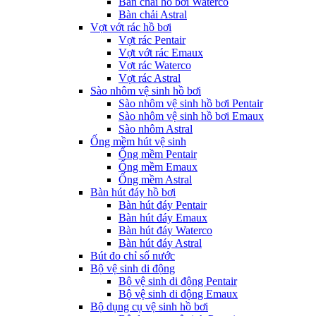
Bàn chải hồ bơi Waterco
Bàn chải Astral
Vợt vớt rác hồ bơi
Vợt rác Pentair
Vợt vớt rác Emaux
Vợt rác Waterco
Vợt rác Astral
Sào nhôm vệ sinh hồ bơi
Sào nhôm vệ sinh hồ bơi Pentair
Sào nhôm vệ sinh hồ bơi Emaux
Sào nhôm Astral
Ống mềm hút vệ sinh
Ống mềm Pentair
Ống mềm Emaux
Ống mềm Astral
Bàn hút đáy hồ bơi
Bàn hút đáy Pentair
Bàn hút đáy Emaux
Bàn hút đáy Waterco
Bàn hút đáy Astral
Bút đo chỉ số nước
Bộ vệ sinh di động
Bộ vệ sinh di động Pentair
Bộ vệ sinh di động Emaux
Bộ dụng cụ vệ sinh hồ bơi