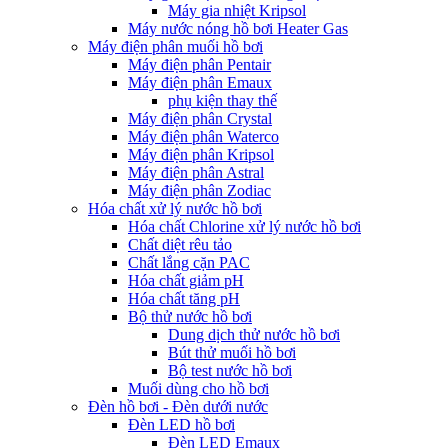
Máy gia nhiệt Kripsol
Máy nước nóng hồ bơi Heater Gas
Máy điện phân muối hồ bơi
Máy điện phân Pentair
Máy điện phân Emaux
phụ kiện thay thế
Máy điện phân Crystal
Máy điện phân Waterco
Máy điện phân Kripsol
Máy điện phân Astral
Máy điện phân Zodiac
Hóa chất xử lý nước hồ bơi
Hóa chất Chlorine xử lý nước hồ bơi
Chất diệt rêu tảo
Chất lắng cặn PAC
Hóa chất giảm pH
Hóa chất tăng pH
Bộ thử nước hồ bơi
Dung dịch thử nước hồ bơi
Bút thử muối hồ bơi
Bộ test nước hồ bơi
Muối dùng cho hồ bơi
Đèn hồ bơi - Đèn dưới nước
Đèn LED hồ bơi
Đèn LED Emaux