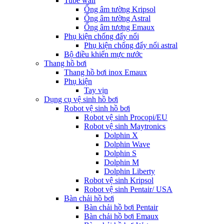
Tube wall
Ống âm tường Kripsol
Ống âm tường Astral
Ống âm tương Emaux
Phụ kiện chống đẩy nổi
Phụ kiện chống đẩy nổi astral
Bộ điều khiển mực nước
Thang hồ bơi
Thang hồ bơi inox Emaux
Phụ kiện
Tay vịn
Dụng cụ vệ sinh hồ bơi
Robot vệ sinh hồ bơi
Robot vệ sinh Procopi/EU
Robot vệ sinh Maytronics
Dolphin X
Dolphin Wave
Dolphin S
Dolphin M
Dolphin Liberty
Robot vệ sinh Kripsol
Robot vệ sinh Pentair/ USA
Bàn chải hồ bơi
Bàn chải hồ bơi Pentair
Bàn chải hồ bơi Emaux