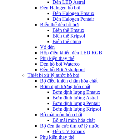
Đèn LED Astral
Đèn Halogen hồ bơi
Đèn Halogen Emaux
Đèn Halogen Pentair
Biến thế đèn hồ bơi
Biến thế Emaux
Biến thế Kripsol
Biến thế china
Vỏ đèn
Hộp điều khiển đèn LED RGB
Phụ kiện thay thế
Đèn hồ bơi Waterco
Đèn hồ Bơi Astralpool
Thiết bị xử lý nước hồ bơi
Bộ điều khiển châm hóa chất
Bơm định lượng hóa chất
Bơm định lượng Emaux
Bơm định lượng Astral
Bơm định lượng Pentair
Bơm định lượng Kripsol
Bộ mài mòn hóa chất
Bộ mài mòn hóa chất
Bộ đèn tia cực tím xử lý nước
Đèn UV Emaux
Phụ kiện thay thế