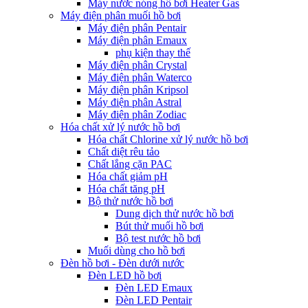
Máy nước nóng hồ bơi Heater Gas
Máy điện phân muối hồ bơi
Máy điện phân Pentair
Máy điện phân Emaux
phụ kiện thay thế
Máy điện phân Crystal
Máy điện phân Waterco
Máy điện phân Kripsol
Máy điện phân Astral
Máy điện phân Zodiac
Hóa chất xử lý nước hồ bơi
Hóa chất Chlorine xử lý nước hồ bơi
Chất diệt rêu tảo
Chất lắng cặn PAC
Hóa chất giảm pH
Hóa chất tăng pH
Bộ thử nước hồ bơi
Dung dịch thử nước hồ bơi
Bút thử muối hồ bơi
Bộ test nước hồ bơi
Muối dùng cho hồ bơi
Đèn hồ bơi - Đèn dưới nước
Đèn LED hồ bơi
Đèn LED Emaux
Đèn LED Pentair