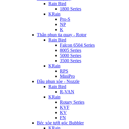
Rain Bird
1800 Series
KRain
Pro-S
NP
K
Thân phun tia quay - Rotor
Rain Bird
Falcon 6504 Series
8005 Series
5000 Series
3500 Series
KRain
RPS
MiniPro
Đầu phun xòe - Nozzle
Rain Bird
R-VAN
KRain
Rotary Series
KVF
KV
FN
Béc xòe tưới góc Bubbler
KRain