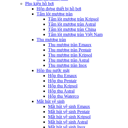
Phụ kiện hồ bơi
Hộp đựng thiết bị hồ bơi
Tấm lót mương tràn
Tấm lót mương tràn Kripsol
Tấm lót mương tràn Astral
Tấm lót mương tràn China
Tấm lót mương tràn Việt Nam
Thu mương tràn
Thu mương tràn Emaux
Thu mương tràn Pentair
Thu mương tràn Kripsol
Thu mương tràn Astral
Thu mương tràn Inox
Hôp thu nước mặt
Hộp thu Emaux
Hộp thu Pentair
Hộp thu Kripsol
Hộp thu Astral
Hộp thu Waterco
Mắt hút vệ sinh
Mắt hút vệ sinh Emaux
Mắt hút vệ sinh Pentair
Mắt hút vệ sinh Kripsol
Mắt hút vệ sinh Astral
Mắt hút vệ sinh Inox