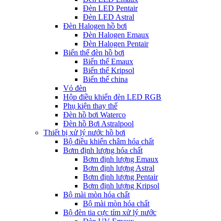
Đèn LED Pentair
Đèn LED Astral
Đèn Halogen hồ bơi
Đèn Halogen Emaux
Đèn Halogen Pentair
Biến thế đèn hồ bơi
Biến thế Emaux
Biến thế Kripsol
Biến thế china
Vỏ đèn
Hộp điều khiển đèn LED RGB
Phụ kiện thay thế
Đèn hồ bơi Waterco
Đèn hồ Bơi Astralpool
Thiết bị xử lý nước hồ bơi
Bộ điều khiển châm hóa chất
Bơm định lượng hóa chất
Bơm định lượng Emaux
Bơm định lượng Astral
Bơm định lượng Pentair
Bơm định lượng Kripsol
Bộ mài mòn hóa chất
Bộ mài mòn hóa chất
Bộ đèn tia cực tím xử lý nước