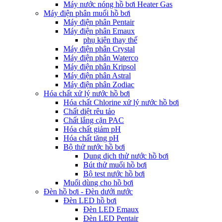
Máy nước nóng hồ bơi Heater Gas
Máy điện phân muối hồ bơi
Máy điện phân Pentair
Máy điện phân Emaux
phụ kiện thay thế
Máy điện phân Crystal
Máy điện phân Waterco
Máy điện phân Kripsol
Máy điện phân Astral
Máy điện phân Zodiac
Hóa chất xử lý nước hồ bơi
Hóa chất Chlorine xử lý nước hồ bơi
Chất diệt rêu tảo
Chất lắng cặn PAC
Hóa chất giảm pH
Hóa chất tăng pH
Bộ thử nước hồ bơi
Dung dịch thử nước hồ bơi
Bút thử muối hồ bơi
Bộ test nước hồ bơi
Muối dùng cho hồ bơi
Đèn hồ bơi - Đèn dưới nước
Đèn LED hồ bơi
Đèn LED Emaux
Đèn LED Pentair