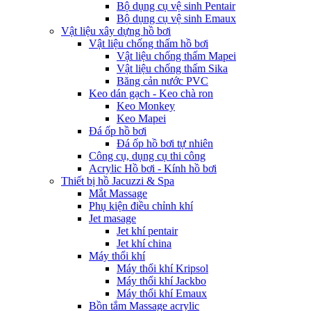
Bộ dụng cụ vệ sinh Pentair
Bộ dụng cụ vệ sinh Emaux
Vật liệu xây dựng hồ bơi
Vật liệu chống thấm hồ bơi
Vật liệu chống thấm Mapei
Vật liệu chống thấm Sika
Băng cản nước PVC
Keo dán gạch - Keo chà ron
Keo Monkey
Keo Mapei
Đá ốp hồ bơi
Đá ốp hồ bơi tự nhiên
Công cụ, dụng cụ thi công
Acrylic Hồ bơi - Kính hồ bơi
Thiết bị hồ Jacuzzi & Spa
Mắt Massage
Phụ kiện điều chỉnh khí
Jet masage
Jet khí pentair
Jet khí china
Máy thổi khí
Máy thổi khí Kripsol
Máy thổi khí Jackbo
Máy thổi khí Emaux
Bồn tắm Massage acrylic