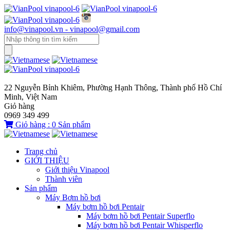
info@vinapool.vn - vinapool@gmail.com
22 Nguyễn Bỉnh Khiêm, Phường Hạnh Thông, Thành phố Hồ Chí
Minh, Việt Nam
Giỏ hàng
0969 349 499
Giỏ hàng :
0
Sản phẩm
Trang chủ
GIỚI THIỆU
Giới thiệu Vinapool
Thành viên
Sản phẩm
Máy Bơm hồ bơi
Máy bơm hồ bơi Pentair
Máy bơm hồ bơi Pentair Superflo
Máy bơm hồ bơi Pentair Whisperflo