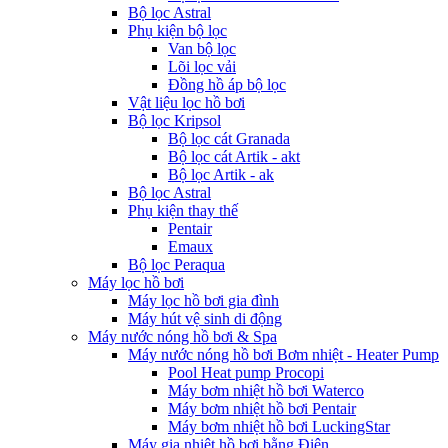
Bộ lọc Astral
Phụ kiện bộ lọc
Van bộ lọc
Lõi lọc vải
Đồng hồ áp bộ lọc
Vật liệu lọc hồ bơi
Bộ lọc Kripsol
Bộ lọc cát Granada
Bộ lọc cát Artik - akt
Bộ lọc Artik - ak
Bộ lọc Astral
Phụ kiện thay thế
Pentair
Emaux
Bộ lọc Peraqua
Máy lọc hồ bơi
Máy lọc hồ bơi gia đình
Máy hút vệ sinh di động
Máy nước nóng hồ bơi & Spa
Máy nước nóng hồ bơi Bơm nhiệt - Heater Pump
Pool Heat pump Procopi
Máy bơm nhiệt hồ bơi Waterco
Máy bơm nhiệt hồ bơi Pentair
Máy bơm nhiệt hồ bơi LuckingStar
Máy gia nhiệt hồ bơi bằng Điện