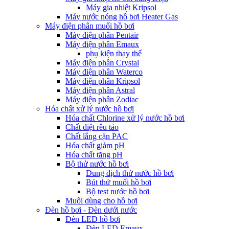
Máy gia nhiệt Kripsol
Máy nước nóng hồ bơi Heater Gas
Máy điện phân muối hồ bơi
Máy điện phân Pentair
Máy điện phân Emaux
phụ kiện thay thế
Máy điện phân Crystal
Máy điện phân Waterco
Máy điện phân Kripsol
Máy điện phân Astral
Máy điện phân Zodiac
Hóa chất xử lý nước hồ bơi
Hóa chất Chlorine xử lý nước hồ bơi
Chất diệt rêu tảo
Chất lắng cặn PAC
Hóa chất giảm pH
Hóa chất tăng pH
Bộ thử nước hồ bơi
Dung dịch thử nước hồ bơi
Bút thử muối hồ bơi
Bộ test nước hồ bơi
Muối dùng cho hồ bơi
Đèn hồ bơi - Đèn dưới nước
Đèn LED hồ bơi
Đèn LED Emaux