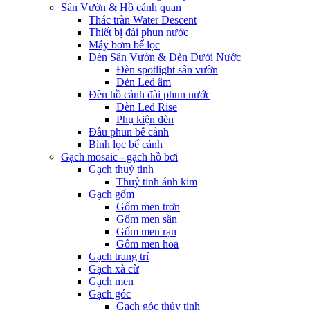
Sân Vườn & Hồ cảnh quan
Thác tràn Water Descent
Thiết bị đài phun nước
Máy bơm bể lọc
Đèn Sân Vườn & Đèn Dưới Nước
Đèn spotlight sân vườn
Đèn Led âm
Đèn hồ cảnh đài phun nước
Đèn Led Rise
Phụ kiện đèn
Đầu phun bể cảnh
Bình lọc bể cảnh
Gạch mosaic - gạch hồ bơi
Gạch thuỷ tinh
Thuỷ tinh ánh kim
Gạch gốm
Gốm men trơn
Gốm men sần
Gốm men rạn
Gốm men hoa
Gạch trang trí
Gạch xà cừ
Gạch men
Gạch góc
Gạch góc thủy tinh