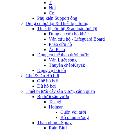
T
Nối
Co
Phụ kiện Support ống
Dụng cụ bơi lội & Thiết bị cứu hộ
Thiết bị cứu hộ & an toàn bơi lội
Dụng cụ cứu hộ khác
Ván cứu hộ - Lifeguard Board
Phao cứu hộ
Áo Phao
Dụng cụ thể thao dưới nước
Ván Lướt sóng
Thuyền chèoKayak
Dụng cụ bơi lội
Ghế & Dù Hồ bơi
Ghế hồ bơi
Dù hồ bơi
Thiết bị tưới cây sân vườn, cảnh quan
Bộ tưới sân vườn
Takagi
Holman
Cuộn vòi tưới
Bộ phun sương
Thân phun - Spray
Rain Bird