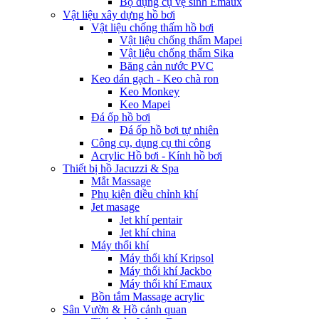
Bộ dụng cụ vệ sinh Emaux
Vật liệu xây dựng hồ bơi
Vật liệu chống thấm hồ bơi
Vật liệu chống thấm Mapei
Vật liệu chống thấm Sika
Băng cản nước PVC
Keo dán gạch - Keo chà ron
Keo Monkey
Keo Mapei
Đá ốp hồ bơi
Đá ốp hồ bơi tự nhiên
Công cụ, dụng cụ thi công
Acrylic Hồ bơi - Kính hồ bơi
Thiết bị hồ Jacuzzi & Spa
Mắt Massage
Phụ kiện điều chỉnh khí
Jet masage
Jet khí pentair
Jet khí china
Máy thổi khí
Máy thổi khí Kripsol
Máy thổi khí Jackbo
Máy thổi khí Emaux
Bồn tắm Massage acrylic
Sân Vườn & Hồ cảnh quan