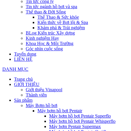
Tin tức công ty
Tin tức ngành hồ bơi và spa
Thể thao & Đời Sống
Thể Thao & Sức khỏe
Kiến thức về Bơi lội & Spa
Khám phá & Trải nghiệm
BLog Kiến trúc Xây dựng
Kinh nghiệm Hay
Khoa Học & Môi Trường
Góc nhìn cuộc sống
Tuyển dụng
LIÊN HỆ
DANH MỤC
Trang chủ
GIỚI THIỆU
Giới thiệu Vinapool
Thành viên
Sản phẩm
Máy Bơm hồ bơi
Máy bơm hồ bơi Pentair
Máy bơm hồ bơi Pentair Superflo
Máy bơm hồ bơi Pentair Whisperflo
Máy bơm Pentair Supermax