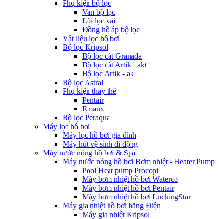
Phụ kiện bộ lọc
Van bộ lọc
Lõi lọc vải
Đồng hồ áp bộ lọc
Vật liệu lọc hồ bơi
Bộ lọc Kripsol
Bộ lọc cát Granada
Bộ lọc cát Artik - akt
Bộ lọc Artik - ak
Bộ lọc Astral
Phụ kiện thay thế
Pentair
Emaux
Bộ lọc Peraqua
Máy lọc hồ bơi
Máy lọc hồ bơi gia đình
Máy hút vệ sinh di động
Máy nước nóng hồ bơi & Spa
Máy nước nóng hồ bơi Bơm nhiệt - Heater Pump
Pool Heat pump Procopi
Máy bơm nhiệt hồ bơi Waterco
Máy bơm nhiệt hồ bơi Pentair
Máy bơm nhiệt hồ bơi LuckingStar
Máy gia nhiệt hồ bơi bằng Điện
Máy gia nhiệt Kripsol