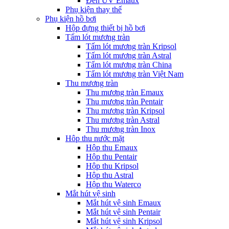
Đèn UV Emaux
Phụ kiện thay thế
Phụ kiện hồ bơi
Hộp đựng thiết bị hồ bơi
Tấm lót mương tràn
Tấm lót mương tràn Kripsol
Tấm lót mương tràn Astral
Tấm lót mương tràn China
Tấm lót mương tràn Việt Nam
Thu mương tràn
Thu mương tràn Emaux
Thu mương tràn Pentair
Thu mương tràn Kripsol
Thu mương tràn Astral
Thu mương tràn Inox
Hôp thu nước mặt
Hộp thu Emaux
Hộp thu Pentair
Hộp thu Kripsol
Hộp thu Astral
Hộp thu Waterco
Mắt hút vệ sinh
Mắt hút vệ sinh Emaux
Mắt hút vệ sinh Pentair
Mắt hút vệ sinh Kripsol