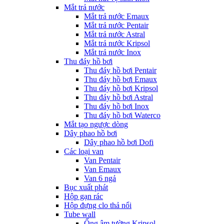
Mắt trả nước
Mắt trả nước Emaux
Mắt trả nước Pentair
Mắt trả nước Astral
Mắt trả nước Kripsol
Mắt trả nước Inox
Thu đáy hồ bơi
Thu đáy hồ bơi Pentair
Thu đáy hồ bơi Emaux
Thu đáy hồ bơi Kripsol
Thu đáy hồ bơi Astral
Thu đáy hồ bơi Inox
Thu đáy hồ bơi Waterco
Mắt tạo ngược dòng
Dây phao hồ bơi
Dây phao hồ bơi Dofi
Các loại van
Van Pentair
Van Emaux
Van 6 ngả
Bục xuất phát
Hộp gạn rác
Hộp đựng clo thả nổi
Tube wall
Ống âm tường Kripsol