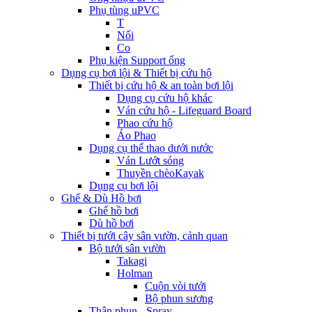
Phụ tùng uPVC
T
Nối
Co
Phụ kiện Support ống
Dụng cụ bơi lội & Thiết bị cứu hộ
Thiết bị cứu hộ & an toàn bơi lội
Dụng cụ cứu hộ khác
Ván cứu hộ - Lifeguard Board
Phao cứu hộ
Áo Phao
Dụng cụ thể thao dưới nước
Ván Lướt sóng
Thuyền chèoKayak
Dụng cụ bơi lội
Ghế & Dù Hồ bơi
Ghế hồ bơi
Dù hồ bơi
Thiết bị tưới cây sân vườn, cảnh quan
Bộ tưới sân vườn
Takagi
Holman
Cuộn vòi tưới
Bộ phun sương
Thân phun - Spray