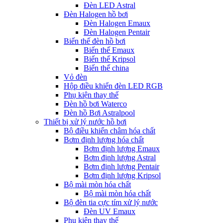
Đèn LED Astral
Đèn Halogen hồ bơi
Đèn Halogen Emaux
Đèn Halogen Pentair
Biến thế đèn hồ bơi
Biến thế Emaux
Biến thế Kripsol
Biến thế china
Vỏ đèn
Hộp điều khiển đèn LED RGB
Phụ kiện thay thế
Đèn hồ bơi Waterco
Đèn hồ Bơi Astralpool
Thiết bị xử lý nước hồ bơi
Bộ điều khiển châm hóa chất
Bơm định lượng hóa chất
Bơm định lượng Emaux
Bơm định lượng Astral
Bơm định lượng Pentair
Bơm định lượng Kripsol
Bộ mài mòn hóa chất
Bộ mài mòn hóa chất
Bộ đèn tia cực tím xử lý nước
Đèn UV Emaux
Phụ kiện thay thế