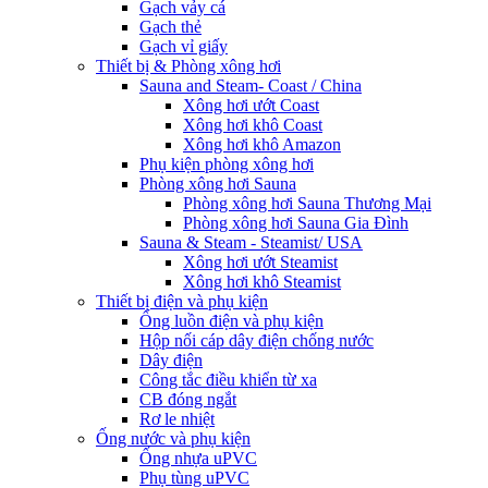
Gạch vảy cá
Gạch thẻ
Gạch vỉ giấy
Thiết bị & Phòng xông hơi
Sauna and Steam- Coast / China
Xông hơi ướt Coast
Xông hơi khô Coast
Xông hơi khô Amazon
Phụ kiện phòng xông hơi
Phòng xông hơi Sauna
Phòng xông hơi Sauna Thương Mại
Phòng xông hơi Sauna Gia Đình
Sauna & Steam - Steamist/ USA
Xông hơi ướt Steamist
Xông hơi khô Steamist
Thiết bị điện và phụ kiện
Ống luồn điện và phụ kiện
Hộp nối cáp dây điện chống nước
Dây điện
Công tắc điều khiển từ xa
CB đóng ngắt
Rơ le nhiệt
Ống nước và phụ kiện
Ống nhựa uPVC
Phụ tùng uPVC