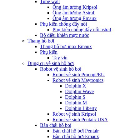
Tube wall
Ống âm tường Kripsol
Ống âm tường Astral
Ống âm tương Emaux
Phụ kiện chống đẩy nổi
Phụ kiện chống đẩy nổi astral
Bộ điều khiển mực nước
Thang hồ bơi
Thang hồ bơi inox Emaux
Phụ kiện
Tay vịn
Dụng cụ vệ sinh hồ bơi
Robot vệ sinh hồ bơi
Robot vệ sinh Procopi/EU
Robot vệ sinh Maytronics
Dolphin X
Dolphin Wave
Dolphin S
Dolphin M
Dolphin Liberty
Robot vệ sinh Kripsol
Robot vệ sinh Pentair/ USA
Bàn chải hồ bơi
Bàn chải hồ bơi Pentair
Bàn chải hồ bơi Emaux