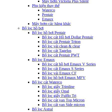
Máy bơm Victoria Plus Silent
Phụ kiện thay thế
Waterco
Pentair
Emaux
Máy bơm các hãng khác
Bộ lọc hồ bơi
Bộ lọc hồ bơi Pentair
Bộ lọc cát Hồ bơi Dollar Pentair
Bộ lọc cát Pentair Triton
Bộ lọc vải clean & clear
Bộ lọc cát Tagelus
Bộ lọc cát Pentair PWT
Bộ lọc Emaux
Bộ lọc cát hồ bơi Emaux V Series
Bộ lọc cát Emaux S Series
Bộ lọc vải Emaux CF
Bô lọc hồ bơi Emaux MFV
Bộ lọc cát Waterco
Bộ lọc giấy Trimline
Bộ lọc giấy Opal
Bộ lọc giấy Fulflo Tri
Bộ lọc cát van Top Micron
Bộ lọc cát van Side micron
Bộ lọc Astral