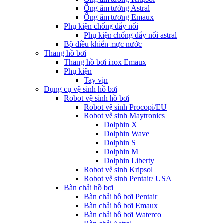
Ống âm tường Astral
Ống âm tương Emaux
Phụ kiện chống đẩy nổi
Phụ kiện chống đẩy nổi astral
Bộ điều khiển mực nước
Thang hồ bơi
Thang hồ bơi inox Emaux
Phụ kiện
Tay vịn
Dụng cụ vệ sinh hồ bơi
Robot vệ sinh hồ bơi
Robot vệ sinh Procopi/EU
Robot vệ sinh Maytronics
Dolphin X
Dolphin Wave
Dolphin S
Dolphin M
Dolphin Liberty
Robot vệ sinh Kripsol
Robot vệ sinh Pentair/ USA
Bàn chải hồ bơi
Bàn chải hồ bơi Pentair
Bàn chải hồ bơi Emaux
Bàn chải hồ bơi Waterco