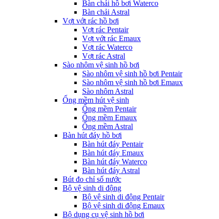
Bàn chải hồ bơi Waterco
Bàn chải Astral
Vợt vớt rác hồ bơi
Vợt rác Pentair
Vợt vớt rác Emaux
Vợt rác Waterco
Vợt rác Astral
Sào nhôm vệ sinh hồ bơi
Sào nhôm vệ sinh hồ bơi Pentair
Sào nhôm vệ sinh hồ bơi Emaux
Sào nhôm Astral
Ống mềm hút vệ sinh
Ống mềm Pentair
Ống mềm Emaux
Ống mềm Astral
Bàn hút đáy hồ bơi
Bàn hút đáy Pentair
Bàn hút đáy Emaux
Bàn hút đáy Waterco
Bàn hút đáy Astral
Bút đo chỉ số nước
Bộ vệ sinh di động
Bộ vệ sinh di động Pentair
Bộ vệ sinh di động Emaux
Bộ dụng cụ vệ sinh hồ bơi