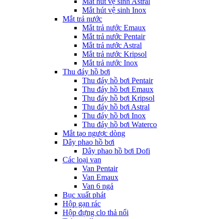
Mắt hút vệ sinh Astral
Mắt hút vệ sinh Inox
Mắt trả nước
Mắt trả nước Emaux
Mắt trả nước Pentair
Mắt trả nước Astral
Mắt trả nước Kripsol
Mắt trả nước Inox
Thu đáy hồ bơi
Thu đáy hồ bơi Pentair
Thu đáy hồ bơi Emaux
Thu đáy hồ bơi Kripsol
Thu đáy hồ bơi Astral
Thu đáy hồ bơi Inox
Thu đáy hồ bơi Waterco
Mắt tạo ngược dòng
Dây phao hồ bơi
Dây phao hồ bơi Dofi
Các loại van
Van Pentair
Van Emaux
Van 6 ngả
Bục xuất phát
Hộp gạn rác
Hộp đựng clo thả nổi