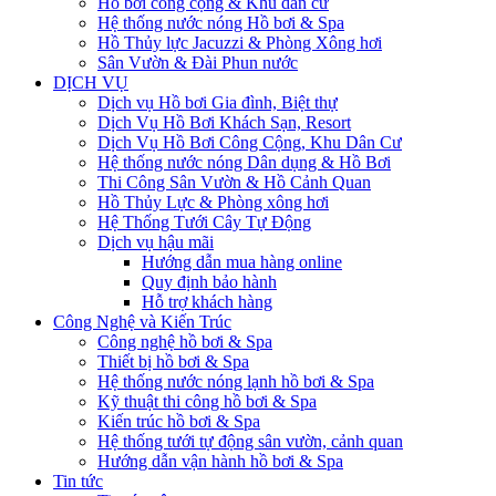
Hồ bơi công cộng & Khu dân cư
Hệ thống nước nóng Hồ bơi & Spa
Hồ Thủy lực Jacuzzi & Phòng Xông hơi
Sân Vườn & Đài Phun nước
DỊCH VỤ
Dịch vụ Hồ bơi Gia đình, Biệt thự
Dịch Vụ Hồ Bơi Khách Sạn, Resort
Dịch Vụ Hồ Bơi Công Cộng, Khu Dân Cư
Hệ thống nước nóng Dân dụng & Hồ Bơi
Thi Công Sân Vườn & Hồ Cảnh Quan
Hồ Thủy Lực & Phòng xông hơi
Hệ Thống Tưới Cây Tự Động
Dịch vụ hậu mãi
Hướng dẫn mua hàng online
Quy định bảo hành
Hỗ trợ khách hàng
Công Nghệ và Kiến Trúc
Công nghệ hồ bơi & Spa
Thiết bị hồ bơi & Spa
Hệ thống nước nóng lạnh hồ bơi & Spa
Kỹ thuật thi công hồ bơi & Spa
Kiến trúc hồ bơi & Spa
Hệ thống tưới tự động sân vườn, cảnh quan
Hướng dẫn vận hành hồ bơi & Spa
Tin tức