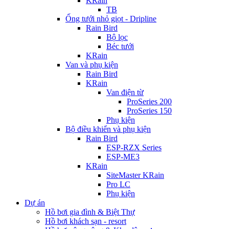
KRain
TB
Ống tưới nhỏ giọt - Dripline
Rain Bird
Bộ lọc
Béc tưới
KRain
Van và phụ kiện
Rain Bird
KRain
Van điện từ
ProSeries 200
ProSeries 150
Phụ kiện
Bộ điều khiển và phụ kiện
Rain Bird
ESP-RZX Series
ESP-ME3
KRain
SiteMaster KRain
Pro LC
Phụ kiện
Dự án
Hồ bơi gia đình & Biệt Thự
Hồ bơi khách sạn - resort