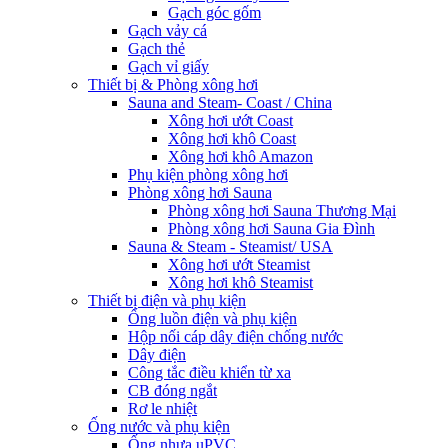
Gạch góc gốm
Gạch vảy cá
Gạch thẻ
Gạch vỉ giấy
Thiết bị & Phòng xông hơi
Sauna and Steam- Coast / China
Xông hơi ướt Coast
Xông hơi khô Coast
Xông hơi khô Amazon
Phụ kiện phòng xông hơi
Phòng xông hơi Sauna
Phòng xông hơi Sauna Thương Mại
Phòng xông hơi Sauna Gia Đình
Sauna & Steam - Steamist/ USA
Xông hơi ướt Steamist
Xông hơi khô Steamist
Thiết bị điện và phụ kiện
Ống luồn điện và phụ kiện
Hộp nối cáp dây điện chống nước
Dây điện
Công tắc điều khiển từ xa
CB đóng ngắt
Rơ le nhiệt
Ống nước và phụ kiện
Ống nhựa uPVC