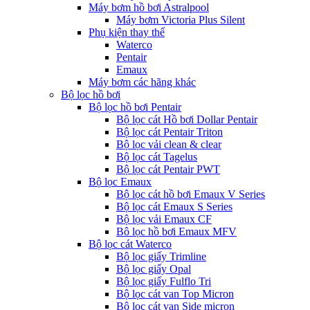
Máy bơm hồ bơi Astralpool
Máy bơm Victoria Plus Silent
Phụ kiện thay thế
Waterco
Pentair
Emaux
Máy bơm các hãng khác
Bộ lọc hồ bơi
Bộ lọc hồ bơi Pentair
Bộ lọc cát Hồ bơi Dollar Pentair
Bộ lọc cát Pentair Triton
Bộ lọc vải clean & clear
Bộ lọc cát Tagelus
Bộ lọc cát Pentair PWT
Bộ lọc Emaux
Bộ lọc cát hồ bơi Emaux V Series
Bộ lọc cát Emaux S Series
Bộ lọc vải Emaux CF
Bô lọc hồ bơi Emaux MFV
Bộ lọc cát Waterco
Bộ lọc giấy Trimline
Bộ lọc giấy Opal
Bộ lọc giấy Fulflo Tri
Bộ lọc cát van Top Micron
Bộ lọc cát van Side micron