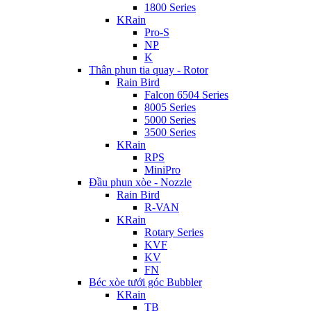
1800 Series
KRain
Pro-S
NP
K
Thân phun tia quay - Rotor
Rain Bird
Falcon 6504 Series
8005 Series
5000 Series
3500 Series
KRain
RPS
MiniPro
Đầu phun xòe - Nozzle
Rain Bird
R-VAN
KRain
Rotary Series
KVF
KV
FN
Béc xòe tưới góc Bubbler
KRain
TB