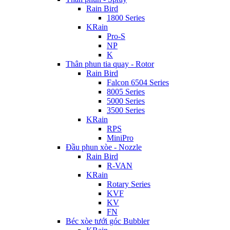
Rain Bird
1800 Series
KRain
Pro-S
NP
K
Thân phun tia quay - Rotor
Rain Bird
Falcon 6504 Series
8005 Series
5000 Series
3500 Series
KRain
RPS
MiniPro
Đầu phun xòe - Nozzle
Rain Bird
R-VAN
KRain
Rotary Series
KVF
KV
FN
Béc xòe tưới góc Bubbler