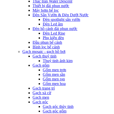
Thác tràn Water Descent
Thiết bị đài phun nước
Máy bơm bể lọc
Đèn Sân Vườn & Đèn Dưới Nước
Đèn spotlight sân vườn
Đèn Led âm
Đèn hồ cảnh đài phun nước
Đèn Led Rise
Phụ kiện đèn
Đầu phun bể cảnh
Bình lọc bể cảnh
Gạch mosaic - gạch hồ bơi
Gạch thuỷ tinh
Thuỷ tinh ánh kim
Gạch gốm
Gốm men trơn
Gốm men sần
Gốm men rạn
Gốm men hoa
Gạch trang trí
Gạch xà cừ
Gạch men
Gạch góc
Gạch góc thủy tinh
Gạch góc gốm