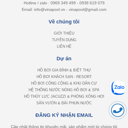
Hotline / zalo : 0969 349 499 - 0938 619 079
Email: info@vinapool.vn - vinapool@gmail.com
Về chúng tôi
GIỚI THIỆU
TUYỂN DỤNG
LIÊN HỆ
Dự án
HỒ BƠI GIA ĐÌNH & BIỆT THỰ
HỒ BƠI KHÁCH SẠN - RESORT
HỒ BƠI CÔNG CỘNG & KHU DÂN CƯ
HỆ THỐNG NƯỚC NÓNG HỒ BƠI & SPA
HỒ THỦY LỰC JACUZZI & PHÒNG XÔNG HƠI
SÂN VƯỜN & ĐÀI PHUN NƯỚC
ĐĂNG KÝ NHẬN EMAIL
Cập nhật thông tin khuyên mãi, sản phẩm mới từ chúng tôi