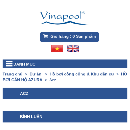
Giỏ hàng :
0
Sản phẩm
DANH MỤC
Trang chủ
>
Dự án
>
Hồ bơi công cộng & Khu dân cư
>
HỒ
BƠI CĂN HỘ AZURA
>
Acz
ACZ
BÌNH LUẬN