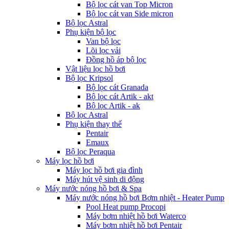
Bộ lọc cát van Top Micron
Bộ lọc cát van Side micron
Bộ lọc Astral
Phụ kiện bộ lọc
Van bộ lọc
Lõi lọc vải
Đồng hồ áp bộ lọc
Vật liệu lọc hồ bơi
Bộ lọc Kripsol
Bộ lọc cát Granada
Bộ lọc cát Artik - akt
Bộ lọc Artik - ak
Bộ lọc Astral
Phụ kiện thay thế
Pentair
Emaux
Bộ lọc Peraqua
Máy lọc hồ bơi
Máy lọc hồ bơi gia đình
Máy hút vệ sinh di động
Máy nước nóng hồ bơi & Spa
Máy nước nóng hồ bơi Bơm nhiệt - Heater Pump
Pool Heat pump Procopi
Máy bơm nhiệt hồ bơi Waterco
Máy bơm nhiệt hồ bơi Pentair