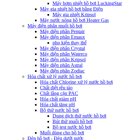
Máy bơm nhiệt hồ bơi LuckingStar
Máy gia nhiệt hồ bơi bằng Điện
Máy gia nhiệt Kripsol
Máy nước nóng hồ bơi Heater Gas
Máy điện phân muối hồ bơi
Máy điện phân Pentair
Máy điện phân Emaux
phụ kiện thay thế
Máy điện phân Crystal
Máy điện phân Waterco
Máy điện phân Kripsol
Máy điện phân Astral
Máy điện phân Zodiac
Hóa chất xử lý nước hồ bơi
Hóa chất Chlorine xử lý nước hồ bơi
Chất diệt rêu tảo
Chất lắng cặn PAC
Hóa chất giảm pH
Hóa chất tăng pH
Bộ thử nước hồ bơi
Dung dịch thử nước hồ bơi
Bút thử muối hồ bơi
Bộ test nước hồ bơi
Muối dùng cho hồ bơi
Đèn hồ bơi - Đèn dưới nước