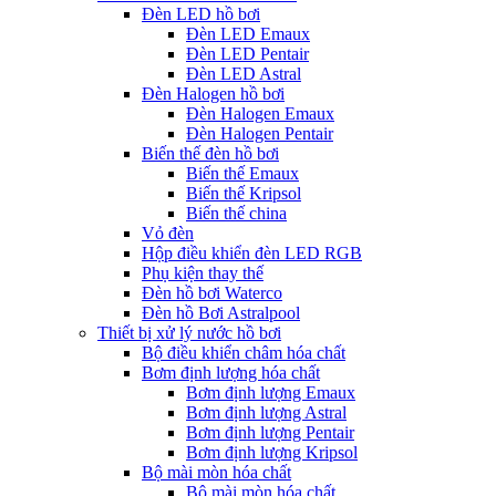
Đèn LED hồ bơi
Đèn LED Emaux
Đèn LED Pentair
Đèn LED Astral
Đèn Halogen hồ bơi
Đèn Halogen Emaux
Đèn Halogen Pentair
Biến thế đèn hồ bơi
Biến thế Emaux
Biến thế Kripsol
Biến thế china
Vỏ đèn
Hộp điều khiển đèn LED RGB
Phụ kiện thay thế
Đèn hồ bơi Waterco
Đèn hồ Bơi Astralpool
Thiết bị xử lý nước hồ bơi
Bộ điều khiển châm hóa chất
Bơm định lượng hóa chất
Bơm định lượng Emaux
Bơm định lượng Astral
Bơm định lượng Pentair
Bơm định lượng Kripsol
Bộ mài mòn hóa chất
Bộ mài mòn hóa chất