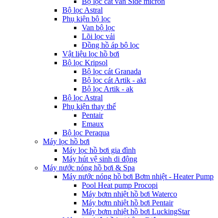
Bộ lọc cát van Side micron
Bộ lọc Astral
Phụ kiện bộ lọc
Van bộ lọc
Lõi lọc vải
Đồng hồ áp bộ lọc
Vật liệu lọc hồ bơi
Bộ lọc Kripsol
Bộ lọc cát Granada
Bộ lọc cát Artik - akt
Bộ lọc Artik - ak
Bộ lọc Astral
Phụ kiện thay thế
Pentair
Emaux
Bộ lọc Peraqua
Máy lọc hồ bơi
Máy lọc hồ bơi gia đình
Máy hút vệ sinh di động
Máy nước nóng hồ bơi & Spa
Máy nước nóng hồ bơi Bơm nhiệt - Heater Pump
Pool Heat pump Procopi
Máy bơm nhiệt hồ bơi Waterco
Máy bơm nhiệt hồ bơi Pentair
Máy bơm nhiệt hồ bơi LuckingStar