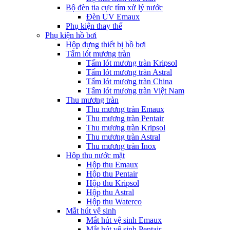
Bộ đèn tia cực tím xử lý nước
Đèn UV Emaux
Phụ kiện thay thế
Phụ kiện hồ bơi
Hộp đựng thiết bị hồ bơi
Tấm lót mương tràn
Tấm lót mương tràn Kripsol
Tấm lót mương tràn Astral
Tấm lót mương tràn China
Tấm lót mương tràn Việt Nam
Thu mương tràn
Thu mương tràn Emaux
Thu mương tràn Pentair
Thu mương tràn Kripsol
Thu mương tràn Astral
Thu mương tràn Inox
Hôp thu nước mặt
Hộp thu Emaux
Hộp thu Pentair
Hộp thu Kripsol
Hộp thu Astral
Hộp thu Waterco
Mắt hút vệ sinh
Mắt hút vệ sinh Emaux
Mắt hút vệ sinh Pentair