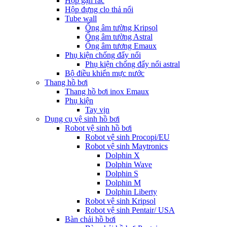
Hộp gạn rác
Hộp đựng clo thả nổi
Tube wall
Ống âm tường Kripsol
Ống âm tường Astral
Ống âm tương Emaux
Phụ kiện chống đẩy nổi
Phụ kiện chống đẩy nổi astral
Bộ điều khiển mực nước
Thang hồ bơi
Thang hồ bơi inox Emaux
Phụ kiện
Tay vịn
Dụng cụ vệ sinh hồ bơi
Robot vệ sinh hồ bơi
Robot vệ sinh Procopi/EU
Robot vệ sinh Maytronics
Dolphin X
Dolphin Wave
Dolphin S
Dolphin M
Dolphin Liberty
Robot vệ sinh Kripsol
Robot vệ sinh Pentair/ USA
Bàn chải hồ bơi