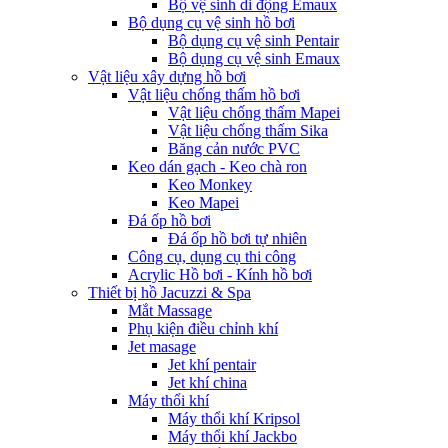
Bộ vệ sinh di động Emaux
Bộ dụng cụ vệ sinh hồ bơi
Bộ dụng cụ vệ sinh Pentair
Bộ dụng cụ vệ sinh Emaux
Vật liệu xây dựng hồ bơi
Vật liệu chống thấm hồ bơi
Vật liệu chống thấm Mapei
Vật liệu chống thấm Sika
Băng cản nước PVC
Keo dán gạch - Keo chà ron
Keo Monkey
Keo Mapei
Đá ốp hồ bơi
Đá ốp hồ bơi tự nhiên
Công cụ, dụng cụ thi công
Acrylic Hồ bơi - Kính hồ bơi
Thiết bị hồ Jacuzzi & Spa
Mắt Massage
Phụ kiện điều chỉnh khí
Jet masage
Jet khí pentair
Jet khí china
Máy thổi khí
Máy thổi khí Kripsol
Máy thổi khí Jackbo