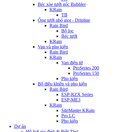
Béc xòe tưới góc Bubbler
KRain
TB
Ống tưới nhỏ giọt - Dripline
Rain Bird
Bộ lọc
Béc tưới
KRain
Van và phụ kiện
Rain Bird
KRain
Van điện từ
ProSeries 200
ProSeries 150
Phụ kiện
Bộ điều khiển và phụ kiện
Rain Bird
ESP-RZX Series
ESP-ME3
KRain
SiteMaster KRain
Pro LC
Phụ kiện
Dự án
Hồ bơi gia đình & Biệt Thự