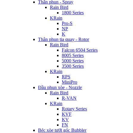
Thân phun - Spray
Rain Bird
1800 Series
KRain
Pro-S
NP
K
Thân phun tia quay - Rotor
Rain Bird
Falcon 6504 Series
8005 Series
5000 Series
3500 Series
KRain
RPS
MiniPro
Đầu phun xòe - Nozzle
Rain Bird
R-VAN
KRain
Rotary Series
KVF
KV
FN
Béc xòe tưới góc Bubbler