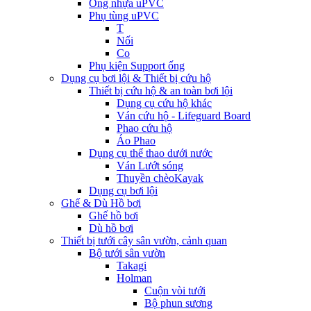
Ống nhựa uPVC
Phụ tùng uPVC
T
Nối
Co
Phụ kiện Support ống
Dụng cụ bơi lội & Thiết bị cứu hộ
Thiết bị cứu hộ & an toàn bơi lội
Dụng cụ cứu hộ khác
Ván cứu hộ - Lifeguard Board
Phao cứu hộ
Áo Phao
Dụng cụ thể thao dưới nước
Ván Lướt sóng
Thuyền chèoKayak
Dụng cụ bơi lội
Ghế & Dù Hồ bơi
Ghế hồ bơi
Dù hồ bơi
Thiết bị tưới cây sân vườn, cảnh quan
Bộ tưới sân vườn
Takagi
Holman
Cuộn vòi tưới
Bộ phun sương