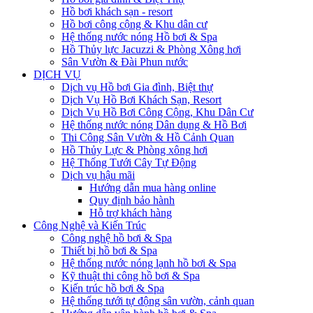
Hồ bơi khách sạn - resort
Hồ bơi công cộng & Khu dân cư
Hệ thống nước nóng Hồ bơi & Spa
Hồ Thủy lực Jacuzzi & Phòng Xông hơi
Sân Vườn & Đài Phun nước
DỊCH VỤ
Dịch vụ Hồ bơi Gia đình, Biệt thự
Dịch Vụ Hồ Bơi Khách Sạn, Resort
Dịch Vụ Hồ Bơi Công Cộng, Khu Dân Cư
Hệ thống nước nóng Dân dụng & Hồ Bơi
Thi Công Sân Vườn & Hồ Cảnh Quan
Hồ Thủy Lực & Phòng xông hơi
Hệ Thống Tưới Cây Tự Động
Dịch vụ hậu mãi
Hướng dẫn mua hàng online
Quy định bảo hành
Hỗ trợ khách hàng
Công Nghệ và Kiến Trúc
Công nghệ hồ bơi & Spa
Thiết bị hồ bơi & Spa
Hệ thống nước nóng lạnh hồ bơi & Spa
Kỹ thuật thi công hồ bơi & Spa
Kiến trúc hồ bơi & Spa
Hệ thống tưới tự động sân vườn, cảnh quan