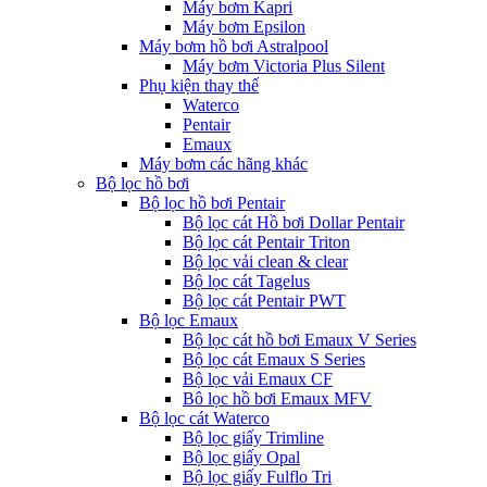
Máy bơm Kapri
Máy bơm Epsilon
Máy bơm hồ bơi Astralpool
Máy bơm Victoria Plus Silent
Phụ kiện thay thế
Waterco
Pentair
Emaux
Máy bơm các hãng khác
Bộ lọc hồ bơi
Bộ lọc hồ bơi Pentair
Bộ lọc cát Hồ bơi Dollar Pentair
Bộ lọc cát Pentair Triton
Bộ lọc vải clean & clear
Bộ lọc cát Tagelus
Bộ lọc cát Pentair PWT
Bộ lọc Emaux
Bộ lọc cát hồ bơi Emaux V Series
Bộ lọc cát Emaux S Series
Bộ lọc vải Emaux CF
Bô lọc hồ bơi Emaux MFV
Bộ lọc cát Waterco
Bộ lọc giấy Trimline
Bộ lọc giấy Opal
Bộ lọc giấy Fulflo Tri