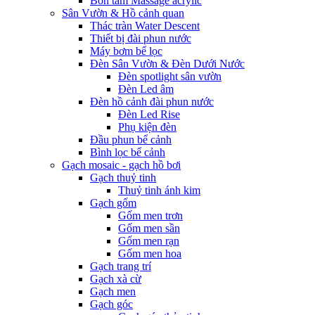
Bồn tắm Massage acrylic
Sân Vườn & Hồ cảnh quan
Thác tràn Water Descent
Thiết bị đài phun nước
Máy bơm bể lọc
Đèn Sân Vườn & Đèn Dưới Nước
Đèn spotlight sân vườn
Đèn Led âm
Đèn hồ cảnh đài phun nước
Đèn Led Rise
Phụ kiện đèn
Đầu phun bể cảnh
Bình lọc bể cảnh
Gạch mosaic - gạch hồ bơi
Gạch thuỷ tinh
Thuỷ tinh ánh kim
Gạch gốm
Gốm men trơn
Gốm men sần
Gốm men rạn
Gốm men hoa
Gạch trang trí
Gạch xà cừ
Gạch men
Gạch góc