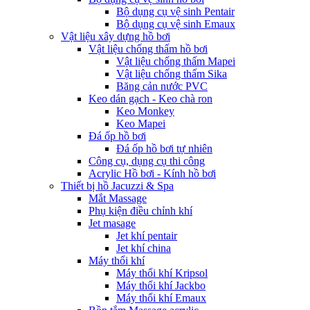
Bộ dụng cụ vệ sinh Pentair
Bộ dụng cụ vệ sinh Emaux
Vật liệu xây dựng hồ bơi
Vật liệu chống thấm hồ bơi
Vật liệu chống thấm Mapei
Vật liệu chống thấm Sika
Băng cản nước PVC
Keo dán gạch - Keo chà ron
Keo Monkey
Keo Mapei
Đá ốp hồ bơi
Đá ốp hồ bơi tự nhiên
Công cụ, dụng cụ thi công
Acrylic Hồ bơi - Kính hồ bơi
Thiết bị hồ Jacuzzi & Spa
Mắt Massage
Phụ kiện điều chỉnh khí
Jet masage
Jet khí pentair
Jet khí china
Máy thổi khí
Máy thổi khí Kripsol
Máy thổi khí Jackbo
Máy thổi khí Emaux