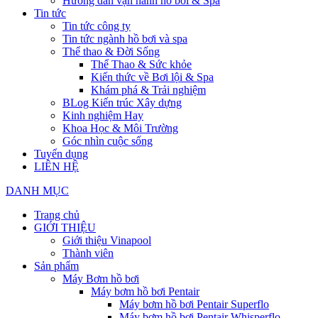
Hướng dẫn vận hành hồ bơi & Spa
Tin tức
Tin tức công ty
Tin tức ngành hồ bơi và spa
Thể thao & Đời Sống
Thể Thao & Sức khỏe
Kiến thức về Bơi lội & Spa
Khám phá & Trải nghiệm
BLog Kiến trúc Xây dựng
Kinh nghiệm Hay
Khoa Học & Môi Trường
Góc nhìn cuộc sống
Tuyển dụng
LIÊN HỆ
DANH MỤC
Trang chủ
GIỚI THIỆU
Giới thiệu Vinapool
Thành viên
Sản phẩm
Máy Bơm hồ bơi
Máy bơm hồ bơi Pentair
Máy bơm hồ bơi Pentair Superflo
Máy bơm hồ bơi Pentair Whisperflo