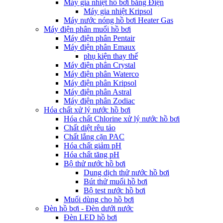
Máy gia nhiệt hồ bơi bằng Điện
Máy gia nhiệt Kripsol
Máy nước nóng hồ bơi Heater Gas
Máy điện phân muối hồ bơi
Máy điện phân Pentair
Máy điện phân Emaux
phụ kiện thay thế
Máy điện phân Crystal
Máy điện phân Waterco
Máy điện phân Kripsol
Máy điện phân Astral
Máy điện phân Zodiac
Hóa chất xử lý nước hồ bơi
Hóa chất Chlorine xử lý nước hồ bơi
Chất diệt rêu tảo
Chất lắng cặn PAC
Hóa chất giảm pH
Hóa chất tăng pH
Bộ thử nước hồ bơi
Dung dịch thử nước hồ bơi
Bút thử muối hồ bơi
Bộ test nước hồ bơi
Muối dùng cho hồ bơi
Đèn hồ bơi - Đèn dưới nước
Đèn LED hồ bơi