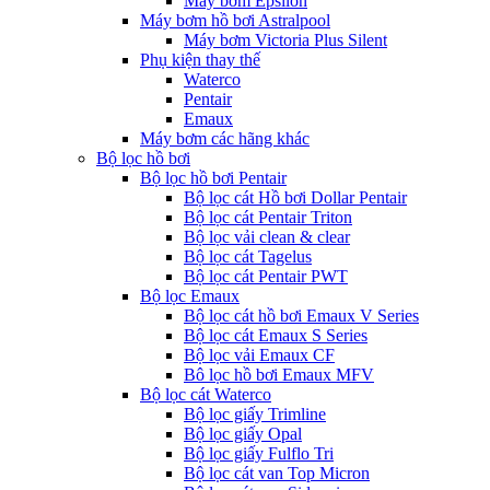
Máy bơm Epsilon
Máy bơm hồ bơi Astralpool
Máy bơm Victoria Plus Silent
Phụ kiện thay thế
Waterco
Pentair
Emaux
Máy bơm các hãng khác
Bộ lọc hồ bơi
Bộ lọc hồ bơi Pentair
Bộ lọc cát Hồ bơi Dollar Pentair
Bộ lọc cát Pentair Triton
Bộ lọc vải clean & clear
Bộ lọc cát Tagelus
Bộ lọc cát Pentair PWT
Bộ lọc Emaux
Bộ lọc cát hồ bơi Emaux V Series
Bộ lọc cát Emaux S Series
Bộ lọc vải Emaux CF
Bô lọc hồ bơi Emaux MFV
Bộ lọc cát Waterco
Bộ lọc giấy Trimline
Bộ lọc giấy Opal
Bộ lọc giấy Fulflo Tri
Bộ lọc cát van Top Micron