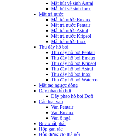
Mắt hút vệ sinh Astral
Mắt hút vệ sinh Inox
Mắt trả nước
Mắt trả nước Emaux
Mắt trả nước Pentair
Mắt trả nước Astral
Mắt trả nước Kripsol
Mắt trả nước Inox
Thu đáy hồ bơi
Thu đáy hồ bơi Pentair
Thu đáy hồ bơi Emaux
Thu đáy hồ bơi Kripsol
Thu đáy hồ bơi Astral
Thu đáy hồ bơi Inox
Thu đáy hồ bơi Waterco
Mắt tạo ngược dòng
Dây phao hồ bơi
Dây phao hồ bơi Dofi
Các loại van
Van Pentair
Van Emaux
Van 6 ngả
Bục xuất phát
Hộp gạn rác
Hộp đựng clo thả nổi