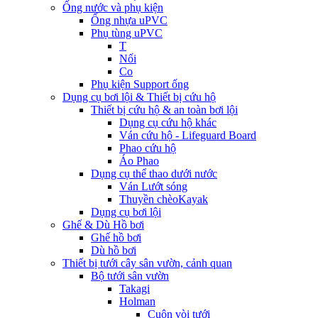
Ống nước và phụ kiện
Ống nhựa uPVC
Phụ tùng uPVC
T
Nối
Co
Phụ kiện Support ống
Dụng cụ bơi lội & Thiết bị cứu hộ
Thiết bị cứu hộ & an toàn bơi lội
Dụng cụ cứu hộ khác
Ván cứu hộ - Lifeguard Board
Phao cứu hộ
Áo Phao
Dụng cụ thể thao dưới nước
Ván Lướt sóng
Thuyền chèoKayak
Dụng cụ bơi lội
Ghế & Dù Hồ bơi
Ghế hồ bơi
Dù hồ bơi
Thiết bị tưới cây sân vườn, cảnh quan
Bộ tưới sân vườn
Takagi
Holman
Cuộn vòi tưới