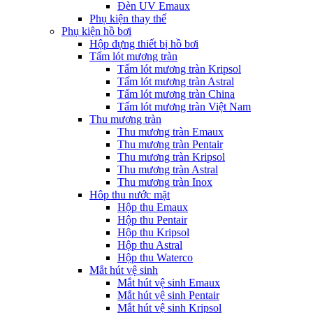
Đèn UV Emaux
Phụ kiện thay thế
Phụ kiện hồ bơi
Hộp đựng thiết bị hồ bơi
Tấm lót mương tràn
Tấm lót mương tràn Kripsol
Tấm lót mương tràn Astral
Tấm lót mương tràn China
Tấm lót mương tràn Việt Nam
Thu mương tràn
Thu mương tràn Emaux
Thu mương tràn Pentair
Thu mương tràn Kripsol
Thu mương tràn Astral
Thu mương tràn Inox
Hôp thu nước mặt
Hộp thu Emaux
Hộp thu Pentair
Hộp thu Kripsol
Hộp thu Astral
Hộp thu Waterco
Mắt hút vệ sinh
Mắt hút vệ sinh Emaux
Mắt hút vệ sinh Pentair
Mắt hút vệ sinh Kripsol