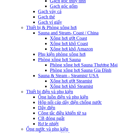
Gạch góc thủy tinh
Gạch góc gốm
Gạch vảy cá
Gạch thẻ
Gạch vỉ giấy
Thiết bị & Phòng xông hơi
Sauna and Steam- Coast / China
Xông hơi ướt Coast
Xông hơi khô Coast
Xông hơi khô Amazon
Phụ kiện phòng xông hơi
Phòng xông hơi Sauna
Phòng xông hơi Sauna Thương Mại
Phòng xông hơi Sauna Gia Đình
Sauna & Steam - Steamist/ USA
Xông hơi ướt Steamist
Xông hơi khô Steamist
Thiết bị điện và phụ kiện
Ống luồn điện và phụ kiện
Hộp nối cáp dây điện chống nước
Dây điện
Công tắc điều khiển từ xa
CB đóng ngắt
Rơ le nhiệt
Ống nước và phụ kiện