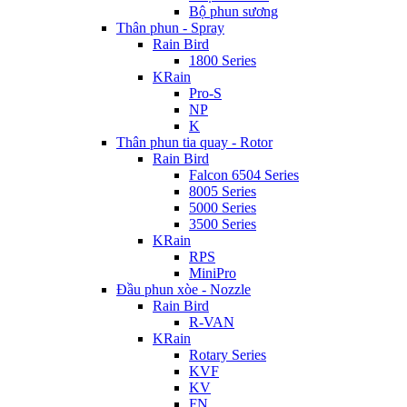
Bộ phun sương
Thân phun - Spray
Rain Bird
1800 Series
KRain
Pro-S
NP
K
Thân phun tia quay - Rotor
Rain Bird
Falcon 6504 Series
8005 Series
5000 Series
3500 Series
KRain
RPS
MiniPro
Đầu phun xòe - Nozzle
Rain Bird
R-VAN
KRain
Rotary Series
KVF
KV
FN