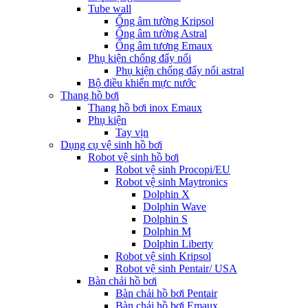
Tube wall
Ống âm tường Kripsol
Ống âm tường Astral
Ống âm tương Emaux
Phụ kiện chống đẩy nổi
Phụ kiện chống đẩy nổi astral
Bộ điều khiển mực nước
Thang hồ bơi
Thang hồ bơi inox Emaux
Phụ kiện
Tay vịn
Dụng cụ vệ sinh hồ bơi
Robot vệ sinh hồ bơi
Robot vệ sinh Procopi/EU
Robot vệ sinh Maytronics
Dolphin X
Dolphin Wave
Dolphin S
Dolphin M
Dolphin Liberty
Robot vệ sinh Kripsol
Robot vệ sinh Pentair/ USA
Bàn chải hồ bơi
Bàn chải hồ bơi Pentair
Bàn chải hồ bơi Emaux