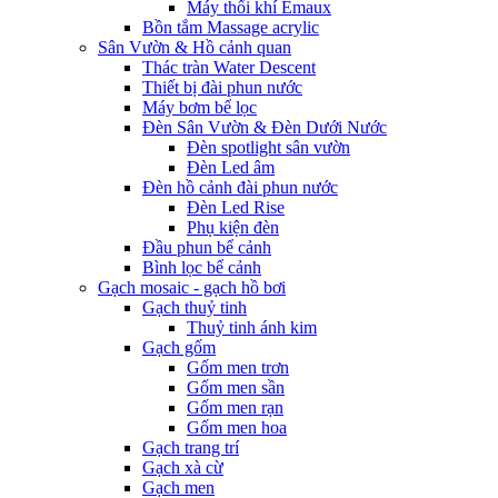
Máy thổi khí Emaux
Bồn tắm Massage acrylic
Sân Vườn & Hồ cảnh quan
Thác tràn Water Descent
Thiết bị đài phun nước
Máy bơm bể lọc
Đèn Sân Vườn & Đèn Dưới Nước
Đèn spotlight sân vườn
Đèn Led âm
Đèn hồ cảnh đài phun nước
Đèn Led Rise
Phụ kiện đèn
Đầu phun bể cảnh
Bình lọc bể cảnh
Gạch mosaic - gạch hồ bơi
Gạch thuỷ tinh
Thuỷ tinh ánh kim
Gạch gốm
Gốm men trơn
Gốm men sần
Gốm men rạn
Gốm men hoa
Gạch trang trí
Gạch xà cừ
Gạch men