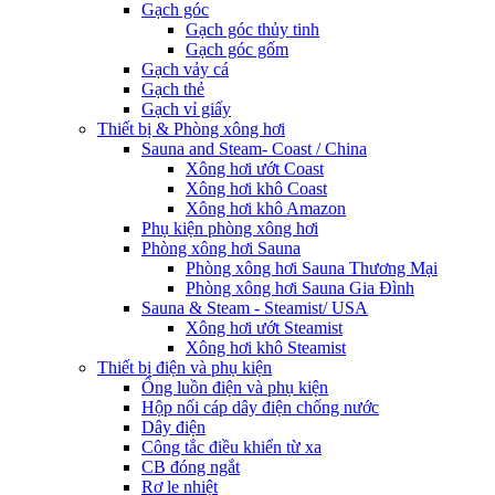
Gạch góc
Gạch góc thủy tinh
Gạch góc gốm
Gạch vảy cá
Gạch thẻ
Gạch vỉ giấy
Thiết bị & Phòng xông hơi
Sauna and Steam- Coast / China
Xông hơi ướt Coast
Xông hơi khô Coast
Xông hơi khô Amazon
Phụ kiện phòng xông hơi
Phòng xông hơi Sauna
Phòng xông hơi Sauna Thương Mại
Phòng xông hơi Sauna Gia Đình
Sauna & Steam - Steamist/ USA
Xông hơi ướt Steamist
Xông hơi khô Steamist
Thiết bị điện và phụ kiện
Ống luồn điện và phụ kiện
Hộp nối cáp dây điện chống nước
Dây điện
Công tắc điều khiển từ xa
CB đóng ngắt
Rơ le nhiệt