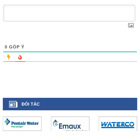
0
GÓP Ý
ĐỐI TÁC