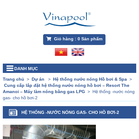
Giỏ hàng :
0
Sản phẩm
DANH MỤC
Trang chủ
>
Dự án
>
Hệ thống nước nóng Hồ bơi & Spa
>
Cung cấp lắp đặt hệ thống nước nóng hồ bơi – Resort The
Amanoi – Máy làm nóng bằng gas LPG
>
Hệ thống -nước nóng
gas- cho hồ bơi-2
HỆ THỐNG -NƯỚC NÓNG GAS- CHO HỒ BƠI-2