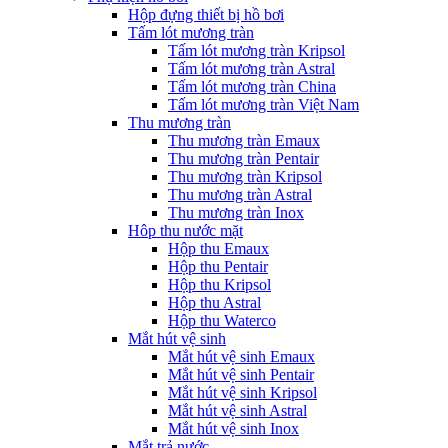
Hộp đựng thiết bị hồ bơi
Tấm lót mương tràn
Tấm lót mương tràn Kripsol
Tấm lót mương tràn Astral
Tấm lót mương tràn China
Tấm lót mương tràn Việt Nam
Thu mương tràn
Thu mương tràn Emaux
Thu mương tràn Pentair
Thu mương tràn Kripsol
Thu mương tràn Astral
Thu mương tràn Inox
Hôp thu nước mặt
Hộp thu Emaux
Hộp thu Pentair
Hộp thu Kripsol
Hộp thu Astral
Hộp thu Waterco
Mắt hút vệ sinh
Mắt hút vệ sinh Emaux
Mắt hút vệ sinh Pentair
Mắt hút vệ sinh Kripsol
Mắt hút vệ sinh Astral
Mắt hút vệ sinh Inox
Mắt trả nước