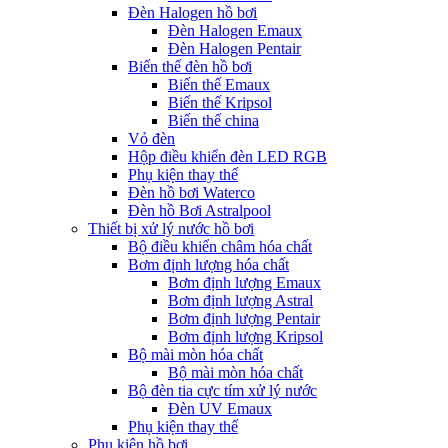
Đèn Halogen hồ bơi
Đèn Halogen Emaux
Đèn Halogen Pentair
Biến thế đèn hồ bơi
Biến thế Emaux
Biến thế Kripsol
Biến thế china
Vỏ đèn
Hộp điều khiển đèn LED RGB
Phụ kiện thay thế
Đèn hồ bơi Waterco
Đèn hồ Bơi Astralpool
Thiết bị xử lý nước hồ bơi
Bộ điều khiển châm hóa chất
Bơm định lượng hóa chất
Bơm định lượng Emaux
Bơm định lượng Astral
Bơm định lượng Pentair
Bơm định lượng Kripsol
Bộ mài mòn hóa chất
Bộ mài mòn hóa chất
Bộ đèn tia cực tím xử lý nước
Đèn UV Emaux
Phụ kiện thay thế
Phụ kiện hồ bơi