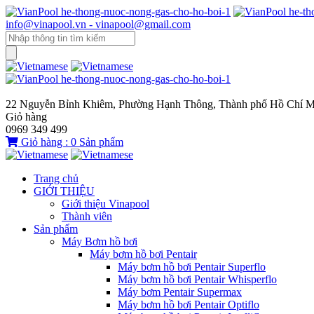
info@vinapool.vn - vinapool@gmail.com
22 Nguyễn Bỉnh Khiêm, Phường Hạnh Thông, Thành phố Hồ Chí M
Giỏ hàng
0969 349 499
Giỏ hàng :
0
Sản phẩm
Trang chủ
GIỚI THIỆU
Giới thiệu Vinapool
Thành viên
Sản phẩm
Máy Bơm hồ bơi
Máy bơm hồ bơi Pentair
Máy bơm hồ bơi Pentair Superflo
Máy bơm hồ bơi Pentair Whisperflo
Máy bơm Pentair Supermax
Máy bơm hồ bơi Pentair Optiflo