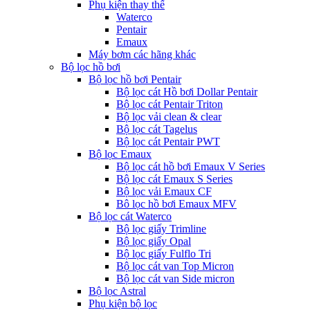
Phụ kiện thay thế
Waterco
Pentair
Emaux
Máy bơm các hãng khác
Bộ lọc hồ bơi
Bộ lọc hồ bơi Pentair
Bộ lọc cát Hồ bơi Dollar Pentair
Bộ lọc cát Pentair Triton
Bộ lọc vải clean & clear
Bộ lọc cát Tagelus
Bộ lọc cát Pentair PWT
Bộ lọc Emaux
Bộ lọc cát hồ bơi Emaux V Series
Bộ lọc cát Emaux S Series
Bộ lọc vải Emaux CF
Bô lọc hồ bơi Emaux MFV
Bộ lọc cát Waterco
Bộ lọc giấy Trimline
Bộ lọc giấy Opal
Bộ lọc giấy Fulflo Tri
Bộ lọc cát van Top Micron
Bộ lọc cát van Side micron
Bộ lọc Astral
Phụ kiện bộ lọc