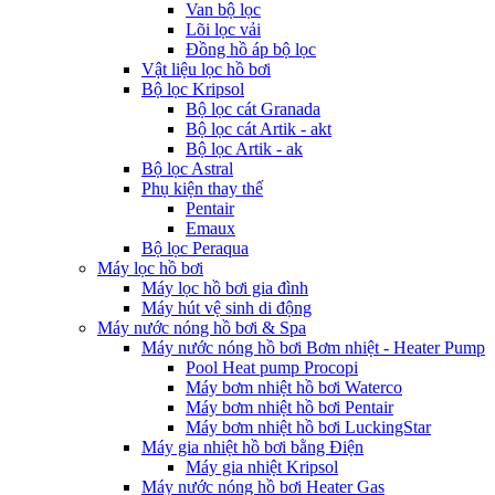
Van bộ lọc
Lõi lọc vải
Đồng hồ áp bộ lọc
Vật liệu lọc hồ bơi
Bộ lọc Kripsol
Bộ lọc cát Granada
Bộ lọc cát Artik - akt
Bộ lọc Artik - ak
Bộ lọc Astral
Phụ kiện thay thế
Pentair
Emaux
Bộ lọc Peraqua
Máy lọc hồ bơi
Máy lọc hồ bơi gia đình
Máy hút vệ sinh di động
Máy nước nóng hồ bơi & Spa
Máy nước nóng hồ bơi Bơm nhiệt - Heater Pump
Pool Heat pump Procopi
Máy bơm nhiệt hồ bơi Waterco
Máy bơm nhiệt hồ bơi Pentair
Máy bơm nhiệt hồ bơi LuckingStar
Máy gia nhiệt hồ bơi bằng Điện
Máy gia nhiệt Kripsol
Máy nước nóng hồ bơi Heater Gas