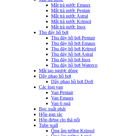
Mắt trả nước Emaux
Mắt trả nước Pentair
Mắt trả nước Astral
Mắt trả nước Kripsol
Mắt trả nước Inox
Thu đáy hồ bơi
Thu đáy hồ bơi Pentair
Thu đáy hồ bơi Emaux
Thu đáy hồ bơi Kripsol
Thu đáy hồ bơi Astral
Thu đáy hồ bơi Inox
Thu đáy hồ bơi Waterco
Mắt tạo ngược dòng
Dây phao hồ bơi
Dây phao hồ bơi Dofi
Các loại van
Van Pentair
Van Emaux
Van 6 ngả
Bục xuất phát
Hộp gạn rác
Hộp đựng clo thả nổi
Tube wall
Ống âm tường Kripsol