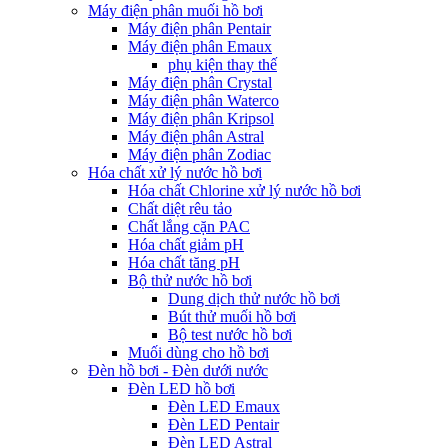
Máy điện phân muối hồ bơi
Máy điện phân Pentair
Máy điện phân Emaux
phụ kiện thay thế
Máy điện phân Crystal
Máy điện phân Waterco
Máy điện phân Kripsol
Máy điện phân Astral
Máy điện phân Zodiac
Hóa chất xử lý nước hồ bơi
Hóa chất Chlorine xử lý nước hồ bơi
Chất diệt rêu tảo
Chất lắng cặn PAC
Hóa chất giảm pH
Hóa chất tăng pH
Bộ thử nước hồ bơi
Dung dịch thử nước hồ bơi
Bút thử muối hồ bơi
Bộ test nước hồ bơi
Muối dùng cho hồ bơi
Đèn hồ bơi - Đèn dưới nước
Đèn LED hồ bơi
Đèn LED Emaux
Đèn LED Pentair
Đèn LED Astral