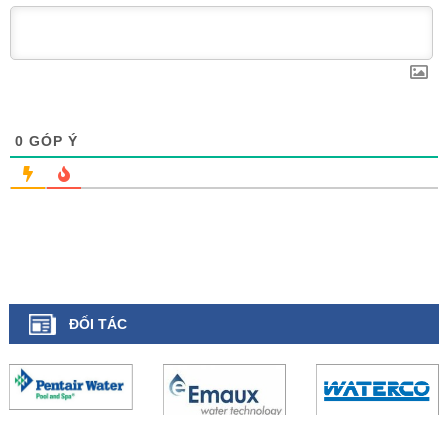
0
GÓP Ý
ĐỐI TÁC