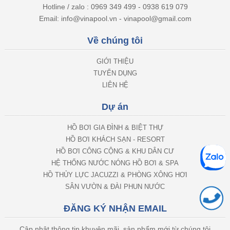
Hotline / zalo : 0969 349 499 - 0938 619 079
Email: info@vinapool.vn - vinapool@gmail.com
Về chúng tôi
GIỚI THIỆU
TUYỂN DỤNG
LIÊN HỆ
Dự án
HỒ BƠI GIA ĐÌNH & BIỆT THỰ
HỒ BƠI KHÁCH SẠN - RESORT
HỒ BƠI CÔNG CỘNG & KHU DÂN CƯ
HỆ THỐNG NƯỚC NÓNG HỒ BƠI & SPA
HỒ THỦY LỰC JACUZZI & PHÒNG XÔNG HƠI
SÂN VƯỜN & ĐÀI PHUN NƯỚC
ĐĂNG KÝ NHẬN EMAIL
Cập nhật thông tin khuyên mãi, sản phẩm mới từ chúng tôi