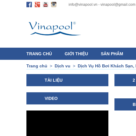
info@vinapool.vn - vinapool@gmail.com
TRANG CHỦ
GIỚI THIỆU
SẢN PHẨM
Trang chủ
>
Dịch vu
>
Dịch Vụ Hồ Bơi Khách Sạn, 
TÀI LIỆU
2
VIDEO
B