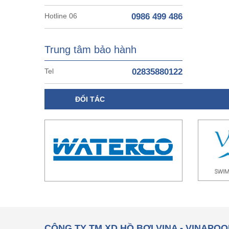
Hotline 06
0986 499 486
Trung tâm bảo hành
Tel
02835880122
ĐỐI TÁC
CÔNG TY TM XD HỒ BƠI VINA - VINAPOO