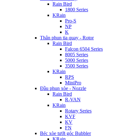
Rain Bird
1800 Series
KRain
Pro-S
NP
K
Thân phun tia quay - Rotor
Rain Bird
Falcon 6504 Series
8005 Series
5000 Series
3500 Series
KRain
RPS
MiniPro
Đầu phun xòe - Nozzle
Rain Bird
R-VAN
KRain
Rotary Series
KVF
KV
FN
Béc xòe tưới góc Bubbler
KRain