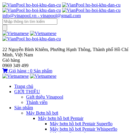
info@vinapool.vn - vinapool@gmail.com
22 Nguyễn Bỉnh Khiêm, Phường Hạnh Thông, Thành phố Hồ Chí
Minh, Việt Nam
Giỏ hàng
0969 349 499
Giỏ hàng :
0
Sản phẩm
Trang chủ
GIỚI THIỆU
Giới thiệu Vinapool
Thành viên
Sản phẩm
Máy Bơm hồ bơi
Máy bơm hồ bơi Pentair
Máy bơm hồ bơi Pentair Superflo
Máy bơm hồ bơi Pentair Whisperflo