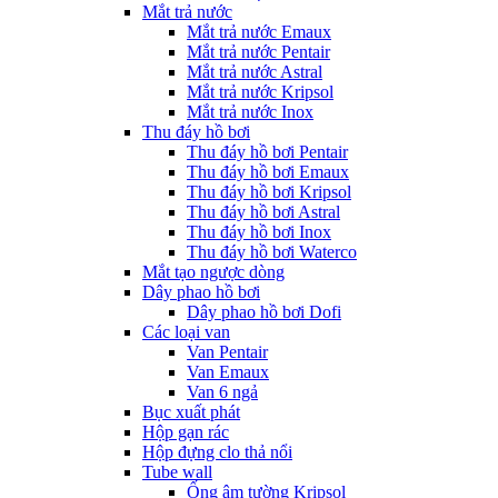
Mắt trả nước
Mắt trả nước Emaux
Mắt trả nước Pentair
Mắt trả nước Astral
Mắt trả nước Kripsol
Mắt trả nước Inox
Thu đáy hồ bơi
Thu đáy hồ bơi Pentair
Thu đáy hồ bơi Emaux
Thu đáy hồ bơi Kripsol
Thu đáy hồ bơi Astral
Thu đáy hồ bơi Inox
Thu đáy hồ bơi Waterco
Mắt tạo ngược dòng
Dây phao hồ bơi
Dây phao hồ bơi Dofi
Các loại van
Van Pentair
Van Emaux
Van 6 ngả
Bục xuất phát
Hộp gạn rác
Hộp đựng clo thả nổi
Tube wall
Ống âm tường Kripsol