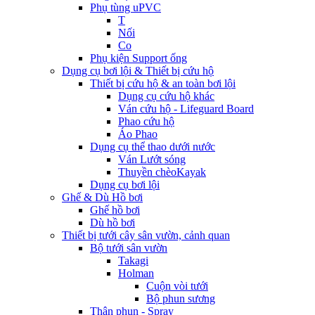
Phụ tùng uPVC
T
Nối
Co
Phụ kiện Support ống
Dụng cụ bơi lội & Thiết bị cứu hộ
Thiết bị cứu hộ & an toàn bơi lội
Dụng cụ cứu hộ khác
Ván cứu hộ - Lifeguard Board
Phao cứu hộ
Áo Phao
Dụng cụ thể thao dưới nước
Ván Lướt sóng
Thuyền chèoKayak
Dụng cụ bơi lội
Ghế & Dù Hồ bơi
Ghế hồ bơi
Dù hồ bơi
Thiết bị tưới cây sân vườn, cảnh quan
Bộ tưới sân vườn
Takagi
Holman
Cuộn vòi tưới
Bộ phun sương
Thân phun - Spray