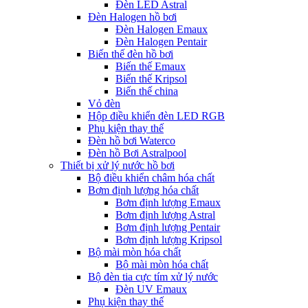
Đèn LED Astral
Đèn Halogen hồ bơi
Đèn Halogen Emaux
Đèn Halogen Pentair
Biến thế đèn hồ bơi
Biến thế Emaux
Biến thế Kripsol
Biến thế china
Vỏ đèn
Hộp điều khiển đèn LED RGB
Phụ kiện thay thế
Đèn hồ bơi Waterco
Đèn hồ Bơi Astralpool
Thiết bị xử lý nước hồ bơi
Bộ điều khiển châm hóa chất
Bơm định lượng hóa chất
Bơm định lượng Emaux
Bơm định lượng Astral
Bơm định lượng Pentair
Bơm định lượng Kripsol
Bộ mài mòn hóa chất
Bộ mài mòn hóa chất
Bộ đèn tia cực tím xử lý nước
Đèn UV Emaux
Phụ kiện thay thế