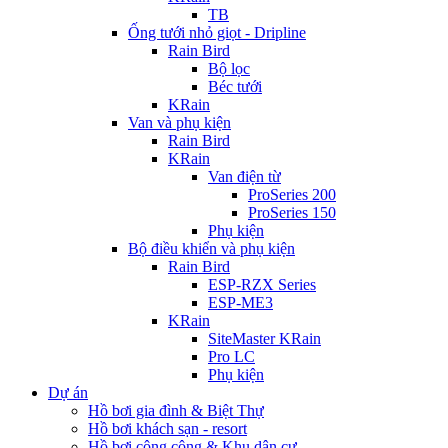
TB
Ống tưới nhỏ giọt - Dripline
Rain Bird
Bộ lọc
Béc tưới
KRain
Van và phụ kiện
Rain Bird
KRain
Van điện từ
ProSeries 200
ProSeries 150
Phụ kiện
Bộ điều khiển và phụ kiện
Rain Bird
ESP-RZX Series
ESP-ME3
KRain
SiteMaster KRain
Pro LC
Phụ kiện
Dự án
Hồ bơi gia đình & Biệt Thự
Hồ bơi khách sạn - resort
Hồ bơi công cộng & Khu dân cư