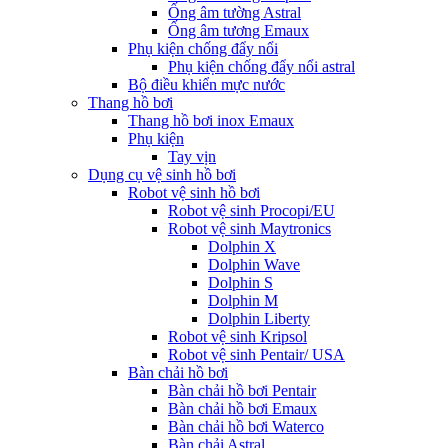
Ống âm tường Astral
Ống âm tương Emaux
Phụ kiện chống đẩy nổi
Phụ kiện chống đẩy nổi astral
Bộ điều khiển mực nước
Thang hồ bơi
Thang hồ bơi inox Emaux
Phụ kiện
Tay vịn
Dụng cụ vệ sinh hồ bơi
Robot vệ sinh hồ bơi
Robot vệ sinh Procopi/EU
Robot vệ sinh Maytronics
Dolphin X
Dolphin Wave
Dolphin S
Dolphin M
Dolphin Liberty
Robot vệ sinh Kripsol
Robot vệ sinh Pentair/ USA
Bàn chải hồ bơi
Bàn chải hồ bơi Pentair
Bàn chải hồ bơi Emaux
Bàn chải hồ bơi Waterco
Bàn chải Astral