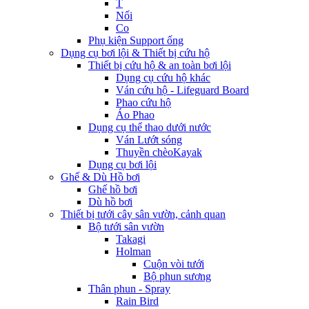
T
Nối
Co
Phụ kiện Support ống
Dụng cụ bơi lội & Thiết bị cứu hộ
Thiết bị cứu hộ & an toàn bơi lội
Dụng cụ cứu hộ khác
Ván cứu hộ - Lifeguard Board
Phao cứu hộ
Áo Phao
Dụng cụ thể thao dưới nước
Ván Lướt sóng
Thuyền chèoKayak
Dụng cụ bơi lội
Ghế & Dù Hồ bơi
Ghế hồ bơi
Dù hồ bơi
Thiết bị tưới cây sân vườn, cảnh quan
Bộ tưới sân vườn
Takagi
Holman
Cuộn vòi tưới
Bộ phun sương
Thân phun - Spray
Rain Bird