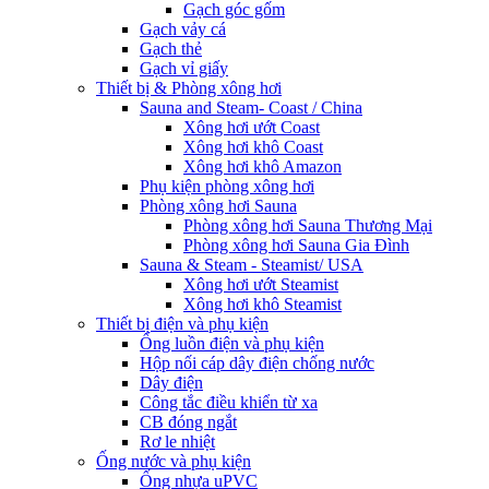
Gạch góc gốm
Gạch vảy cá
Gạch thẻ
Gạch vỉ giấy
Thiết bị & Phòng xông hơi
Sauna and Steam- Coast / China
Xông hơi ướt Coast
Xông hơi khô Coast
Xông hơi khô Amazon
Phụ kiện phòng xông hơi
Phòng xông hơi Sauna
Phòng xông hơi Sauna Thương Mại
Phòng xông hơi Sauna Gia Đình
Sauna & Steam - Steamist/ USA
Xông hơi ướt Steamist
Xông hơi khô Steamist
Thiết bị điện và phụ kiện
Ống luồn điện và phụ kiện
Hộp nối cáp dây điện chống nước
Dây điện
Công tắc điều khiển từ xa
CB đóng ngắt
Rơ le nhiệt
Ống nước và phụ kiện
Ống nhựa uPVC