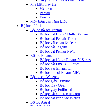
Máy bơm Victoria Plus Silent
Phụ kiện thay thế
Waterco
Pentair
Emaux
Máy bơm các hãng khác
Bộ lọc hồ bơi
Bộ lọc hồ bơi Pentair
Bộ lọc cát Hồ bơi Dollar Pentair
Bộ lọc cát Pentair Triton
Bộ lọc vải clean & clear
Bộ lọc cát Tagelus
Bộ lọc cát Pentair PWT
Bộ lọc Emaux
Bộ lọc cát hồ bơi Emaux V Series
Bộ lọc cát Emaux S Series
Bộ lọc vải Emaux CF
Bô lọc hồ bơi Emaux MFV
Bộ lọc cát Waterco
Bộ lọc giấy Trimline
Bộ lọc giấy Opal
Bộ lọc giấy Fulflo Tri
Bộ lọc cát van Top Micron
Bộ lọc cát van Side micron
Bộ lọc Astral