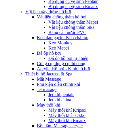
Bộ dụng cụ vệ sinh Pentair
Bộ dụng cụ vệ sinh Emaux
Vật liệu xây dựng hồ bơi
Vật liệu chống thấm hồ bơi
Vật liệu chống thấm Mapei
Vật liệu chống thấm Sika
Băng cản nước PVC
Keo dán gạch - Keo chà ron
Keo Monkey
Keo Mapei
Đá ốp hồ bơi
Đá ốp hồ bơi tự nhiên
Công cụ, dụng cụ thi công
Acrylic Hồ bơi - Kính hồ bơi
Thiết bị hồ Jacuzzi & Spa
Mắt Massage
Phụ kiện điều chỉnh khí
Jet masage
Jet khí pentair
Jet khí china
Máy thổi khí
Máy thổi khí Kripsol
Máy thổi khí Jackbo
Máy thổi khí Emaux
Bồn tắm Massage acrylic