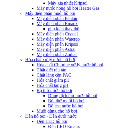
Máy gia nhiệt Kripsol
Máy nước nóng hồ bơi Heater Gas
Máy điện phân muối hồ bơi
Máy điện phân Pentair
Máy điện phân Emaux
phụ kiện thay thế
Máy điện phân Crystal
Máy điện phân Waterco
Máy điện phân Kripsol
Máy điện phân Astral
Máy điện phân Zodiac
Hóa chất xử lý nước hồ bơi
Hóa chất Chlorine xử lý nước hồ bơi
Chất diệt rêu tảo
Chất lắng cặn PAC
Hóa chất giảm pH
Hóa chất tăng pH
Bộ thử nước hồ bơi
Dung dịch thử nước hồ bơi
Bút thử muối hồ bơi
Bộ test nước hồ bơi
Muối dùng cho hồ bơi
Đèn hồ bơi - Đèn dưới nước
Đèn LED hồ bơi
Đèn LED Emaux