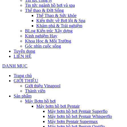
Tin tức công ty
Tin tức ngành hồ bơi và spa
Thể thao & Đời Sống
Thể Thao & Sức khỏe
Kiến thức về Bơi lội & Spa
Khám phá & Trải nghiệm
BLog Kiến trúc Xây dựng
Kinh nghiệm Hay
Khoa Học & Môi Trường
Góc nhìn cuộc sống
Tuyển dụng
LIÊN HỆ
DANH MỤC
Trang chủ
GIỚI THIỆU
Giới thiệu Vinapool
Thành viên
Sản phẩm
Máy Bơm hồ bơi
Máy bơm hồ bơi Pentair
Máy bơm hồ bơi Pentair Superflo
Máy bơm hồ bơi Pentair Whisperflo
Máy bơm Pentair Supermax
Máy bơm hồ bơi Pentair Optiflo