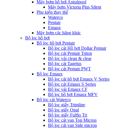
Máy bơm hồ bơi Astralpool
Máy bơm Victoria Plus Silent
Phụ kiện thay thế
Waterco
Pentair
Emaux
Máy bơm các hãng khác
Bộ lọc hồ bơi
Bộ lọc hồ bơi Pentair
Bộ lọc cát Hồ bơi Dollar Pentair
Bộ lọc cát Pentair Triton
Bộ lọc vải clean & clear
Bộ lọc cát Tagelus
Bộ lọc cát Pentair PWT
Bộ lọc Emaux
Bộ lọc cát hồ bơi Emaux V Series
Bộ lọc cát Emaux S Series
Bộ lọc vải Emaux CF
Bô lọc hồ bơi Emaux MFV
Bộ lọc cát Waterco
Bộ lọc giấy Trimline
Bộ lọc giấy Opal
Bộ lọc giấy Fulflo Tri
Bộ lọc cát van Top Micron
Bộ lọc cát van Side micron