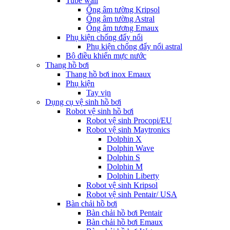
Tube wall
Ống âm tường Kripsol
Ống âm tường Astral
Ống âm tương Emaux
Phụ kiện chống đẩy nổi
Phụ kiện chống đẩy nổi astral
Bộ điều khiển mực nước
Thang hồ bơi
Thang hồ bơi inox Emaux
Phụ kiện
Tay vịn
Dụng cụ vệ sinh hồ bơi
Robot vệ sinh hồ bơi
Robot vệ sinh Procopi/EU
Robot vệ sinh Maytronics
Dolphin X
Dolphin Wave
Dolphin S
Dolphin M
Dolphin Liberty
Robot vệ sinh Kripsol
Robot vệ sinh Pentair/ USA
Bàn chải hồ bơi
Bàn chải hồ bơi Pentair
Bàn chải hồ bơi Emaux