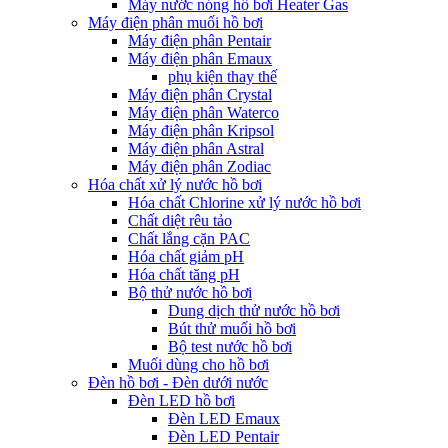
Máy nước nóng hồ bơi Heater Gas
Máy điện phân muối hồ bơi
Máy điện phân Pentair
Máy điện phân Emaux
phụ kiện thay thế
Máy điện phân Crystal
Máy điện phân Waterco
Máy điện phân Kripsol
Máy điện phân Astral
Máy điện phân Zodiac
Hóa chất xử lý nước hồ bơi
Hóa chất Chlorine xử lý nước hồ bơi
Chất diệt rêu tảo
Chất lắng cặn PAC
Hóa chất giảm pH
Hóa chất tăng pH
Bộ thử nước hồ bơi
Dung dịch thử nước hồ bơi
Bút thử muối hồ bơi
Bộ test nước hồ bơi
Muối dùng cho hồ bơi
Đèn hồ bơi - Đèn dưới nước
Đèn LED hồ bơi
Đèn LED Emaux
Đèn LED Pentair