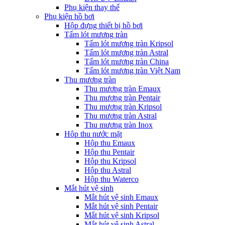
Phụ kiện thay thế
Phụ kiện hồ bơi
Hộp đựng thiết bị hồ bơi
Tấm lót mương tràn
Tấm lót mương tràn Kripsol
Tấm lót mương tràn Astral
Tấm lót mương tràn China
Tấm lót mương tràn Việt Nam
Thu mương tràn
Thu mương tràn Emaux
Thu mương tràn Pentair
Thu mương tràn Kripsol
Thu mương tràn Astral
Thu mương tràn Inox
Hôp thu nước mặt
Hộp thu Emaux
Hộp thu Pentair
Hộp thu Kripsol
Hộp thu Astral
Hộp thu Waterco
Mắt hút vệ sinh
Mắt hút vệ sinh Emaux
Mắt hút vệ sinh Pentair
Mắt hút vệ sinh Kripsol
Mắt hút vệ sinh Astral