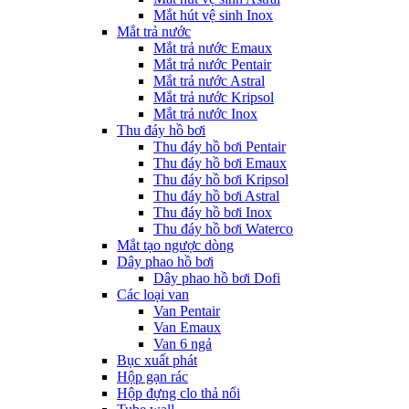
Mắt hút vệ sinh Inox
Mắt trả nước
Mắt trả nước Emaux
Mắt trả nước Pentair
Mắt trả nước Astral
Mắt trả nước Kripsol
Mắt trả nước Inox
Thu đáy hồ bơi
Thu đáy hồ bơi Pentair
Thu đáy hồ bơi Emaux
Thu đáy hồ bơi Kripsol
Thu đáy hồ bơi Astral
Thu đáy hồ bơi Inox
Thu đáy hồ bơi Waterco
Mắt tạo ngược dòng
Dây phao hồ bơi
Dây phao hồ bơi Dofi
Các loại van
Van Pentair
Van Emaux
Van 6 ngả
Bục xuất phát
Hộp gạn rác
Hộp đựng clo thả nổi