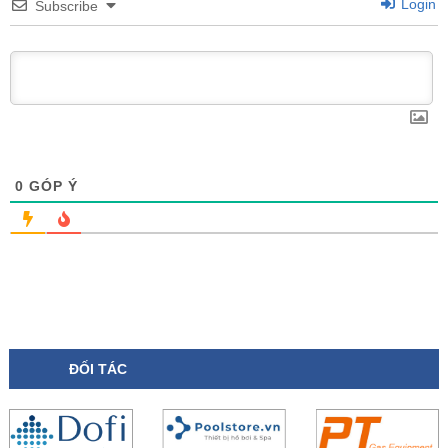
Login
Subscribe
0
GÓP Ý
ĐỐI TÁC