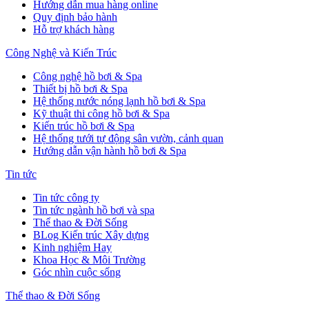
Hướng dẫn mua hàng online
Quy định bảo hành
Hỗ trợ khách hàng
Công Nghệ và Kiến Trúc
Công nghệ hồ bơi & Spa
Thiết bị hồ bơi & Spa
Hệ thống nước nóng lạnh hồ bơi & Spa
Kỹ thuật thi công hồ bơi & Spa
Kiến trúc hồ bơi & Spa
Hệ thống tưới tự động sân vườn, cảnh quan
Hướng dẫn vận hành hồ bơi & Spa
Tin tức
Tin tức công ty
Tin tức ngành hồ bơi và spa
Thể thao & Đời Sống
BLog Kiến trúc Xây dựng
Kinh nghiệm Hay
Khoa Học & Môi Trường
Góc nhìn cuộc sống
Thể thao & Đời Sống