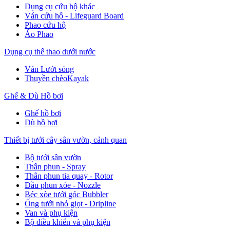
Dụng cụ cứu hộ khác
Ván cứu hộ - Lifeguard Board
Phao cứu hộ
Áo Phao
Dụng cụ thể thao dưới nước
Ván Lướt sóng
Thuyền chèoKayak
Ghế & Dù Hồ bơi
Ghế hồ bơi
Dù hồ bơi
Thiết bị tưới cây sân vườn, cảnh quan
Bộ tưới sân vườn
Thân phun - Spray
Thân phun tia quay - Rotor
Đầu phun xòe - Nozzle
Béc xòe tưới góc Bubbler
Ống tưới nhỏ giọt - Dripline
Van và phụ kiện
Bộ điều khiển và phụ kiện