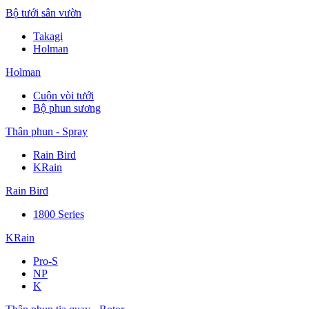
Bộ tưới sân vườn
Takagi
Holman
Holman
Cuộn vòi tưới
Bộ phun sương
Thân phun - Spray
Rain Bird
KRain
Rain Bird
1800 Series
KRain
Pro-S
NP
K