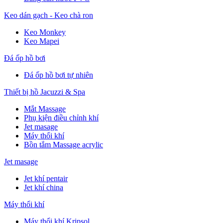
Keo dán gạch - Keo chà ron
Keo Monkey
Keo Mapei
Đá ốp hồ bơi
Đá ốp hồ bơi tự nhiên
Thiết bị hồ Jacuzzi & Spa
Mắt Massage
Phụ kiện điều chỉnh khí
Jet masage
Máy thổi khí
Bồn tắm Massage acrylic
Jet masage
Jet khí pentair
Jet khí china
Máy thổi khí
Máy thổi khí Kripsol