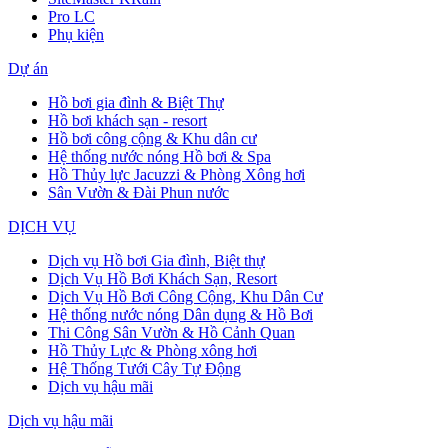
Pro LC
Phụ kiện
Dự án
Hồ bơi gia đình & Biệt Thự
Hồ bơi khách sạn - resort
Hồ bơi công cộng & Khu dân cư
Hệ thống nước nóng Hồ bơi & Spa
Hồ Thủy lực Jacuzzi & Phòng Xông hơi
Sân Vườn & Đài Phun nước
DỊCH VỤ
Dịch vụ Hồ bơi Gia đình, Biệt thự
Dịch Vụ Hồ Bơi Khách Sạn, Resort
Dịch Vụ Hồ Bơi Công Cộng, Khu Dân Cư
Hệ thống nước nóng Dân dụng & Hồ Bơi
Thi Công Sân Vườn & Hồ Cảnh Quan
Hồ Thủy Lực & Phòng xông hơi
Hệ Thống Tưới Cây Tự Động
Dịch vụ hậu mãi
Dịch vụ hậu mãi