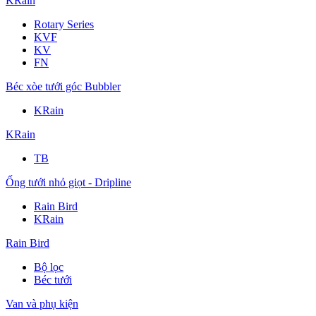
KRain
Rotary Series
KVF
KV
FN
Béc xòe tưới góc Bubbler
KRain
KRain
TB
Ống tưới nhỏ giọt - Dripline
Rain Bird
KRain
Rain Bird
Bộ lọc
Béc tưới
Van và phụ kiện