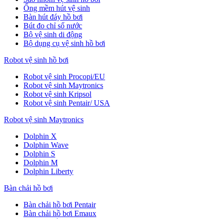
Ống mềm hút vệ sinh
Bàn hút đáy hồ bơi
Bút đo chỉ số nước
Bộ vệ sinh di động
Bộ dụng cụ vệ sinh hồ bơi
Robot vệ sinh hồ bơi
Robot vệ sinh Procopi/EU
Robot vệ sinh Maytronics
Robot vệ sinh Kripsol
Robot vệ sinh Pentair/ USA
Robot vệ sinh Maytronics
Dolphin X
Dolphin Wave
Dolphin S
Dolphin M
Dolphin Liberty
Bàn chải hồ bơi
Bàn chải hồ bơi Pentair
Bàn chải hồ bơi Emaux