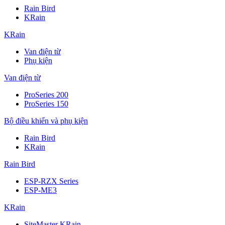
Rain Bird
KRain
KRain
Van điện từ
Phụ kiện
Van điện từ
ProSeries 200
ProSeries 150
Bộ điều khiển và phụ kiện
Rain Bird
KRain
Rain Bird
ESP-RZX Series
ESP-ME3
KRain
SiteMaster KRain