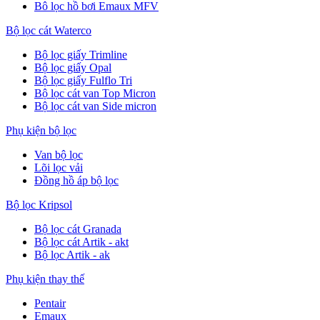
Bô lọc hồ bơi Emaux MFV
Bộ lọc cát Waterco
Bộ lọc giấy Trimline
Bộ lọc giấy Opal
Bộ lọc giấy Fulflo Tri
Bộ lọc cát van Top Micron
Bộ lọc cát van Side micron
Phụ kiện bộ lọc
Van bộ lọc
Lõi lọc vải
Đồng hồ áp bộ lọc
Bộ lọc Kripsol
Bộ lọc cát Granada
Bộ lọc cát Artik - akt
Bộ lọc Artik - ak
Phụ kiện thay thế
Pentair
Emaux