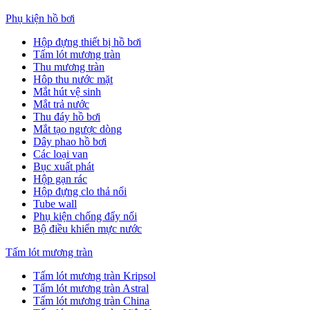
Phụ kiện hồ bơi
Hộp đựng thiết bị hồ bơi
Tấm lót mương tràn
Thu mương tràn
Hôp thu nước mặt
Mắt hút vệ sinh
Mắt trả nước
Thu đáy hồ bơi
Mắt tạo ngược dòng
Dây phao hồ bơi
Các loại van
Bục xuất phát
Hộp gạn rác
Hộp đựng clo thả nổi
Tube wall
Phụ kiện chống đẩy nổi
Bộ điều khiển mực nước
Tấm lót mương tràn
Tấm lót mương tràn Kripsol
Tấm lót mương tràn Astral
Tấm lót mương tràn China