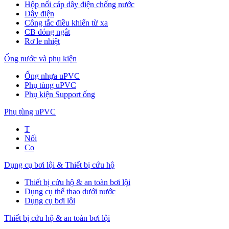
Hộp nối cáp dây điện chống nước
Dây điện
Công tắc điều khiển từ xa
CB đóng ngắt
Rơ le nhiệt
Ống nước và phụ kiện
Ống nhựa uPVC
Phụ tùng uPVC
Phụ kiện Support ống
Phụ tùng uPVC
T
Nối
Co
Dụng cụ bơi lội & Thiết bị cứu hộ
Thiết bị cứu hộ & an toàn bơi lội
Dụng cụ thể thao dưới nước
Dụng cụ bơi lội
Thiết bị cứu hộ & an toàn bơi lội