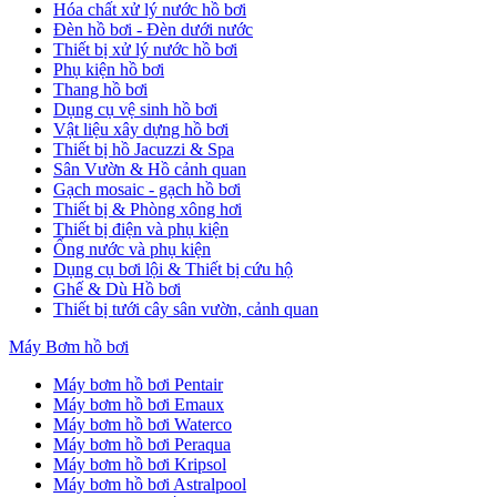
Hóa chất xử lý nước hồ bơi
Đèn hồ bơi - Đèn dưới nước
Thiết bị xử lý nước hồ bơi
Phụ kiện hồ bơi
Thang hồ bơi
Dụng cụ vệ sinh hồ bơi
Vật liệu xây dựng hồ bơi
Thiết bị hồ Jacuzzi & Spa
Sân Vườn & Hồ cảnh quan
Gạch mosaic - gạch hồ bơi
Thiết bị & Phòng xông hơi
Thiết bị điện và phụ kiện
Ống nước và phụ kiện
Dụng cụ bơi lội & Thiết bị cứu hộ
Ghế & Dù Hồ bơi
Thiết bị tưới cây sân vườn, cảnh quan
Máy Bơm hồ bơi
Máy bơm hồ bơi Pentair
Máy bơm hồ bơi Emaux
Máy bơm hồ bơi Waterco
Máy bơm hồ bơi Peraqua
Máy bơm hồ bơi Kripsol
Máy bơm hồ bơi Astralpool