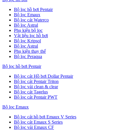
Bộ lọc hồ bơi Pentair
Bộ lọc Emaux
Bộ lọc cát Waterco
Bộ lọc Astral
Phụ kiện bộ lọc
Vật liệu lọc hồ bơi
Bộ lọc Kripsol
Bộ lọc Astral
Phụ kiện thay thế
Bộ lọc Peraqua
Bộ lọc hồ bơi Pentair
Bộ lọc cát Hồ bơi Dollar Pentair
Bộ lọc cát Pentair Triton
Bộ lọc vải clean & clear
Bộ lọc cát Tagelus
Bộ lọc cát Pentair PWT
Bộ lọc Emaux
Bộ lọc cát hồ bơi Emaux V Series
Bộ lọc cát Emaux S Series
Bộ lọc vải Emaux CF