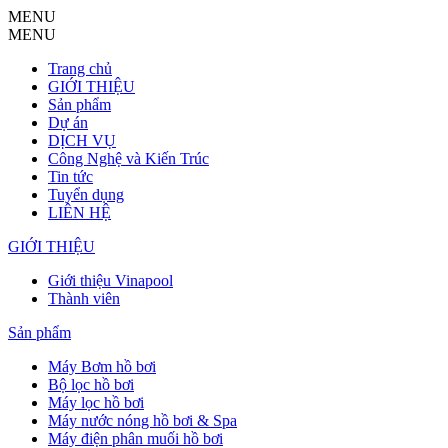
MENU
MENU
Trang chủ
GIỚI THIỆU
Sản phẩm
Dự án
DỊCH VỤ
Công Nghệ và Kiến Trúc
Tin tức
Tuyển dụng
LIÊN HỆ
GIỚI THIỆU
Giới thiệu Vinapool
Thành viên
Sản phẩm
Máy Bơm hồ bơi
Bộ lọc hồ bơi
Máy lọc hồ bơi
Máy nước nóng hồ bơi & Spa
Máy điện phân muối hồ bơi