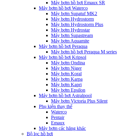
Máy bơm hồ bơi Emaux SR
Máy bơm hồ bơi Waterco
Máy bơm Supatuf MK2
Máy bơm Hydrostorm
Máy bơm Hydrostorm Plus
Máy bơm Hydrostar
Máy bơm Supastream
Máy bơm Aquamite
Máy bơm hồ bơi Peraqua
Máy bơm hồ bơi Peraqua M series
Máy bơm hồ bơi Kripsol
Máy bơm Ondina
Máy bơm Niger
Máy bơm Koral
Máy bơm Karpa
Máy bơm Kapri
Máy bơm Epsilon
Máy bơm hồ bơi Astralpool
Máy bơm Victoria Plus Silent
Phụ kiện thay thế
Waterco
Pentair
Emaux
Máy bơm các hãng khác
Bộ lọc hồ bơi