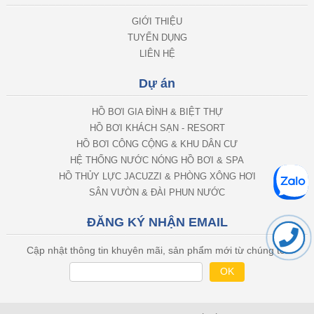
GIỚI THIỆU
TUYỂN DỤNG
LIÊN HỆ
Dự án
HỒ BƠI GIA ĐÌNH & BIỆT THỰ
HỒ BƠI KHÁCH SẠN - RESORT
HỒ BƠI CÔNG CỘNG & KHU DÂN CƯ
HỆ THỐNG NƯỚC NÓNG HỒ BƠI & SPA
HỒ THỦY LỰC JACUZZI & PHÒNG XÔNG HƠI
SÂN VƯỜN & ĐÀI PHUN NƯỚC
ĐĂNG KÝ NHẬN EMAIL
Cập nhật thông tin khuyên mãi, sản phẩm mới từ chúng tôi