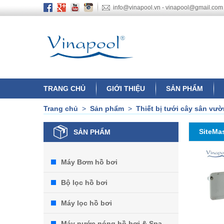
info@vinapool.vn - vinapool@gmail.com
TRANG CHỦ
GIỚI THIỆU
SẢN PHẨM
Trang chủ
>
Sản phẩm
>
Thiết bị tưới cây sân vư
SiteMa
SẢN PHẨM
Máy Bơm hồ bơi
Bộ lọc hồ bơi
Máy lọc hồ bơi
Máy nước nóng hồ bơi & Spa