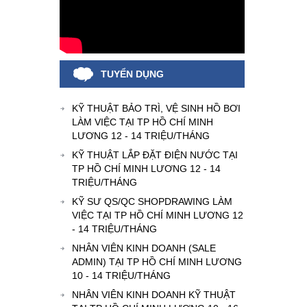
TUYỂN DỤNG
KỸ THUẬT BẢO TRÌ, VỆ SINH HỒ BƠI
LÀM VIỆC TẠI TP HỒ CHÍ MINH
LƯƠNG 12 - 14 TRIỆU/THÁNG
KỸ THUẬT LẮP ĐẶT ĐIỆN NƯỚC TẠI
TP HỒ CHÍ MINH LƯƠNG 12 - 14
TRIỆU/THÁNG
KỸ SƯ QS/QC SHOPDRAWING LÀM
VIỆC TẠI TP HỒ CHÍ MINH LƯƠNG 12
- 14 TRIỆU/THÁNG
NHÂN VIÊN KINH DOANH (SALE
ADMIN) TẠI TP HỒ CHÍ MINH LƯƠNG
10 - 14 TRIỆU/THÁNG
NHÂN VIÊN KINH DOANH KỸ THUẬT