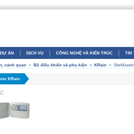
DỰ ÁN
DỊCH VỤ
CÔNG NGHỆ VÀ KIẾN TRÚC
TIN
ờn, cảnh quan
>
Bộ điều khiển và phụ kiện
>
KRain
>
SiteMaste
ster KRain