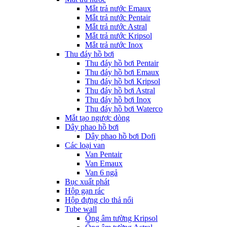
Mắt trả nước Emaux
Mắt trả nước Pentair
Mắt trả nước Astral
Mắt trả nước Kripsol
Mắt trả nước Inox
Thu đáy hồ bơi
Thu đáy hồ bơi Pentair
Thu đáy hồ bơi Emaux
Thu đáy hồ bơi Kripsol
Thu đáy hồ bơi Astral
Thu đáy hồ bơi Inox
Thu đáy hồ bơi Waterco
Mắt tạo ngược dòng
Dây phao hồ bơi
Dây phao hồ bơi Dofi
Các loại van
Van Pentair
Van Emaux
Van 6 ngả
Bục xuất phát
Hộp gạn rác
Hộp đựng clo thả nổi
Tube wall
Ống âm tường Kripsol