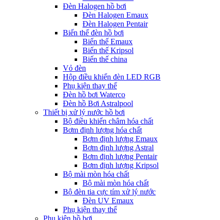
Đèn Halogen hồ bơi
Đèn Halogen Emaux
Đèn Halogen Pentair
Biến thế đèn hồ bơi
Biến thế Emaux
Biến thế Kripsol
Biến thế china
Vỏ đèn
Hộp điều khiển đèn LED RGB
Phụ kiện thay thế
Đèn hồ bơi Waterco
Đèn hồ Bơi Astralpool
Thiết bị xử lý nước hồ bơi
Bộ điều khiển châm hóa chất
Bơm định lượng hóa chất
Bơm định lượng Emaux
Bơm định lượng Astral
Bơm định lượng Pentair
Bơm định lượng Kripsol
Bộ mài mòn hóa chất
Bộ mài mòn hóa chất
Bộ đèn tia cực tím xử lý nước
Đèn UV Emaux
Phụ kiện thay thế
Phụ kiện hồ bơi