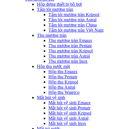
Hộp đựng thiết bị hồ bơi
Tấm lót mương tràn
Tấm lót mương tràn Kripsol
Tấm lót mương tràn Astral
Tấm lót mương tràn China
Tấm lót mương tràn Việt Nam
Thu mương tràn
Thu mương tràn Emaux
Thu mương tràn Pentair
Thu mương tràn Kripsol
Thu mương tràn Astral
Thu mương tràn Inox
Hôp thu nước mặt
Hộp thu Emaux
Hộp thu Pentair
Hộp thu Kripsol
Hộp thu Astral
Hộp thu Waterco
Mắt hút vệ sinh
Mắt hút vệ sinh Emaux
Mắt hút vệ sinh Pentair
Mắt hút vệ sinh Kripsol
Mắt hút vệ sinh Astral
Mắt hút vệ sinh Inox
Mắt trả nước