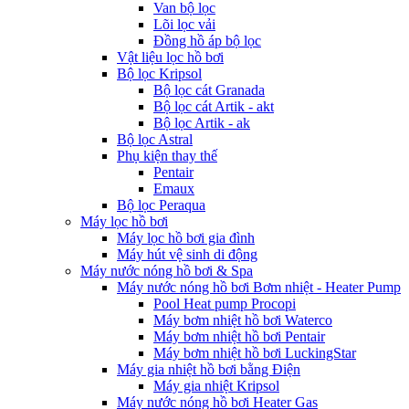
Van bộ lọc
Lõi lọc vải
Đồng hồ áp bộ lọc
Vật liệu lọc hồ bơi
Bộ lọc Kripsol
Bộ lọc cát Granada
Bộ lọc cát Artik - akt
Bộ lọc Artik - ak
Bộ lọc Astral
Phụ kiện thay thế
Pentair
Emaux
Bộ lọc Peraqua
Máy lọc hồ bơi
Máy lọc hồ bơi gia đình
Máy hút vệ sinh di động
Máy nước nóng hồ bơi & Spa
Máy nước nóng hồ bơi Bơm nhiệt - Heater Pump
Pool Heat pump Procopi
Máy bơm nhiệt hồ bơi Waterco
Máy bơm nhiệt hồ bơi Pentair
Máy bơm nhiệt hồ bơi LuckingStar
Máy gia nhiệt hồ bơi bằng Điện
Máy gia nhiệt Kripsol
Máy nước nóng hồ bơi Heater Gas