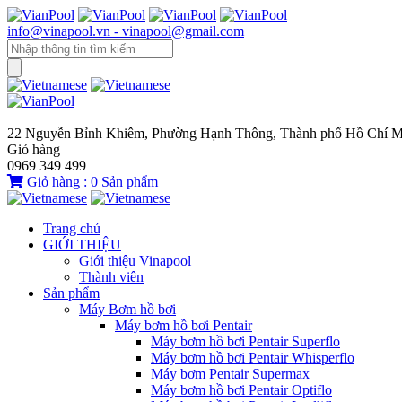
info@vinapool.vn - vinapool@gmail.com
22 Nguyễn Bỉnh Khiêm, Phường Hạnh Thông, Thành phố Hồ Chí M
Giỏ hàng
0969 349 499
Giỏ hàng :
0
Sản phẩm
Trang chủ
GIỚI THIỆU
Giới thiệu Vinapool
Thành viên
Sản phẩm
Máy Bơm hồ bơi
Máy bơm hồ bơi Pentair
Máy bơm hồ bơi Pentair Superflo
Máy bơm hồ bơi Pentair Whisperflo
Máy bơm Pentair Supermax
Máy bơm hồ bơi Pentair Optiflo