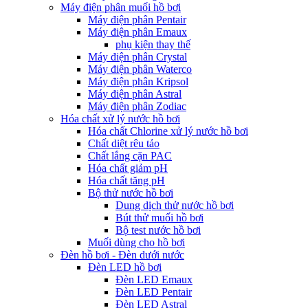
Máy điện phân muối hồ bơi
Máy điện phân Pentair
Máy điện phân Emaux
phụ kiện thay thế
Máy điện phân Crystal
Máy điện phân Waterco
Máy điện phân Kripsol
Máy điện phân Astral
Máy điện phân Zodiac
Hóa chất xử lý nước hồ bơi
Hóa chất Chlorine xử lý nước hồ bơi
Chất diệt rêu tảo
Chất lắng cặn PAC
Hóa chất giảm pH
Hóa chất tăng pH
Bộ thử nước hồ bơi
Dung dịch thử nước hồ bơi
Bút thử muối hồ bơi
Bộ test nước hồ bơi
Muối dùng cho hồ bơi
Đèn hồ bơi - Đèn dưới nước
Đèn LED hồ bơi
Đèn LED Emaux
Đèn LED Pentair
Đèn LED Astral