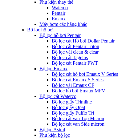
Phụ kiện thay thế
Waterco
Pentair
Emaux
Máy bơm các hãng khác
Bộ lọc hồ bơi
Bộ lọc hồ bơi Pentair
Bộ lọc cát Hồ bơi Dollar Pentair
Bộ lọc cát Pentair Triton
Bộ lọc vải clean & clear
Bộ lọc cát Tagelus
Bộ lọc cát Pentair PWT
Bộ lọc Emaux
Bộ lọc cát hồ bơi Emaux V Series
Bộ lọc cát Emaux S Series
Bộ lọc vải Emaux CF
Bô lọc hồ bơi Emaux MFV
Bộ lọc cát Waterco
Bộ lọc giấy Trimline
Bộ lọc giấy Opal
Bộ lọc giấy Fulflo Tri
Bộ lọc cát van Top Micron
Bộ lọc cát van Side micron
Bộ lọc Astral
Phụ kiện bộ lọc