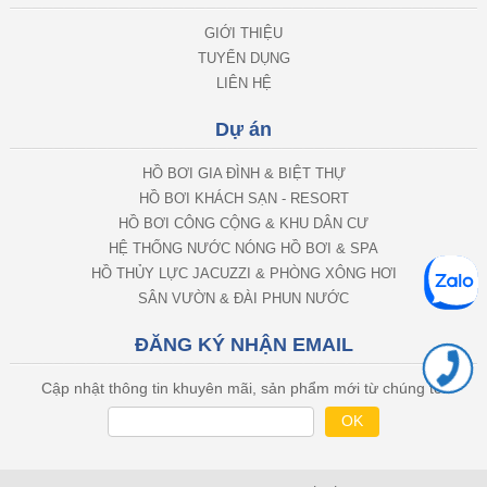
GIỚI THIỆU
TUYỂN DỤNG
LIÊN HỆ
Dự án
HỒ BƠI GIA ĐÌNH & BIỆT THỰ
HỒ BƠI KHÁCH SẠN - RESORT
HỒ BƠI CÔNG CỘNG & KHU DÂN CƯ
HỆ THỐNG NƯỚC NÓNG HỒ BƠI & SPA
HỒ THỦY LỰC JACUZZI & PHÒNG XÔNG HƠI
SÂN VƯỜN & ĐÀI PHUN NƯỚC
ĐĂNG KÝ NHẬN EMAIL
Cập nhật thông tin khuyên mãi, sản phẩm mới từ chúng tôi