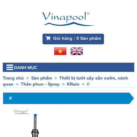
Giỏ hàng :
0
Sản phẩm
DANH MỤC
Trang chủ
>
Sản phẩm
>
Thiết bị tưới cây sân vườn, cảnh
quan
>
Thân phun - Spray
>
KRain
>
K
K