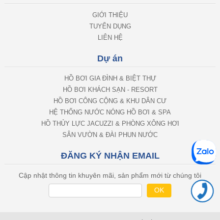
GIỚI THIỆU
TUYỂN DỤNG
LIÊN HỆ
Dự án
HỒ BƠI GIA ĐÌNH & BIỆT THỰ
HỒ BƠI KHÁCH SẠN - RESORT
HỒ BƠI CÔNG CỘNG & KHU DÂN CƯ
HỆ THỐNG NƯỚC NÓNG HỒ BƠI & SPA
HỒ THỦY LỰC JACUZZI & PHÒNG XÔNG HƠI
SÂN VƯỜN & ĐÀI PHUN NƯỚC
ĐĂNG KÝ NHẬN EMAIL
Cập nhật thông tin khuyên mãi, sản phẩm mới từ chúng tôi