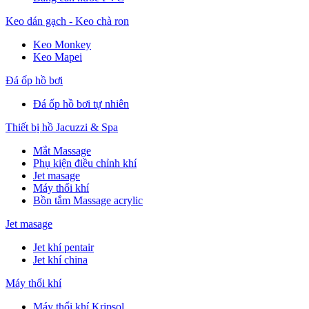
Keo dán gạch - Keo chà ron
Keo Monkey
Keo Mapei
Đá ốp hồ bơi
Đá ốp hồ bơi tự nhiên
Thiết bị hồ Jacuzzi & Spa
Mắt Massage
Phụ kiện điều chỉnh khí
Jet masage
Máy thổi khí
Bồn tắm Massage acrylic
Jet masage
Jet khí pentair
Jet khí china
Máy thổi khí
Máy thổi khí Kripsol