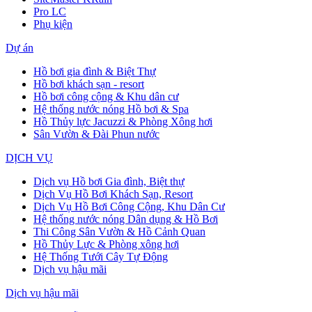
Pro LC
Phụ kiện
Dự án
Hồ bơi gia đình & Biệt Thự
Hồ bơi khách sạn - resort
Hồ bơi công cộng & Khu dân cư
Hệ thống nước nóng Hồ bơi & Spa
Hồ Thủy lực Jacuzzi & Phòng Xông hơi
Sân Vườn & Đài Phun nước
DỊCH VỤ
Dịch vụ Hồ bơi Gia đình, Biệt thự
Dịch Vụ Hồ Bơi Khách Sạn, Resort
Dịch Vụ Hồ Bơi Công Cộng, Khu Dân Cư
Hệ thống nước nóng Dân dụng & Hồ Bơi
Thi Công Sân Vườn & Hồ Cảnh Quan
Hồ Thủy Lực & Phòng xông hơi
Hệ Thống Tưới Cây Tự Động
Dịch vụ hậu mãi
Dịch vụ hậu mãi