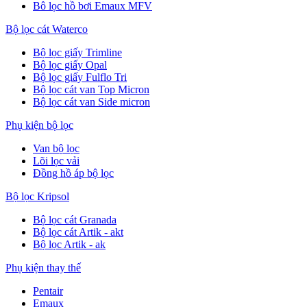
Bô lọc hồ bơi Emaux MFV
Bộ lọc cát Waterco
Bộ lọc giấy Trimline
Bộ lọc giấy Opal
Bộ lọc giấy Fulflo Tri
Bộ lọc cát van Top Micron
Bộ lọc cát van Side micron
Phụ kiện bộ lọc
Van bộ lọc
Lõi lọc vải
Đồng hồ áp bộ lọc
Bộ lọc Kripsol
Bộ lọc cát Granada
Bộ lọc cát Artik - akt
Bộ lọc Artik - ak
Phụ kiện thay thế
Pentair
Emaux