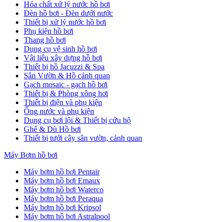
Hóa chất xử lý nước hồ bơi
Đèn hồ bơi - Đèn dưới nước
Thiết bị xử lý nước hồ bơi
Phụ kiện hồ bơi
Thang hồ bơi
Dụng cụ vệ sinh hồ bơi
Vật liệu xây dựng hồ bơi
Thiết bị hồ Jacuzzi & Spa
Sân Vườn & Hồ cảnh quan
Gạch mosaic - gạch hồ bơi
Thiết bị & Phòng xông hơi
Thiết bị điện và phụ kiện
Ống nước và phụ kiện
Dụng cụ bơi lội & Thiết bị cứu hộ
Ghế & Dù Hồ bơi
Thiết bị tưới cây sân vườn, cảnh quan
Máy Bơm hồ bơi
Máy bơm hồ bơi Pentair
Máy bơm hồ bơi Emaux
Máy bơm hồ bơi Waterco
Máy bơm hồ bơi Peraqua
Máy bơm hồ bơi Kripsol
Máy bơm hồ bơi Astralpool