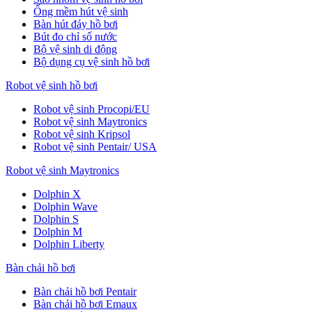
Ống mềm hút vệ sinh
Bàn hút đáy hồ bơi
Bút đo chỉ số nước
Bộ vệ sinh di động
Bộ dụng cụ vệ sinh hồ bơi
Robot vệ sinh hồ bơi
Robot vệ sinh Procopi/EU
Robot vệ sinh Maytronics
Robot vệ sinh Kripsol
Robot vệ sinh Pentair/ USA
Robot vệ sinh Maytronics
Dolphin X
Dolphin Wave
Dolphin S
Dolphin M
Dolphin Liberty
Bàn chải hồ bơi
Bàn chải hồ bơi Pentair
Bàn chải hồ bơi Emaux