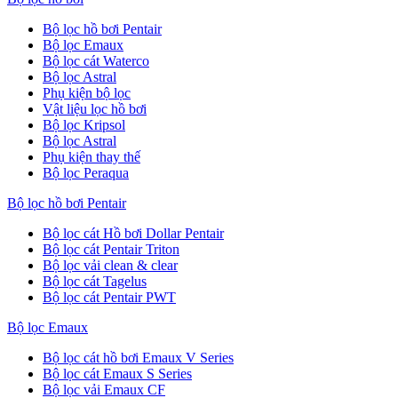
Bộ lọc hồ bơi Pentair
Bộ lọc Emaux
Bộ lọc cát Waterco
Bộ lọc Astral
Phụ kiện bộ lọc
Vật liệu lọc hồ bơi
Bộ lọc Kripsol
Bộ lọc Astral
Phụ kiện thay thế
Bộ lọc Peraqua
Bộ lọc hồ bơi Pentair
Bộ lọc cát Hồ bơi Dollar Pentair
Bộ lọc cát Pentair Triton
Bộ lọc vải clean & clear
Bộ lọc cát Tagelus
Bộ lọc cát Pentair PWT
Bộ lọc Emaux
Bộ lọc cát hồ bơi Emaux V Series
Bộ lọc cát Emaux S Series
Bộ lọc vải Emaux CF