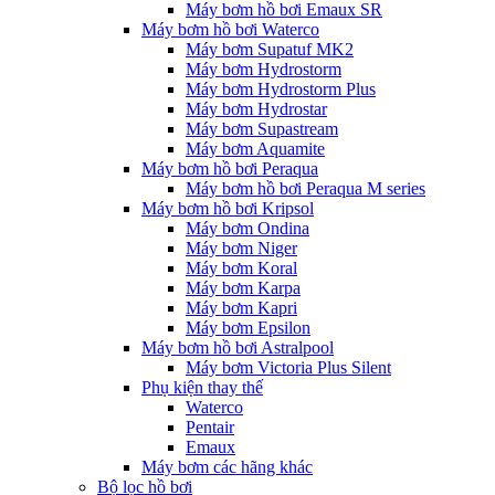
Máy bơm hồ bơi Emaux SR
Máy bơm hồ bơi Waterco
Máy bơm Supatuf MK2
Máy bơm Hydrostorm
Máy bơm Hydrostorm Plus
Máy bơm Hydrostar
Máy bơm Supastream
Máy bơm Aquamite
Máy bơm hồ bơi Peraqua
Máy bơm hồ bơi Peraqua M series
Máy bơm hồ bơi Kripsol
Máy bơm Ondina
Máy bơm Niger
Máy bơm Koral
Máy bơm Karpa
Máy bơm Kapri
Máy bơm Epsilon
Máy bơm hồ bơi Astralpool
Máy bơm Victoria Plus Silent
Phụ kiện thay thế
Waterco
Pentair
Emaux
Máy bơm các hãng khác
Bộ lọc hồ bơi