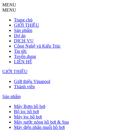
MENU
MENU
Trang chủ
GIỚI THIỆU
Sản phẩm
Dự án
DỊCH VỤ
Công Nghệ và Kiến Trúc
Tin tức
Tuyển dụng
LIÊN HỆ
GIỚI THIỆU
Giới thiệu Vinapool
Thành viên
Sản phẩm
Máy Bơm hồ bơi
Bộ lọc hồ bơi
Máy lọc hồ bơi
Máy nước nóng hồ bơi & Spa
Máy điện phân muối hồ bơi