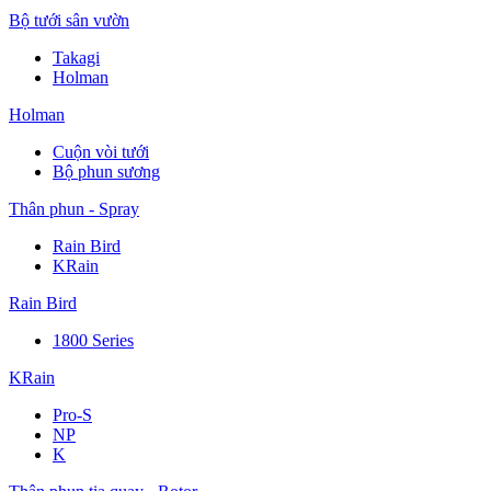
Bộ tưới sân vườn
Takagi
Holman
Holman
Cuộn vòi tưới
Bộ phun sương
Thân phun - Spray
Rain Bird
KRain
Rain Bird
1800 Series
KRain
Pro-S
NP
K