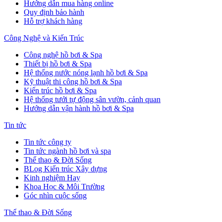
Hướng dẫn mua hàng online
Quy định bảo hành
Hỗ trợ khách hàng
Công Nghệ và Kiến Trúc
Công nghệ hồ bơi & Spa
Thiết bị hồ bơi & Spa
Hệ thống nước nóng lạnh hồ bơi & Spa
Kỹ thuật thi công hồ bơi & Spa
Kiến trúc hồ bơi & Spa
Hệ thống tưới tự động sân vườn, cảnh quan
Hướng dẫn vận hành hồ bơi & Spa
Tin tức
Tin tức công ty
Tin tức ngành hồ bơi và spa
Thể thao & Đời Sống
BLog Kiến trúc Xây dựng
Kinh nghiệm Hay
Khoa Học & Môi Trường
Góc nhìn cuộc sống
Thể thao & Đời Sống