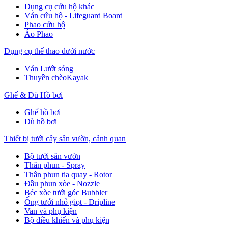
Dụng cụ cứu hộ khác
Ván cứu hộ - Lifeguard Board
Phao cứu hộ
Áo Phao
Dụng cụ thể thao dưới nước
Ván Lướt sóng
Thuyền chèoKayak
Ghế & Dù Hồ bơi
Ghế hồ bơi
Dù hồ bơi
Thiết bị tưới cây sân vườn, cảnh quan
Bộ tưới sân vườn
Thân phun - Spray
Thân phun tia quay - Rotor
Đầu phun xòe - Nozzle
Béc xòe tưới góc Bubbler
Ống tưới nhỏ giọt - Dripline
Van và phụ kiện
Bộ điều khiển và phụ kiện