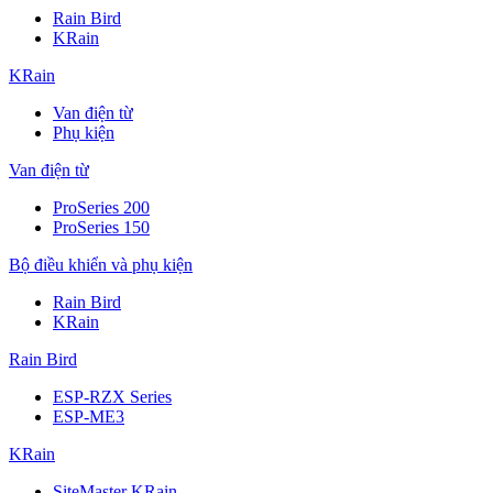
Rain Bird
KRain
KRain
Van điện từ
Phụ kiện
Van điện từ
ProSeries 200
ProSeries 150
Bộ điều khiển và phụ kiện
Rain Bird
KRain
Rain Bird
ESP-RZX Series
ESP-ME3
KRain
SiteMaster KRain