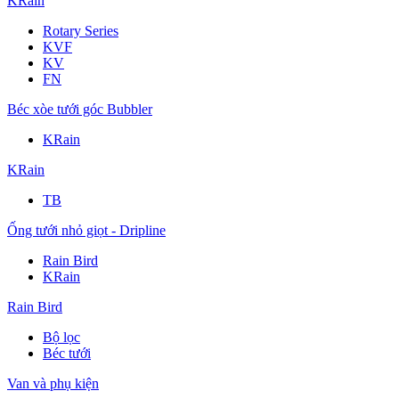
KRain
Rotary Series
KVF
KV
FN
Béc xòe tưới góc Bubbler
KRain
KRain
TB
Ống tưới nhỏ giọt - Dripline
Rain Bird
KRain
Rain Bird
Bộ lọc
Béc tưới
Van và phụ kiện