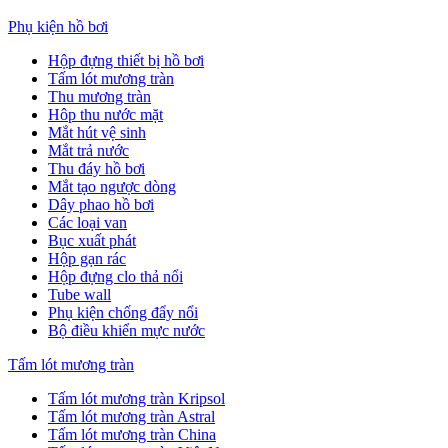
Phụ kiện hồ bơi
Hộp đựng thiết bị hồ bơi
Tấm lót mương tràn
Thu mương tràn
Hôp thu nước mặt
Mắt hút vệ sinh
Mắt trả nước
Thu đáy hồ bơi
Mắt tạo ngược dòng
Dây phao hồ bơi
Các loại van
Bục xuất phát
Hộp gạn rác
Hộp đựng clo thả nổi
Tube wall
Phụ kiện chống đẩy nổi
Bộ điều khiển mực nước
Tấm lót mương tràn
Tấm lót mương tràn Kripsol
Tấm lót mương tràn Astral
Tấm lót mương tràn China