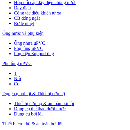
Hộp nối cáp dây điện chống nước
Dây điện
Công tắc điều khiển từ xa
CB đóng ngắt
Rơ le nhiệt
Ống nước và phụ kiện
Ống nhựa uPVC
Phụ tùng uPVC
Phụ kiện Support ống
Phụ tùng uPVC
T
Nối
Co
Dụng cụ bơi lội & Thiết bị cứu hộ
Thiết bị cứu hộ & an toàn bơi lội
Dụng cụ thể thao dưới nước
Dụng cụ bơi lội
Thiết bị cứu hộ & an toàn bơi lội