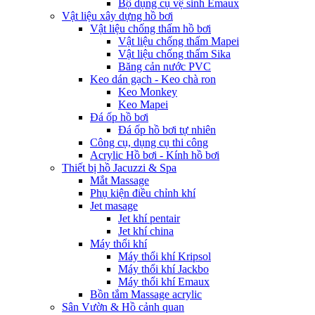
Bộ dụng cụ vệ sinh Emaux
Vật liệu xây dựng hồ bơi
Vật liệu chống thấm hồ bơi
Vật liệu chống thấm Mapei
Vật liệu chống thấm Sika
Băng cản nước PVC
Keo dán gạch - Keo chà ron
Keo Monkey
Keo Mapei
Đá ốp hồ bơi
Đá ốp hồ bơi tự nhiên
Công cụ, dụng cụ thi công
Acrylic Hồ bơi - Kính hồ bơi
Thiết bị hồ Jacuzzi & Spa
Mắt Massage
Phụ kiện điều chỉnh khí
Jet masage
Jet khí pentair
Jet khí china
Máy thổi khí
Máy thổi khí Kripsol
Máy thổi khí Jackbo
Máy thổi khí Emaux
Bồn tắm Massage acrylic
Sân Vườn & Hồ cảnh quan