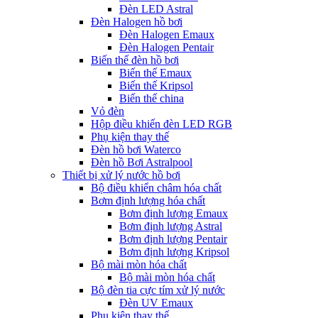
Đèn LED Astral
Đèn Halogen hồ bơi
Đèn Halogen Emaux
Đèn Halogen Pentair
Biến thế đèn hồ bơi
Biến thế Emaux
Biến thế Kripsol
Biến thế china
Vỏ đèn
Hộp điều khiển đèn LED RGB
Phụ kiện thay thế
Đèn hồ bơi Waterco
Đèn hồ Bơi Astralpool
Thiết bị xử lý nước hồ bơi
Bộ điều khiển châm hóa chất
Bơm định lượng hóa chất
Bơm định lượng Emaux
Bơm định lượng Astral
Bơm định lượng Pentair
Bơm định lượng Kripsol
Bộ mài mòn hóa chất
Bộ mài mòn hóa chất
Bộ đèn tia cực tím xử lý nước
Đèn UV Emaux
Phụ kiện thay thế