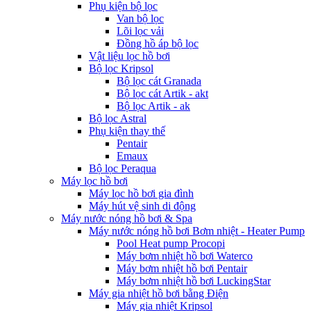
Phụ kiện bộ lọc
Van bộ lọc
Lõi lọc vải
Đồng hồ áp bộ lọc
Vật liệu lọc hồ bơi
Bộ lọc Kripsol
Bộ lọc cát Granada
Bộ lọc cát Artik - akt
Bộ lọc Artik - ak
Bộ lọc Astral
Phụ kiện thay thế
Pentair
Emaux
Bộ lọc Peraqua
Máy lọc hồ bơi
Máy lọc hồ bơi gia đình
Máy hút vệ sinh di động
Máy nước nóng hồ bơi & Spa
Máy nước nóng hồ bơi Bơm nhiệt - Heater Pump
Pool Heat pump Procopi
Máy bơm nhiệt hồ bơi Waterco
Máy bơm nhiệt hồ bơi Pentair
Máy bơm nhiệt hồ bơi LuckingStar
Máy gia nhiệt hồ bơi bằng Điện
Máy gia nhiệt Kripsol