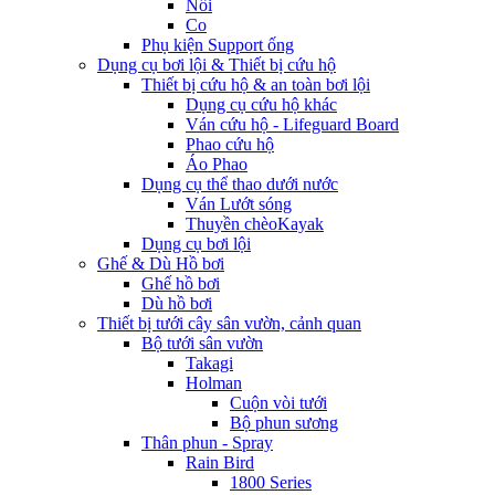
Nối
Co
Phụ kiện Support ống
Dụng cụ bơi lội & Thiết bị cứu hộ
Thiết bị cứu hộ & an toàn bơi lội
Dụng cụ cứu hộ khác
Ván cứu hộ - Lifeguard Board
Phao cứu hộ
Áo Phao
Dụng cụ thể thao dưới nước
Ván Lướt sóng
Thuyền chèoKayak
Dụng cụ bơi lội
Ghế & Dù Hồ bơi
Ghế hồ bơi
Dù hồ bơi
Thiết bị tưới cây sân vườn, cảnh quan
Bộ tưới sân vườn
Takagi
Holman
Cuộn vòi tưới
Bộ phun sương
Thân phun - Spray
Rain Bird
1800 Series