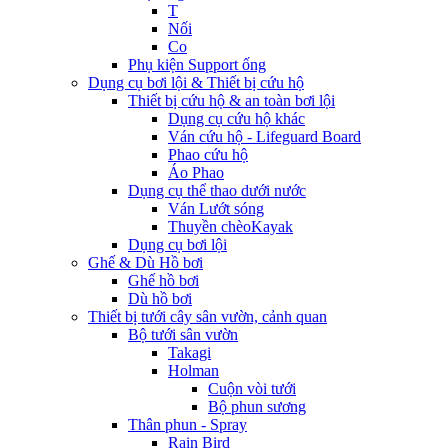
T
Nối
Co
Phụ kiện Support ống
Dụng cụ bơi lội & Thiết bị cứu hộ
Thiết bị cứu hộ & an toàn bơi lội
Dụng cụ cứu hộ khác
Ván cứu hộ - Lifeguard Board
Phao cứu hộ
Áo Phao
Dụng cụ thể thao dưới nước
Ván Lướt sóng
Thuyền chèoKayak
Dụng cụ bơi lội
Ghế & Dù Hồ bơi
Ghế hồ bơi
Dù hồ bơi
Thiết bị tưới cây sân vườn, cảnh quan
Bộ tưới sân vườn
Takagi
Holman
Cuộn vòi tưới
Bộ phun sương
Thân phun - Spray
Rain Bird