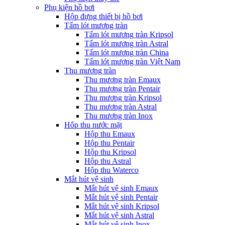
Phụ kiện hồ bơi
Hộp đựng thiết bị hồ bơi
Tấm lót mương tràn
Tấm lót mương tràn Kripsol
Tấm lót mương tràn Astral
Tấm lót mương tràn China
Tấm lót mương tràn Việt Nam
Thu mương tràn
Thu mương tràn Emaux
Thu mương tràn Pentair
Thu mương tràn Kripsol
Thu mương tràn Astral
Thu mương tràn Inox
Hôp thu nước mặt
Hộp thu Emaux
Hộp thu Pentair
Hộp thu Kripsol
Hộp thu Astral
Hộp thu Waterco
Mắt hút vệ sinh
Mắt hút vệ sinh Emaux
Mắt hút vệ sinh Pentair
Mắt hút vệ sinh Kripsol
Mắt hút vệ sinh Astral
Mắt hút vệ sinh Inox