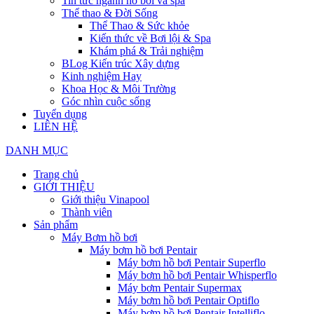
Tin tức ngành hồ bơi và spa
Thể thao & Đời Sống
Thể Thao & Sức khỏe
Kiến thức về Bơi lội & Spa
Khám phá & Trải nghiệm
BLog Kiến trúc Xây dựng
Kinh nghiệm Hay
Khoa Học & Môi Trường
Góc nhìn cuộc sống
Tuyển dụng
LIÊN HỆ
DANH MỤC
Trang chủ
GIỚI THIỆU
Giới thiệu Vinapool
Thành viên
Sản phẩm
Máy Bơm hồ bơi
Máy bơm hồ bơi Pentair
Máy bơm hồ bơi Pentair Superflo
Máy bơm hồ bơi Pentair Whisperflo
Máy bơm Pentair Supermax
Máy bơm hồ bơi Pentair Optiflo
Máy bơm hồ bơi Pentair Intelliflo