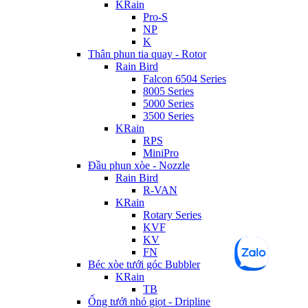
KRain
Pro-S
NP
K
Thân phun tia quay - Rotor
Rain Bird
Falcon 6504 Series
8005 Series
5000 Series
3500 Series
KRain
RPS
MiniPro
Đầu phun xòe - Nozzle
Rain Bird
R-VAN
KRain
Rotary Series
KVF
KV
FN
Béc xòe tưới góc Bubbler
KRain
TB
Ống tưới nhỏ giọt - Dripline