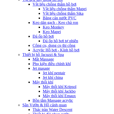
Vật liệu chống thấm hồ bơi
Vật liệu chống thấm Mapei
Vật liệu chống thấm Sika
Băng cản nước PVC
Keo dán gạch - Keo chà ron
Keo Monkey
Keo Mapei
Đá ốp hồ bơi
Đá ốp hồ bơi tự nhiên
Công cụ, dụng cụ thi công
Acrylic Hồ bơi - Kính hồ bơi
Thiết bị hồ Jacuzzi & Spa
Mắt Massage
Phụ kiện điều chỉnh khí
Jet masage
Jet khí pentair
Jet khí china
Máy thổi khí
Máy thổi khí Kripsol
Máy thổi khí Jackbo
Máy thổi khí Emaux
Bồn tắm Massage acrylic
Sân Vườn & Hồ cảnh quan
Thác tràn Water Descent