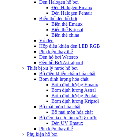
Đèn Halogen hồ bơi
Đèn Halogen Emaux
Đèn Halogen Pentair
Biến thế đèn hồ bơi
Biến thế Emaux
Biến thế Kripsol
Biến thế china
Vỏ đèn
Hộp điều khiển đèn LED RGB
Phụ kiện thay thế
Đèn hồ bơi Waterco
Đèn hồ Bơi Astralpool
Thiết bị xử lý nước hồ bơi
Bộ điều khiển châm hóa chất
Bơm định lượng hóa chất
Bơm định lượng Emaux
Bơm định lượng Astral
Bơm định lượng Pentair
Bơm định lượng Kripsol
Bộ mài mòn hóa chất
Bộ mài mòn hóa chất
Bộ đèn tia cực tím xử lý nước
Đèn UV Emaux
Phụ kiện thay thế
Phụ kiện hồ bơi