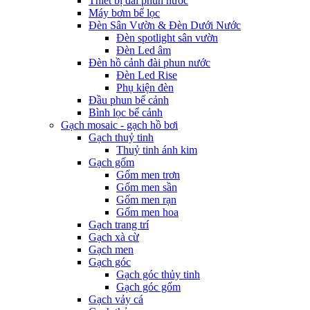
Thiết bị đài phun nước
Máy bơm bể lọc
Đèn Sân Vườn & Đèn Dưới Nước
Đèn spotlight sân vườn
Đèn Led âm
Đèn hồ cảnh đài phun nước
Đèn Led Rise
Phụ kiện đèn
Đầu phun bể cảnh
Bình lọc bể cảnh
Gạch mosaic - gạch hồ bơi
Gạch thuỷ tinh
Thuỷ tinh ánh kim
Gạch gốm
Gốm men trơn
Gốm men sần
Gốm men rạn
Gốm men hoa
Gạch trang trí
Gạch xà cừ
Gạch men
Gạch góc
Gạch góc thủy tinh
Gạch góc gốm
Gạch vảy cá