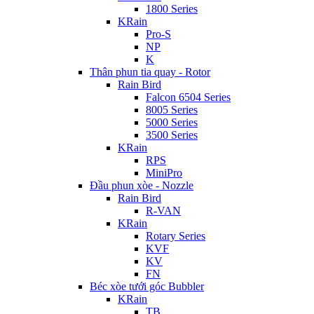
1800 Series
KRain
Pro-S
NP
K
Thân phun tia quay - Rotor
Rain Bird
Falcon 6504 Series
8005 Series
5000 Series
3500 Series
KRain
RPS
MiniPro
Đầu phun xòe - Nozzle
Rain Bird
R-VAN
KRain
Rotary Series
KVF
KV
FN
Béc xòe tưới góc Bubbler
KRain
TB