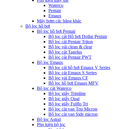
Phụ kiện thay thế
Waterco
Pentair
Emaux
Máy bơm các hãng khác
Bộ lọc hồ bơi
Bộ lọc hồ bơi Pentair
Bộ lọc cát Hồ bơi Dollar Pentair
Bộ lọc cát Pentair Triton
Bộ lọc vải clean & clear
Bộ lọc cát Tagelus
Bộ lọc cát Pentair PWT
Bộ lọc Emaux
Bộ lọc cát hồ bơi Emaux V Series
Bộ lọc cát Emaux S Series
Bộ lọc vải Emaux CF
Bô lọc hồ bơi Emaux MFV
Bộ lọc cát Waterco
Bộ lọc giấy Trimline
Bộ lọc giấy Opal
Bộ lọc giấy Fulflo Tri
Bộ lọc cát van Top Micron
Bộ lọc cát van Side micron
Bộ lọc Astral
Phụ kiện bộ lọc