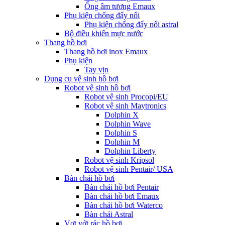
Ống âm tương Emaux
Phụ kiện chống đẩy nổi
Phụ kiện chống đẩy nổi astral
Bộ điều khiển mực nước
Thang hồ bơi
Thang hồ bơi inox Emaux
Phụ kiện
Tay vịn
Dụng cụ vệ sinh hồ bơi
Robot vệ sinh hồ bơi
Robot vệ sinh Procopi/EU
Robot vệ sinh Maytronics
Dolphin X
Dolphin Wave
Dolphin S
Dolphin M
Dolphin Liberty
Robot vệ sinh Kripsol
Robot vệ sinh Pentair/ USA
Bàn chải hồ bơi
Bàn chải hồ bơi Pentair
Bàn chải hồ bơi Emaux
Bàn chải hồ bơi Waterco
Bàn chải Astral
Vợt vớt rác hồ bơi