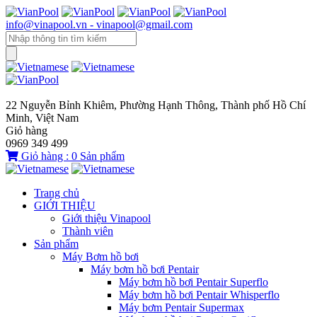
info@vinapool.vn - vinapool@gmail.com
22 Nguyễn Bỉnh Khiêm, Phường Hạnh Thông, Thành phố Hồ Chí
Minh, Việt Nam
Giỏ hàng
0969 349 499
Giỏ hàng :
0
Sản phẩm
Trang chủ
GIỚI THIỆU
Giới thiệu Vinapool
Thành viên
Sản phẩm
Máy Bơm hồ bơi
Máy bơm hồ bơi Pentair
Máy bơm hồ bơi Pentair Superflo
Máy bơm hồ bơi Pentair Whisperflo
Máy bơm Pentair Supermax