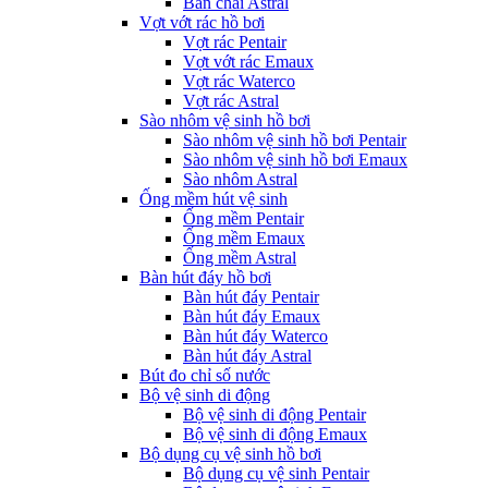
Bàn chải Astral
Vợt vớt rác hồ bơi
Vợt rác Pentair
Vợt vớt rác Emaux
Vợt rác Waterco
Vợt rác Astral
Sào nhôm vệ sinh hồ bơi
Sào nhôm vệ sinh hồ bơi Pentair
Sào nhôm vệ sinh hồ bơi Emaux
Sào nhôm Astral
Ống mềm hút vệ sinh
Ống mềm Pentair
Ống mềm Emaux
Ống mềm Astral
Bàn hút đáy hồ bơi
Bàn hút đáy Pentair
Bàn hút đáy Emaux
Bàn hút đáy Waterco
Bàn hút đáy Astral
Bút đo chỉ số nước
Bộ vệ sinh di động
Bộ vệ sinh di động Pentair
Bộ vệ sinh di động Emaux
Bộ dụng cụ vệ sinh hồ bơi
Bộ dụng cụ vệ sinh Pentair