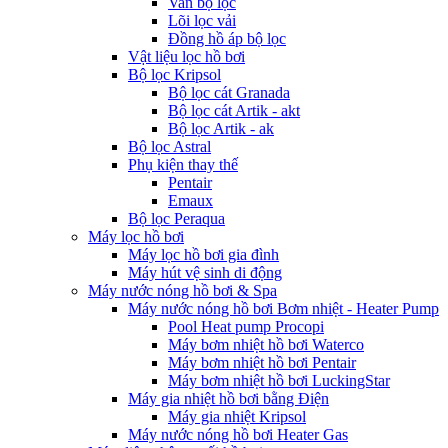
Van bộ lọc
Lõi lọc vải
Đồng hồ áp bộ lọc
Vật liệu lọc hồ bơi
Bộ lọc Kripsol
Bộ lọc cát Granada
Bộ lọc cát Artik - akt
Bộ lọc Artik - ak
Bộ lọc Astral
Phụ kiện thay thế
Pentair
Emaux
Bộ lọc Peraqua
Máy lọc hồ bơi
Máy lọc hồ bơi gia đình
Máy hút vệ sinh di động
Máy nước nóng hồ bơi & Spa
Máy nước nóng hồ bơi Bơm nhiệt - Heater Pump
Pool Heat pump Procopi
Máy bơm nhiệt hồ bơi Waterco
Máy bơm nhiệt hồ bơi Pentair
Máy bơm nhiệt hồ bơi LuckingStar
Máy gia nhiệt hồ bơi bằng Điện
Máy gia nhiệt Kripsol
Máy nước nóng hồ bơi Heater Gas