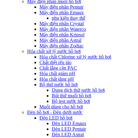
Máy điện phân muối hồ bơi
Máy điện phân Pentair
Máy điện phân Emaux
phụ kiện thay thế
Máy điện phân Crystal
Máy điện phân Waterco
Máy điện phân Kripsol
Máy điện phân Astral
Máy điện phân Zodiac
Hóa chất xử lý nước hồ bơi
Hóa chất Chlorine xử lý nước hồ bơi
Chất diệt rêu tảo
Chất lắng cặn PAC
Hóa chất giảm pH
Hóa chất tăng pH
Bộ thử nước hồ bơi
Dung dịch thử nước hồ bơi
Bút thử muối hồ bơi
Bộ test nước hồ bơi
Muối dùng cho hồ bơi
Đèn hồ bơi - Đèn dưới nước
Đèn LED hồ bơi
Đèn LED Emaux
Đèn LED Pentair
Đèn LED Astral