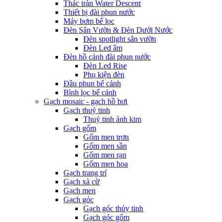
Thác tràn Water Descent
Thiết bị đài phun nước
Máy bơm bể lọc
Đèn Sân Vườn & Đèn Dưới Nước
Đèn spotlight sân vườn
Đèn Led âm
Đèn hồ cảnh đài phun nước
Đèn Led Rise
Phụ kiện đèn
Đầu phun bể cảnh
Bình lọc bể cảnh
Gạch mosaic - gạch hồ bơi
Gạch thuỷ tinh
Thuỷ tinh ánh kim
Gạch gốm
Gốm men trơn
Gốm men sần
Gốm men rạn
Gốm men hoa
Gạch trang trí
Gạch xà cừ
Gạch men
Gạch góc
Gạch góc thủy tinh
Gạch góc gốm