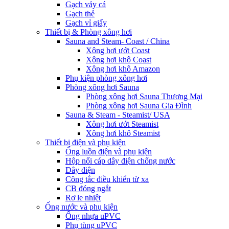
Gạch vảy cá
Gạch thẻ
Gạch vỉ giấy
Thiết bị & Phòng xông hơi
Sauna and Steam- Coast / China
Xông hơi ướt Coast
Xông hơi khô Coast
Xông hơi khô Amazon
Phụ kiện phòng xông hơi
Phòng xông hơi Sauna
Phòng xông hơi Sauna Thương Mại
Phòng xông hơi Sauna Gia Đình
Sauna & Steam - Steamist/ USA
Xông hơi ướt Steamist
Xông hơi khô Steamist
Thiết bị điện và phụ kiện
Ống luồn điện và phụ kiện
Hộp nối cáp dây điện chống nước
Dây điện
Công tắc điều khiển từ xa
CB đóng ngắt
Rơ le nhiệt
Ống nước và phụ kiện
Ống nhựa uPVC
Phụ tùng uPVC