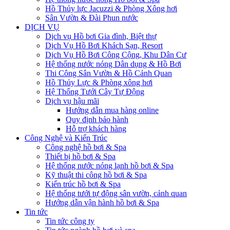
Hồ Thủy lực Jacuzzi & Phòng Xông hơi
Sân Vườn & Đài Phun nước
DỊCH VỤ
Dịch vụ Hồ bơi Gia đình, Biệt thự
Dịch Vụ Hồ Bơi Khách Sạn, Resort
Dịch Vụ Hồ Bơi Công Cộng, Khu Dân Cư
Hệ thống nước nóng Dân dụng & Hồ Bơi
Thi Công Sân Vườn & Hồ Cảnh Quan
Hồ Thủy Lực & Phòng xông hơi
Hệ Thống Tưới Cây Tự Động
Dịch vụ hậu mãi
Hướng dẫn mua hàng online
Quy định bảo hành
Hỗ trợ khách hàng
Công Nghệ và Kiến Trúc
Công nghệ hồ bơi & Spa
Thiết bị hồ bơi & Spa
Hệ thống nước nóng lạnh hồ bơi & Spa
Kỹ thuật thi công hồ bơi & Spa
Kiến trúc hồ bơi & Spa
Hệ thống tưới tự động sân vườn, cảnh quan
Hướng dẫn vận hành hồ bơi & Spa
Tin tức
Tin tức công ty