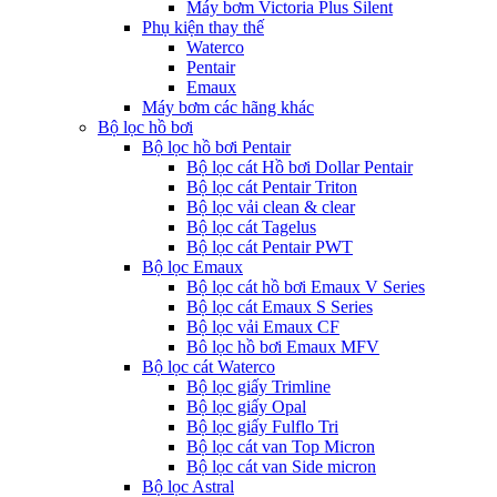
Máy bơm Victoria Plus Silent
Phụ kiện thay thế
Waterco
Pentair
Emaux
Máy bơm các hãng khác
Bộ lọc hồ bơi
Bộ lọc hồ bơi Pentair
Bộ lọc cát Hồ bơi Dollar Pentair
Bộ lọc cát Pentair Triton
Bộ lọc vải clean & clear
Bộ lọc cát Tagelus
Bộ lọc cát Pentair PWT
Bộ lọc Emaux
Bộ lọc cát hồ bơi Emaux V Series
Bộ lọc cát Emaux S Series
Bộ lọc vải Emaux CF
Bô lọc hồ bơi Emaux MFV
Bộ lọc cát Waterco
Bộ lọc giấy Trimline
Bộ lọc giấy Opal
Bộ lọc giấy Fulflo Tri
Bộ lọc cát van Top Micron
Bộ lọc cát van Side micron
Bộ lọc Astral