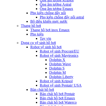
Ống âm tường Kripsol
Ống âm tường Astral
Ống âm tương Emaux
Phụ kiện chống đẩy nổi
Phụ kiện chống đẩy nổi astral
Bộ điều khiển mực nước
Thang hồ bơi
Thang hồ bơi inox Emaux
Phụ kiện
Tay vịn
Dụng cụ vệ sinh hồ bơi
Robot vệ sinh hồ bơi
Robot vệ sinh Procopi/EU
Robot vệ sinh Maytronics
Dolphin X
Dolphin Wave
Dolphin S
Dolphin M
Dolphin Liberty
Robot vệ sinh Kripsol
Robot vệ sinh Pentair/ USA
Bàn chải hồ bơi
Bàn chải hồ bơi Pentair
Bàn chải hồ bơi Emaux
Bàn chải hồ bơi Waterco