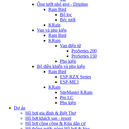
Ống tưới nhỏ giọt - Dripline
Rain Bird
Bộ lọc
Béc tưới
KRain
Van và phụ kiện
Rain Bird
KRain
Van điện từ
ProSeries 200
ProSeries 150
Phụ kiện
Bộ điều khiển và phụ kiện
Rain Bird
ESP-RZX Series
ESP-ME3
KRain
SiteMaster KRain
Pro LC
Phụ kiện
Dự án
Hồ bơi gia đình & Biệt Thự
Hồ bơi khách sạn - resort
Hồ bơi công cộng & Khu dân cư
Hệ thống nước nóng Hồ bơi & Spa