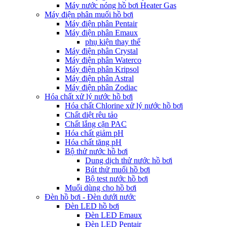
Máy nước nóng hồ bơi Heater Gas
Máy điện phân muối hồ bơi
Máy điện phân Pentair
Máy điện phân Emaux
phụ kiện thay thế
Máy điện phân Crystal
Máy điện phân Waterco
Máy điện phân Kripsol
Máy điện phân Astral
Máy điện phân Zodiac
Hóa chất xử lý nước hồ bơi
Hóa chất Chlorine xử lý nước hồ bơi
Chất diệt rêu tảo
Chất lắng cặn PAC
Hóa chất giảm pH
Hóa chất tăng pH
Bộ thử nước hồ bơi
Dung dịch thử nước hồ bơi
Bút thử muối hồ bơi
Bộ test nước hồ bơi
Muối dùng cho hồ bơi
Đèn hồ bơi - Đèn dưới nước
Đèn LED hồ bơi
Đèn LED Emaux
Đèn LED Pentair