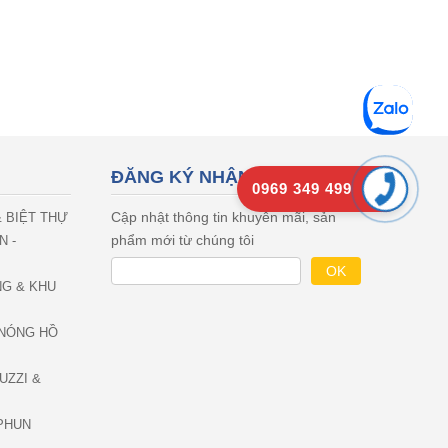
ĐĂNG KÝ NHẬN EMAIL
0969 349 499
Cập nhật thông tin khuyên mãi, sản
& BIỆT THỰ
phẩm mới từ chúng tôi
N -
NG & KHU
NÓNG HỒ
UZZI &
PHUN