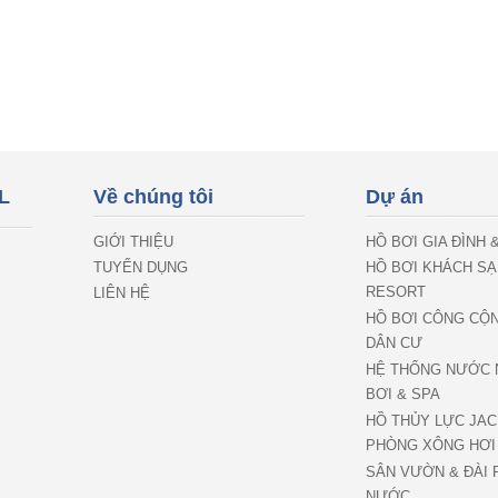
L
Về chúng tôi
Dự án
GIỚI THIỆU
HỒ BƠI GIA ĐÌNH 
TUYỂN DỤNG
HỒ BƠI KHÁCH SẠ
RESORT
LIÊN HỆ
HỒ BƠI CÔNG CỘ
DÂN CƯ
HỆ THỐNG NƯỚC 
BƠI & SPA
HỒ THỦY LỰC JAC
PHÒNG XÔNG HƠI
SÂN VƯỜN & ĐÀI 
NƯỚC