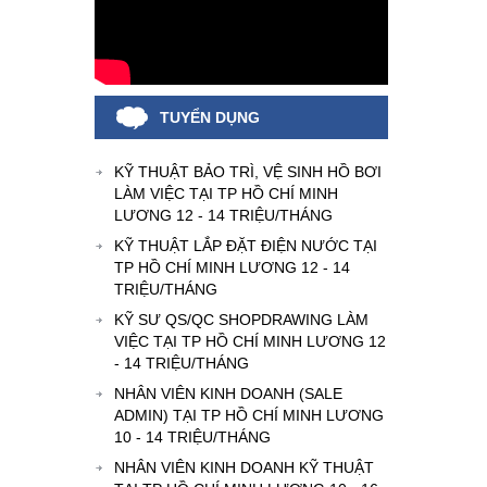
TUYỂN DỤNG
KỸ THUẬT BẢO TRÌ, VỆ SINH HỒ BƠI
LÀM VIỆC TẠI TP HỒ CHÍ MINH
LƯƠNG 12 - 14 TRIỆU/THÁNG
KỸ THUẬT LẮP ĐẶT ĐIỆN NƯỚC TẠI
TP HỒ CHÍ MINH LƯƠNG 12 - 14
TRIỆU/THÁNG
KỸ SƯ QS/QC SHOPDRAWING LÀM
VIỆC TẠI TP HỒ CHÍ MINH LƯƠNG 12
- 14 TRIỆU/THÁNG
NHÂN VIÊN KINH DOANH (SALE
ADMIN) TẠI TP HỒ CHÍ MINH LƯƠNG
10 - 14 TRIỆU/THÁNG
NHÂN VIÊN KINH DOANH KỸ THUẬT