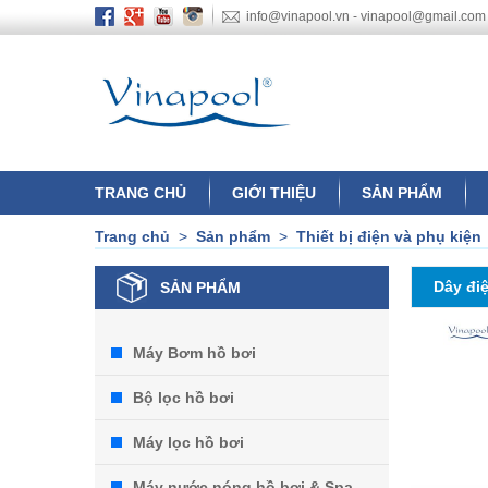
info@vinapool.vn - vinapool@gmail.com
TRANG CHỦ
GIỚI THIỆU
SẢN PHẨM
Trang chủ
>
Sản phẩm
>
Thiết bị điện và phụ kiện
Dây đi
SẢN PHẨM
Máy Bơm hồ bơi
Bộ lọc hồ bơi
Máy lọc hồ bơi
Máy nước nóng hồ bơi & Spa