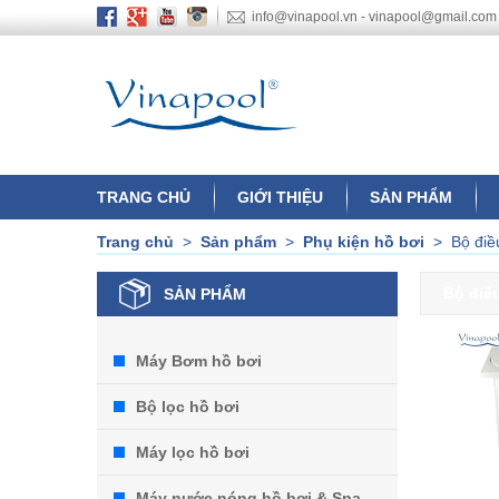
info@vinapool.vn - vinapool@gmail.com
TRANG CHỦ
GIỚI THIỆU
SẢN PHẨM
Trang chủ
>
Sản phẩm
>
Phụ kiện hồ bơi
>
Bộ điề
Bộ điề
SẢN PHẨM
Máy Bơm hồ bơi
Bộ lọc hồ bơi
Máy lọc hồ bơi
Máy nước nóng hồ bơi & Spa