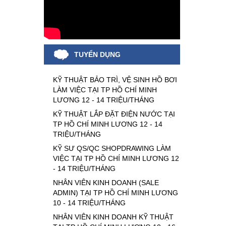
TUYỂN DỤNG
KỸ THUẬT BẢO TRÌ, VỆ SINH HỒ BƠI
LÀM VIỆC TẠI TP HỒ CHÍ MINH
LƯƠNG 12 - 14 TRIỆU/THÁNG
KỸ THUẬT LẮP ĐẶT ĐIỆN NƯỚC TẠI
TP HỒ CHÍ MINH LƯƠNG 12 - 14
TRIỆU/THÁNG
KỸ SƯ QS/QC SHOPDRAWING LÀM
VIỆC TẠI TP HỒ CHÍ MINH LƯƠNG 12
- 14 TRIỆU/THÁNG
NHÂN VIÊN KINH DOANH (SALE
ADMIN) TẠI TP HỒ CHÍ MINH LƯƠNG
10 - 14 TRIỆU/THÁNG
NHÂN VIÊN KINH DOANH KỸ THUẬT