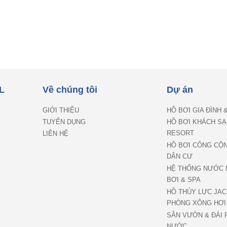
L
Về chúng tôi
Dự án
GIỚI THIỆU
HỒ BƠI GIA ĐÌNH 
TUYỂN DỤNG
HỒ BƠI KHÁCH SẠ
RESORT
LIÊN HỆ
HỒ BƠI CÔNG CỘ
DÂN CƯ
HỆ THỐNG NƯỚC 
BƠI & SPA
HỒ THỦY LỰC JAC
PHÒNG XÔNG HƠI
SÂN VƯỜN & ĐÀI 
NƯỚC