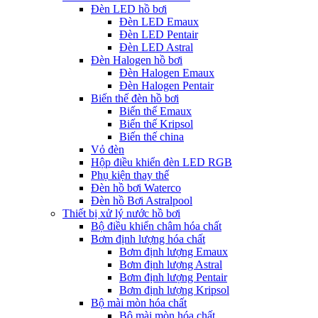
Đèn LED hồ bơi
Đèn LED Emaux
Đèn LED Pentair
Đèn LED Astral
Đèn Halogen hồ bơi
Đèn Halogen Emaux
Đèn Halogen Pentair
Biến thế đèn hồ bơi
Biến thế Emaux
Biến thế Kripsol
Biến thế china
Vỏ đèn
Hộp điều khiển đèn LED RGB
Phụ kiện thay thế
Đèn hồ bơi Waterco
Đèn hồ Bơi Astralpool
Thiết bị xử lý nước hồ bơi
Bộ điều khiển châm hóa chất
Bơm định lượng hóa chất
Bơm định lượng Emaux
Bơm định lượng Astral
Bơm định lượng Pentair
Bơm định lượng Kripsol
Bộ mài mòn hóa chất
Bộ mài mòn hóa chất