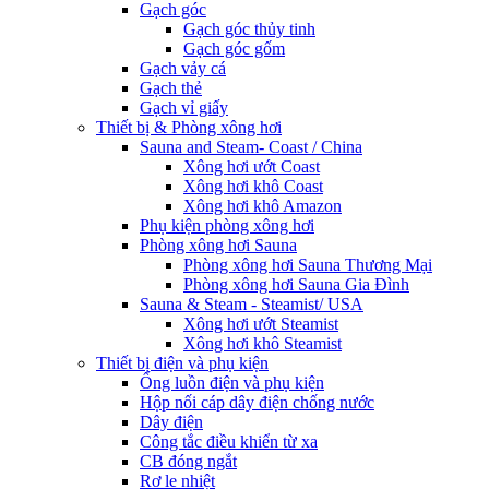
Gạch góc
Gạch góc thủy tinh
Gạch góc gốm
Gạch vảy cá
Gạch thẻ
Gạch vỉ giấy
Thiết bị & Phòng xông hơi
Sauna and Steam- Coast / China
Xông hơi ướt Coast
Xông hơi khô Coast
Xông hơi khô Amazon
Phụ kiện phòng xông hơi
Phòng xông hơi Sauna
Phòng xông hơi Sauna Thương Mại
Phòng xông hơi Sauna Gia Đình
Sauna & Steam - Steamist/ USA
Xông hơi ướt Steamist
Xông hơi khô Steamist
Thiết bị điện và phụ kiện
Ống luồn điện và phụ kiện
Hộp nối cáp dây điện chống nước
Dây điện
Công tắc điều khiển từ xa
CB đóng ngắt
Rơ le nhiệt