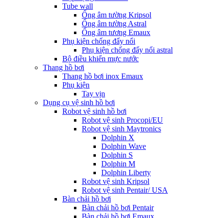
Tube wall
Ống âm tường Kripsol
Ống âm tường Astral
Ống âm tương Emaux
Phụ kiện chống đẩy nổi
Phụ kiện chống đẩy nổi astral
Bộ điều khiển mực nước
Thang hồ bơi
Thang hồ bơi inox Emaux
Phụ kiện
Tay vịn
Dụng cụ vệ sinh hồ bơi
Robot vệ sinh hồ bơi
Robot vệ sinh Procopi/EU
Robot vệ sinh Maytronics
Dolphin X
Dolphin Wave
Dolphin S
Dolphin M
Dolphin Liberty
Robot vệ sinh Kripsol
Robot vệ sinh Pentair/ USA
Bàn chải hồ bơi
Bàn chải hồ bơi Pentair
Bàn chải hồ bơi Emaux