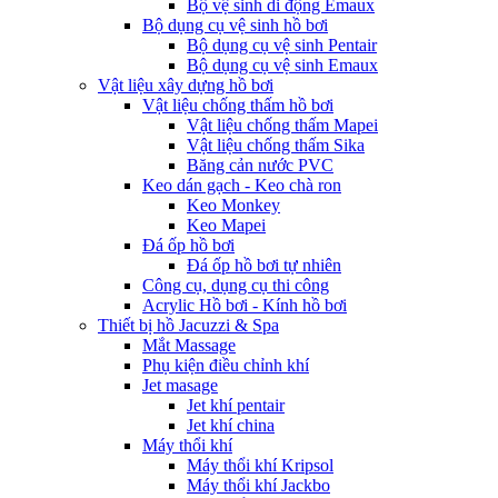
Bộ vệ sinh di động Emaux
Bộ dụng cụ vệ sinh hồ bơi
Bộ dụng cụ vệ sinh Pentair
Bộ dụng cụ vệ sinh Emaux
Vật liệu xây dựng hồ bơi
Vật liệu chống thấm hồ bơi
Vật liệu chống thấm Mapei
Vật liệu chống thấm Sika
Băng cản nước PVC
Keo dán gạch - Keo chà ron
Keo Monkey
Keo Mapei
Đá ốp hồ bơi
Đá ốp hồ bơi tự nhiên
Công cụ, dụng cụ thi công
Acrylic Hồ bơi - Kính hồ bơi
Thiết bị hồ Jacuzzi & Spa
Mắt Massage
Phụ kiện điều chỉnh khí
Jet masage
Jet khí pentair
Jet khí china
Máy thổi khí
Máy thổi khí Kripsol
Máy thổi khí Jackbo