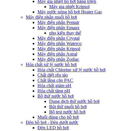
Máy gia nhiệt hồ bơi bằng Điện
Máy gia nhiệt Kripsol
Máy nước nóng hồ bơi Heater Gas
Máy điện phân muối hồ bơi
Máy điện phân Pentair
Máy điện phân Emaux
phụ kiện thay thế
Máy điện phân Crystal
Máy điện phân Waterco
Máy điện phân Kripsol
Máy điện phân Astral
Máy điện phân Zodiac
Hóa chất xử lý nước hồ bơi
Hóa chất Chlorine xử lý nước hồ bơi
Chất diệt rêu tảo
Chất lắng cặn PAC
Hóa chất giảm pH
Hóa chất tăng pH
Bộ thử nước hồ bơi
Dung dịch thử nước hồ bơi
Bút thử muối hồ bơi
Bộ test nước hồ bơi
Muối dùng cho hồ bơi
Đèn hồ bơi - Đèn dưới nước
Đèn LED hồ bơi