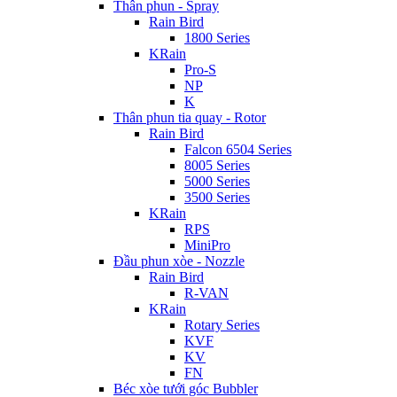
Thân phun - Spray
Rain Bird
1800 Series
KRain
Pro-S
NP
K
Thân phun tia quay - Rotor
Rain Bird
Falcon 6504 Series
8005 Series
5000 Series
3500 Series
KRain
RPS
MiniPro
Đầu phun xòe - Nozzle
Rain Bird
R-VAN
KRain
Rotary Series
KVF
KV
FN
Béc xòe tưới góc Bubbler