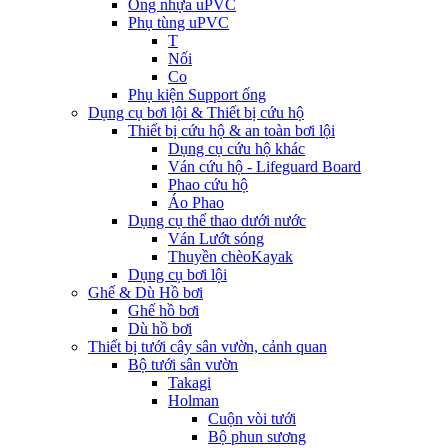
Ống nhựa uPVC
Phụ tùng uPVC
T
Nối
Co
Phụ kiện Support ống
Dụng cụ bơi lội & Thiết bị cứu hộ
Thiết bị cứu hộ & an toàn bơi lội
Dụng cụ cứu hộ khác
Ván cứu hộ - Lifeguard Board
Phao cứu hộ
Áo Phao
Dụng cụ thể thao dưới nước
Ván Lướt sóng
Thuyền chèoKayak
Dụng cụ bơi lội
Ghế & Dù Hồ bơi
Ghế hồ bơi
Dù hồ bơi
Thiết bị tưới cây sân vườn, cảnh quan
Bộ tưới sân vườn
Takagi
Holman
Cuộn vòi tưới
Bộ phun sương