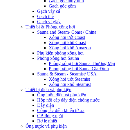
Gạch góc thủy tinh
Gạch góc gốm
Gạch vảy cá
Gạch thẻ
Gạch vỉ giấy
Thiết bị & Phòng xông hơi
Sauna and Steam- Coast / China
Xông hơi ướt Coast
Xông hơi khô Coast
Xông hơi khô Amazon
Phụ kiện phòng xông hơi
Phòng xông hơi Sauna
Phòng xông hơi Sauna Thương Mại
Phòng xông hơi Sauna Gia Đình
Sauna & Steam - Steamist/ USA
Xông hơi ướt Steamist
Xông hơi khô Steamist
Thiết bị điện và phụ kiện
Ống luồn điện và phụ kiện
Hộp nối cáp dây điện chống nước
Dây điện
Công tắc điều khiển từ xa
CB đóng ngắt
Rơ le nhiệt
Ống nước và phụ kiện