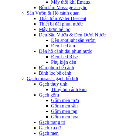
Máy thổi khí Emaux
Bồn tắm Massage acrylic
Sân Vườn & Hồ cảnh quan
Thác tràn Water Descent
Thiết bị đài phun nước
Máy bơm bể lọc
Đèn Sân Vườn & Đèn Dưới Nước
Đèn spotlight sân vườn
Đèn Led âm
Đèn hồ cảnh đài phun nước
Đèn Led Rise
Phụ kiện đèn
Đầu phun bể cảnh
Bình lọc bể cảnh
Gạch mosaic - gạch hồ bơi
Gạch thuỷ tinh
Thuỷ tinh ánh kim
Gạch gốm
Gốm men trơn
Gốm men sần
Gốm men rạn
Gốm men hoa
Gạch trang trí
Gạch xà cừ
Gạch men