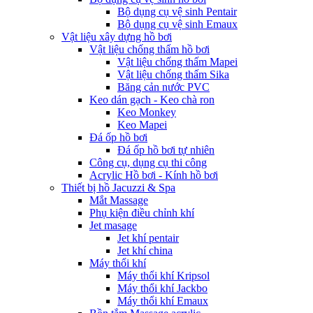
Bộ dụng cụ vệ sinh Pentair
Bộ dụng cụ vệ sinh Emaux
Vật liệu xây dựng hồ bơi
Vật liệu chống thấm hồ bơi
Vật liệu chống thấm Mapei
Vật liệu chống thấm Sika
Băng cản nước PVC
Keo dán gạch - Keo chà ron
Keo Monkey
Keo Mapei
Đá ốp hồ bơi
Đá ốp hồ bơi tự nhiên
Công cụ, dụng cụ thi công
Acrylic Hồ bơi - Kính hồ bơi
Thiết bị hồ Jacuzzi & Spa
Mắt Massage
Phụ kiện điều chỉnh khí
Jet masage
Jet khí pentair
Jet khí china
Máy thổi khí
Máy thổi khí Kripsol
Máy thổi khí Jackbo
Máy thổi khí Emaux