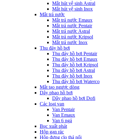
Mắt hút vệ sinh Astral
Mắt hút vệ sinh Inox
Mắt trả nước
Mắt trả nước Emaux
Mắt trả nước Pentair
Mắt trả nước Astral
Mắt trả nước Kripsol
Mắt trả nước Inox
Thu đáy hồ bơi
Thu đáy hồ bơi Pentair
Thu đáy hồ bơi Emaux
Thu đáy hồ bơi Kripsol
Thu đáy hồ bơi Astral
Thu đáy hồ bơi Inox
Thu đáy hồ bơi Waterco
Mắt tạo ngược dòng
Dây phao hồ bơi
Dây phao hồ bơi Dofi
Các loại van
Van Pentair
Van Emaux
Van 6 ngả
Bục xuất phát
Hộp gạn rác
Hộp đựng clo thả nổi