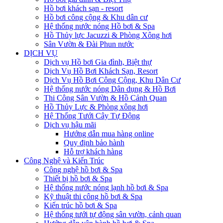
Hồ bơi khách sạn - resort
Hồ bơi công cộng & Khu dân cư
Hệ thống nước nóng Hồ bơi & Spa
Hồ Thủy lực Jacuzzi & Phòng Xông hơi
Sân Vườn & Đài Phun nước
DỊCH VỤ
Dịch vụ Hồ bơi Gia đình, Biệt thự
Dịch Vụ Hồ Bơi Khách Sạn, Resort
Dịch Vụ Hồ Bơi Công Cộng, Khu Dân Cư
Hệ thống nước nóng Dân dụng & Hồ Bơi
Thi Công Sân Vườn & Hồ Cảnh Quan
Hồ Thủy Lực & Phòng xông hơi
Hệ Thống Tưới Cây Tự Động
Dịch vụ hậu mãi
Hướng dẫn mua hàng online
Quy định bảo hành
Hỗ trợ khách hàng
Công Nghệ và Kiến Trúc
Công nghệ hồ bơi & Spa
Thiết bị hồ bơi & Spa
Hệ thống nước nóng lạnh hồ bơi & Spa
Kỹ thuật thi công hồ bơi & Spa
Kiến trúc hồ bơi & Spa
Hệ thống tưới tự động sân vườn, cảnh quan