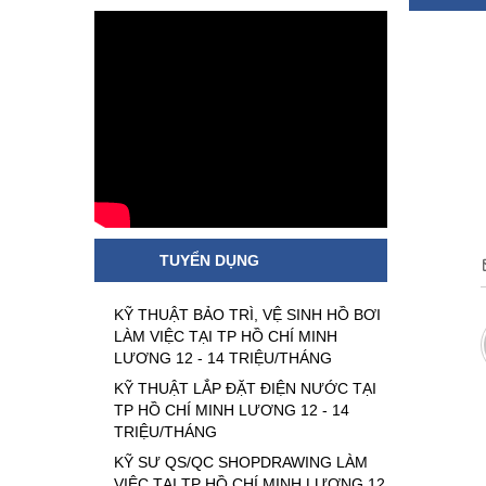
TUYỂN DỤNG
KỸ THUẬT BẢO TRÌ, VỆ SINH HỒ BƠI
LÀM VIỆC TẠI TP HỒ CHÍ MINH
LƯƠNG 12 - 14 TRIỆU/THÁNG
KỸ THUẬT LẮP ĐẶT ĐIỆN NƯỚC TẠI
TP HỒ CHÍ MINH LƯƠNG 12 - 14
TRIỆU/THÁNG
KỸ SƯ QS/QC SHOPDRAWING LÀM
VIỆC TẠI TP HỒ CHÍ MINH LƯƠNG 12