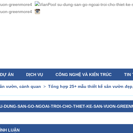
DỰ ÁN
DỊCH VỤ
CÔNG NGHỆ VÀ KIẾN TRÚC
TIN
sân vườn, cảnh quan
>
Tổng hợp 25+ mẫu thiết kế sân vườn đẹp,
U-DUNG-SAN-GO-NGOAI-TROI-CHO-THIET-KE-SAN-VUON-GREE
ÌNH LUẬN