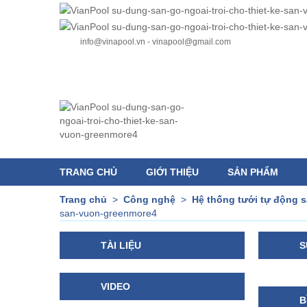
info@vinapool.vn - vinapool@gmail.com
TRANG CHỦ
GIỚI THIỆU
SẢN PHẨM
Trang chủ
>
Công nghệ
>
Hệ thống tưới tự động 
san-vuon-greenmore4
TÀI LIỆU
S
VIDEO
B