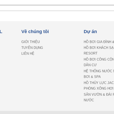
L
Về chúng tôi
Dự án
GIỚI THIỆU
HỒ BƠI GIA ĐÌNH 
TUYỂN DỤNG
HỒ BƠI KHÁCH SẠ
RESORT
LIÊN HỆ
HỒ BƠI CÔNG CỘ
DÂN CƯ
HỆ THỐNG NƯỚC 
BƠI & SPA
HỒ THỦY LỰC JAC
PHÒNG XÔNG HƠI
SÂN VƯỜN & ĐÀI 
NƯỚC