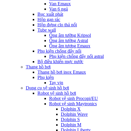
Van Emaux
Van 6 ngả
Bục xuất phát
Hộp gạn rác
Hộp đựng clo thả nổi
Tube wall
Ống âm tường Kripsol
Ống âm tường Astral
Ống âm tương Emaux
Phụ kiện chống đẩy nổi
Phụ kiện chống đẩy nổi astral
Bộ điều khiển mực nước
Thang hồ bơi
Thang hồ bơi inox Emaux
Phụ kiện
Tay vịn
Dụng cụ vệ sinh hồ bơi
Robot vệ sinh hồ bơi
Robot vệ sinh Procopi/EU
Robot vệ sinh Maytronics
Dolphin X
Dolphin Wave
Dolphin S
Dolphin M
Dolphin Liberty