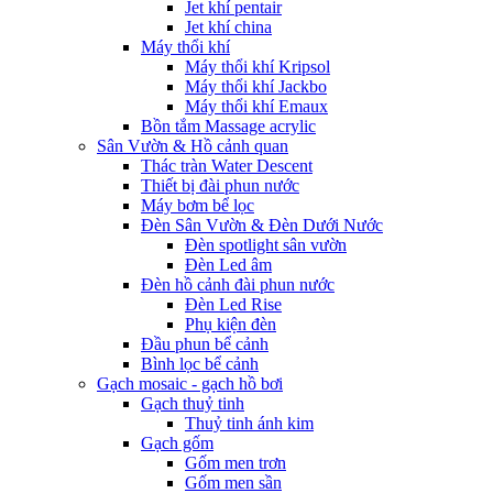
Jet khí pentair
Jet khí china
Máy thổi khí
Máy thổi khí Kripsol
Máy thổi khí Jackbo
Máy thổi khí Emaux
Bồn tắm Massage acrylic
Sân Vườn & Hồ cảnh quan
Thác tràn Water Descent
Thiết bị đài phun nước
Máy bơm bể lọc
Đèn Sân Vườn & Đèn Dưới Nước
Đèn spotlight sân vườn
Đèn Led âm
Đèn hồ cảnh đài phun nước
Đèn Led Rise
Phụ kiện đèn
Đầu phun bể cảnh
Bình lọc bể cảnh
Gạch mosaic - gạch hồ bơi
Gạch thuỷ tinh
Thuỷ tinh ánh kim
Gạch gốm
Gốm men trơn
Gốm men sần