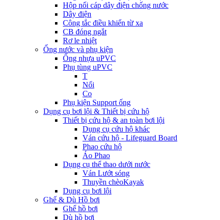
Hộp nối cáp dây điện chống nước
Dây điện
Công tắc điều khiển từ xa
CB đóng ngắt
Rơ le nhiệt
Ống nước và phụ kiện
Ống nhựa uPVC
Phụ tùng uPVC
T
Nối
Co
Phụ kiện Support ống
Dụng cụ bơi lội & Thiết bị cứu hộ
Thiết bị cứu hộ & an toàn bơi lội
Dụng cụ cứu hộ khác
Ván cứu hộ - Lifeguard Board
Phao cứu hộ
Áo Phao
Dụng cụ thể thao dưới nước
Ván Lướt sóng
Thuyền chèoKayak
Dụng cụ bơi lội
Ghế & Dù Hồ bơi
Ghế hồ bơi
Dù hồ bơi