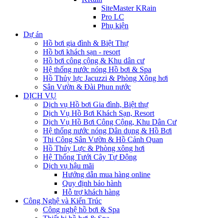
SiteMaster KRain
Pro LC
Phụ kiện
Dự án
Hồ bơi gia đình & Biệt Thự
Hồ bơi khách sạn - resort
Hồ bơi công cộng & Khu dân cư
Hệ thống nước nóng Hồ bơi & Spa
Hồ Thủy lực Jacuzzi & Phòng Xông hơi
Sân Vườn & Đài Phun nước
DỊCH VỤ
Dịch vụ Hồ bơi Gia đình, Biệt thự
Dịch Vụ Hồ Bơi Khách Sạn, Resort
Dịch Vụ Hồ Bơi Công Cộng, Khu Dân Cư
Hệ thống nước nóng Dân dụng & Hồ Bơi
Thi Công Sân Vườn & Hồ Cảnh Quan
Hồ Thủy Lực & Phòng xông hơi
Hệ Thống Tưới Cây Tự Động
Dịch vụ hậu mãi
Hướng dẫn mua hàng online
Quy định bảo hành
Hỗ trợ khách hàng
Công Nghệ và Kiến Trúc
Công nghệ hồ bơi & Spa