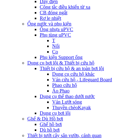
Dây điện
Công tắc điều khiển từ xa
CB đóng ngắt
Rơ le nhiệt
Ống nước và phụ kiện
Ống nhựa uPVC
Phụ tùng uPVC
T
Nối
Co
Phụ kiện Support ống
Dụng cụ bơi lội & Thiết bị cứu hộ
Thiết bị cứu hộ & an toàn bơi lội
Dụng cụ cứu hộ khác
Ván cứu hộ - Lifeguard Board
Phao cứu hộ
Áo Phao
Dụng cụ thể thao dưới nước
Ván Lướt sóng
Thuyền chèoKayak
Dụng cụ bơi lội
Ghế & Dù Hồ bơi
Ghế hồ bơi
Dù hồ bơi
Thiết bị tưới cây sân vườn, cảnh quan