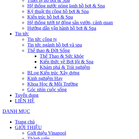
Thiết bị hồ bơi & Spa
Hệ thống nước nóng lạnh hồ bơi & Spa
Kỹ thuật thi công hồ bơi & Spa
Kiến trúc hồ bơi & Spa
Hệ thống tưới tự động sân vườn, cảnh quan
Hướng dẫn vận hành hồ bơi & Spa
Tin tức
Tin tức công ty
Tin tức ngành hồ bơi và spa
Thể thao & Đời Sống
Thể Thao & Sức khỏe
Kiến thức về Bơi lội & Spa
Khám phá & Trải nghiệm
BLog Kiến trúc Xây dựng
Kinh nghiệm Hay
Khoa Học & Môi Trường
Góc nhìn cuộc sống
Tuyển dụng
LIÊN HỆ
DANH MỤC
Trang chủ
GIỚI THIỆU
Giới thiệu Vinapool
Thành viên