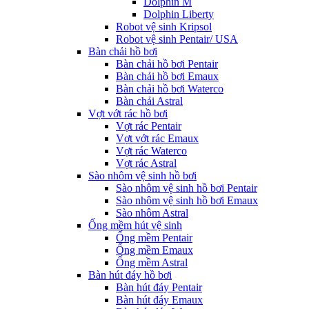
Dolphin M
Dolphin Liberty
Robot vệ sinh Kripsol
Robot vệ sinh Pentair/ USA
Bàn chải hồ bơi
Bàn chải hồ bơi Pentair
Bàn chải hồ bơi Emaux
Bàn chải hồ bơi Waterco
Bàn chải Astral
Vợt vớt rác hồ bơi
Vợt rác Pentair
Vợt vớt rác Emaux
Vợt rác Waterco
Vợt rác Astral
Sào nhôm vệ sinh hồ bơi
Sào nhôm vệ sinh hồ bơi Pentair
Sào nhôm vệ sinh hồ bơi Emaux
Sào nhôm Astral
Ống mềm hút vệ sinh
Ống mềm Pentair
Ống mềm Emaux
Ống mềm Astral
Bàn hút đáy hồ bơi
Bàn hút đáy Pentair
Bàn hút đáy Emaux