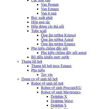
Các loại van
Van Pentair
Van Emaux
Van 6 ngả
Bục xuất phát
Hộp gạn rác
Hộp đựng clo thả nổi
Tube wall
Ống âm tường Kripsol
Ống âm tường Astral
Ống âm tương Emaux
Phụ kiện chống đẩy nổi
Phụ kiện chống đẩy nổi astral
Bộ điều khiển mực nước
Thang hồ bơi
Thang hồ bơi inox Emaux
Phụ kiện
Tay vịn
Dụng cụ vệ sinh hồ bơi
Robot vệ sinh hồ bơi
Robot vệ sinh Procopi/EU
Robot vệ sinh Maytronics
Dolphin X
Dolphin Wave
Dolphin S