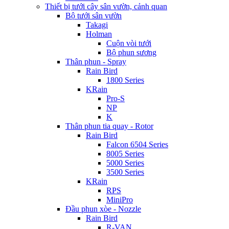
Thiết bị tưới cây sân vườn, cảnh quan
Bộ tưới sân vườn
Takagi
Holman
Cuộn vòi tưới
Bộ phun sương
Thân phun - Spray
Rain Bird
1800 Series
KRain
Pro-S
NP
K
Thân phun tia quay - Rotor
Rain Bird
Falcon 6504 Series
8005 Series
5000 Series
3500 Series
KRain
RPS
MiniPro
Đầu phun xòe - Nozzle
Rain Bird
R-VAN