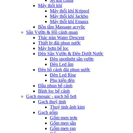
Jet khí china
Máy thổi khí
Máy thổi khí Kripsol
Máy thổi khí Jackbo
Máy thổi khí Emaux
Bồn tắm Massage acrylic
Sân Vườn & Hồ cảnh quan
Thác tràn Water Descent
Thiết bị đài phun nước
Máy bơm bể lọc
Đèn Sân Vườn & Đèn Dưới Nước
Đèn spotlight sân vườn
Đèn Led âm
Đèn hồ cảnh đài phun nước
Đèn Led Rise
Phụ kiện đèn
Đầu phun bể cảnh
Bình lọc bể cảnh
Gạch mosaic - gạch hồ bơi
Gạch thuỷ tinh
Thuỷ tinh ánh kim
Gạch gốm
Gốm men trơn
Gốm men sần
Gốm men rạn