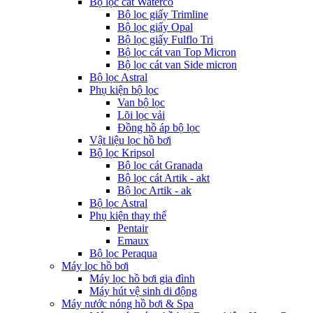
Bộ lọc cát Waterco
Bộ lọc giấy Trimline
Bộ lọc giấy Opal
Bộ lọc giấy Fulflo Tri
Bộ lọc cát van Top Micron
Bộ lọc cát van Side micron
Bộ lọc Astral
Phụ kiện bộ lọc
Van bộ lọc
Lõi lọc vải
Đồng hồ áp bộ lọc
Vật liệu lọc hồ bơi
Bộ lọc Kripsol
Bộ lọc cát Granada
Bộ lọc cát Artik - akt
Bộ lọc Artik - ak
Bộ lọc Astral
Phụ kiện thay thế
Pentair
Emaux
Bộ lọc Peraqua
Máy lọc hồ bơi
Máy lọc hồ bơi gia đình
Máy hút vệ sinh di động
Máy nước nóng hồ bơi & Spa