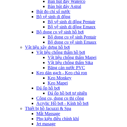
Bàn hút đáy Waterco
Bàn hút đáy Astral
Bút đo chỉ số nước
Bộ vệ sinh di động
Bộ vệ sinh di động Pentair
Bộ vệ sinh di động Emaux
Bộ dụng cụ vệ sinh hồ bơi
Bộ dụng cụ vệ sinh Pentair
Bộ dụng cụ vệ sinh Emaux
Vật liệu xây dựng hồ bơi
Vật liệu chống thấm hồ bơi
Vật liệu chống thấm Mapei
Vật liệu chống thấm Sika
Băng cản nước PVC
Keo dán gạch - Keo chà ron
Keo Monkey
Keo Mapei
Đá ốp hồ bơi
Đá ốp hồ bơi tự nhiên
Công cụ, dụng cụ thi công
Acrylic Hồ bơi - Kính hồ bơi
Thiết bị hồ Jacuzzi & Spa
Mắt Massage
Phụ kiện điều chỉnh khí
Jet masage