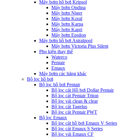
Máy bơm hồ bơi Kripsol
Máy bơm Ondina
Máy bơm Niger
Máy bơm Koral
Máy bơm Karpa
Máy bơm Kapri
Máy bơm Epsilon
Máy bơm hồ bơi Astralpool
Máy bơm Victoria Plus Silent
Phụ kiện thay thế
Waterco
Pentair
Emaux
Máy bơm các hãng khác
Bộ lọc hồ bơi
Bộ lọc hồ bơi Pentair
Bộ lọc cát Hồ bơi Dollar Pentair
Bộ lọc cát Pentair Triton
Bộ lọc vải clean & clear
Bộ lọc cát Tagelus
Bộ lọc cát Pentair PWT
Bộ lọc Emaux
Bộ lọc cát hồ bơi Emaux V Series
Bộ lọc cát Emaux S Series
Bộ lọc vải Emaux CF