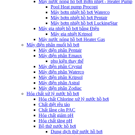
Máy nước nóng hồ bơi Bơm nhiệt - Heater Pump
Pool Heat pump Procopi
Máy bơm nhiệt hồ bơi Waterco
Máy bơm nhiệt hồ bơi Pentair
Máy bơm nhiệt hồ bơi LuckingStar
Máy gia nhiệt hồ bơi bằng Điện
Máy gia nhiệt Kripsol
Máy nước nóng hồ bơi Heater Gas
Máy điện phân muối hồ bơi
Máy điện phân Pentair
Máy điện phân Emaux
phụ kiện thay thế
Máy điện phân Crystal
Máy điện phân Waterco
Máy điện phân Kripsol
Máy điện phân Astral
Máy điện phân Zodiac
Hóa chất xử lý nước hồ bơi
Hóa chất Chlorine xử lý nước hồ bơi
Chất diệt rêu tảo
Chất lắng cặn PAC
Hóa chất giảm pH
Hóa chất tăng pH
Bộ thử nước hồ bơi
Dung dịch thử nước hồ bơi