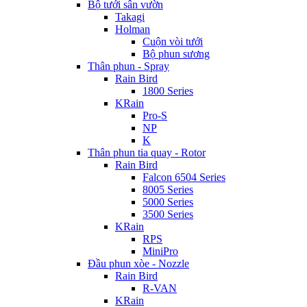
Bộ tưới sân vườn
Takagi
Holman
Cuộn vòi tưới
Bộ phun sương
Thân phun - Spray
Rain Bird
1800 Series
KRain
Pro-S
NP
K
Thân phun tia quay - Rotor
Rain Bird
Falcon 6504 Series
8005 Series
5000 Series
3500 Series
KRain
RPS
MiniPro
Đầu phun xòe - Nozzle
Rain Bird
R-VAN
KRain