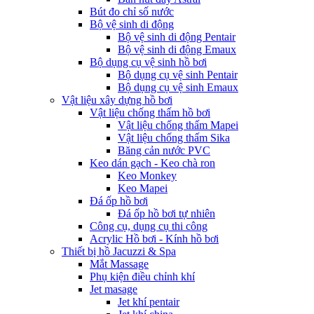
Bút đo chỉ số nước
Bộ vệ sinh di động
Bộ vệ sinh di động Pentair
Bộ vệ sinh di động Emaux
Bộ dụng cụ vệ sinh hồ bơi
Bộ dụng cụ vệ sinh Pentair
Bộ dụng cụ vệ sinh Emaux
Vật liệu xây dựng hồ bơi
Vật liệu chống thấm hồ bơi
Vật liệu chống thấm Mapei
Vật liệu chống thấm Sika
Băng cản nước PVC
Keo dán gạch - Keo chà ron
Keo Monkey
Keo Mapei
Đá ốp hồ bơi
Đá ốp hồ bơi tự nhiên
Công cụ, dụng cụ thi công
Acrylic Hồ bơi - Kính hồ bơi
Thiết bị hồ Jacuzzi & Spa
Mắt Massage
Phụ kiện điều chỉnh khí
Jet masage
Jet khí pentair