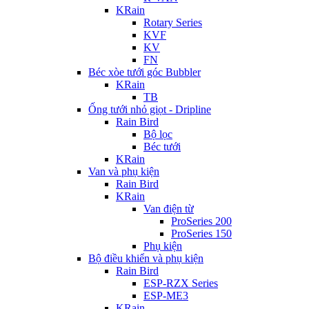
KRain
Rotary Series
KVF
KV
FN
Béc xòe tưới góc Bubbler
KRain
TB
Ống tưới nhỏ giọt - Dripline
Rain Bird
Bộ lọc
Béc tưới
KRain
Van và phụ kiện
Rain Bird
KRain
Van điện từ
ProSeries 200
ProSeries 150
Phụ kiện
Bộ điều khiển và phụ kiện
Rain Bird
ESP-RZX Series
ESP-ME3
KRain