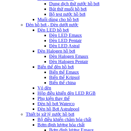
Dung dịch thử nước hồ bơi
Bút thử muối hồ bơi
Bộ test nước hồ bơi
Muối dùng cho hồ bơi
Đèn hồ bơi - Đèn dưới nước
Đèn LED hồ bơi
Đèn LED Emaux
Đèn LED Pentair
Đèn LED Astral
Đèn Halogen hồ bơi
Đèn Halogen Emaux
Đèn Halogen Pentair
Biến thế đèn hồ bơi
Biến thế Emaux
Biến thế Kripsol
Biến thế china
Vỏ đèn
Hộp điều khiển đèn LED RGB
Phụ kiện thay thế
Đèn hồ bơi Waterco
Đèn hồ Bơi Astralpool
Thiết bị xử lý nước hồ bơi
Bộ điều khiển châm hóa chất
Bơm định lượng hóa chất
Bơm định lượng Emaux