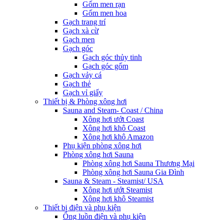
Gốm men rạn
Gốm men hoa
Gạch trang trí
Gạch xà cừ
Gạch men
Gạch góc
Gạch góc thủy tinh
Gạch góc gốm
Gạch vảy cá
Gạch thẻ
Gạch vỉ giấy
Thiết bị & Phòng xông hơi
Sauna and Steam- Coast / China
Xông hơi ướt Coast
Xông hơi khô Coast
Xông hơi khô Amazon
Phụ kiện phòng xông hơi
Phòng xông hơi Sauna
Phòng xông hơi Sauna Thương Mại
Phòng xông hơi Sauna Gia Đình
Sauna & Steam - Steamist/ USA
Xông hơi ướt Steamist
Xông hơi khô Steamist
Thiết bị điện và phụ kiện
Ống luồn điện và phụ kiện