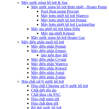
Máy nước nóng hồ bơi & Spa
Máy nước nóng hồ bơi Bơm nhiệt - Heater Pump
Pool Heat pump Procopi
Máy bơm nhiệt hồ bơi Waterco
Máy bơm nhiệt hồ bơi Pentair
Máy bơm nhiệt hồ bơi LuckingStar
Máy gia nhiệt hồ bơi bằng Điện
Máy gia nhiệt Kripsol
Máy nước nóng hồ bơi Heater Gas
Máy điện phân muối hồ bơi
Máy điện phân Pentair
Máy điện phân Emaux
phụ kiện thay thế
Máy điện phân Crystal
Máy điện phân Waterco
Máy điện phân Kripsol
Máy điện phân Astral
Máy điện phân Zodiac
Hóa chất xử lý nước hồ bơi
Hóa chất Chlorine xử lý nước hồ bơi
Chất diệt rêu tảo
Chất lắng cặn PAC
Hóa chất giảm pH
Hóa chất tăng pH
Bộ thử nước hồ bơi