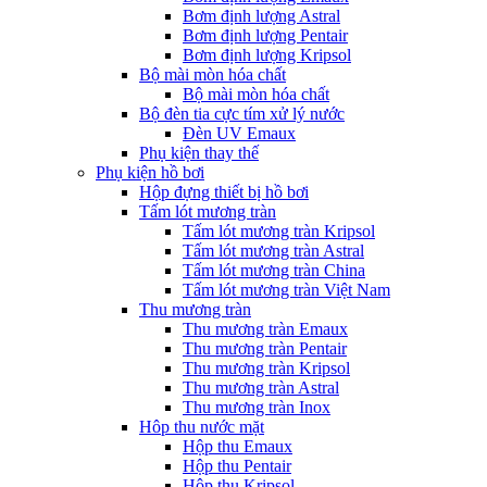
Bơm định lượng Astral
Bơm định lượng Pentair
Bơm định lượng Kripsol
Bộ mài mòn hóa chất
Bộ mài mòn hóa chất
Bộ đèn tia cực tím xử lý nước
Đèn UV Emaux
Phụ kiện thay thế
Phụ kiện hồ bơi
Hộp đựng thiết bị hồ bơi
Tấm lót mương tràn
Tấm lót mương tràn Kripsol
Tấm lót mương tràn Astral
Tấm lót mương tràn China
Tấm lót mương tràn Việt Nam
Thu mương tràn
Thu mương tràn Emaux
Thu mương tràn Pentair
Thu mương tràn Kripsol
Thu mương tràn Astral
Thu mương tràn Inox
Hôp thu nước mặt
Hộp thu Emaux
Hộp thu Pentair
Hộp thu Kripsol