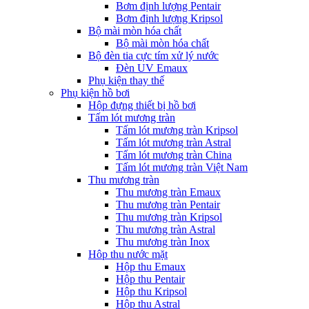
Bơm định lượng Pentair
Bơm định lượng Kripsol
Bộ mài mòn hóa chất
Bộ mài mòn hóa chất
Bộ đèn tia cực tím xử lý nước
Đèn UV Emaux
Phụ kiện thay thế
Phụ kiện hồ bơi
Hộp đựng thiết bị hồ bơi
Tấm lót mương tràn
Tấm lót mương tràn Kripsol
Tấm lót mương tràn Astral
Tấm lót mương tràn China
Tấm lót mương tràn Việt Nam
Thu mương tràn
Thu mương tràn Emaux
Thu mương tràn Pentair
Thu mương tràn Kripsol
Thu mương tràn Astral
Thu mương tràn Inox
Hôp thu nước mặt
Hộp thu Emaux
Hộp thu Pentair
Hộp thu Kripsol
Hộp thu Astral