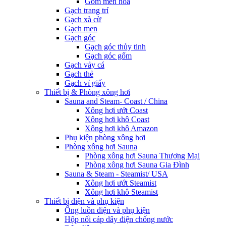
Gốm men hoa
Gạch trang trí
Gạch xà cừ
Gạch men
Gạch góc
Gạch góc thủy tinh
Gạch góc gốm
Gạch vảy cá
Gạch thẻ
Gạch vỉ giấy
Thiết bị & Phòng xông hơi
Sauna and Steam- Coast / China
Xông hơi ướt Coast
Xông hơi khô Coast
Xông hơi khô Amazon
Phụ kiện phòng xông hơi
Phòng xông hơi Sauna
Phòng xông hơi Sauna Thương Mại
Phòng xông hơi Sauna Gia Đình
Sauna & Steam - Steamist/ USA
Xông hơi ướt Steamist
Xông hơi khô Steamist
Thiết bị điện và phụ kiện
Ống luồn điện và phụ kiện
Hộp nối cáp dây điện chống nước