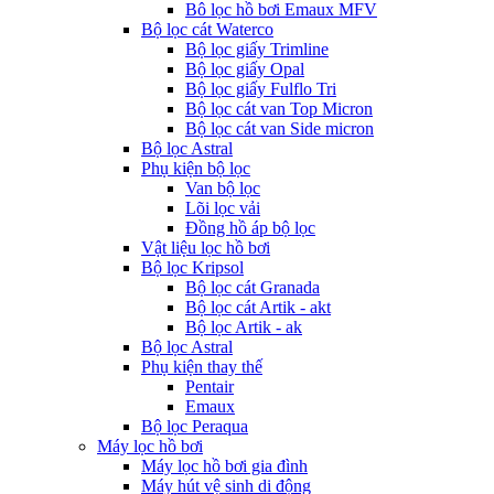
Bô lọc hồ bơi Emaux MFV
Bộ lọc cát Waterco
Bộ lọc giấy Trimline
Bộ lọc giấy Opal
Bộ lọc giấy Fulflo Tri
Bộ lọc cát van Top Micron
Bộ lọc cát van Side micron
Bộ lọc Astral
Phụ kiện bộ lọc
Van bộ lọc
Lõi lọc vải
Đồng hồ áp bộ lọc
Vật liệu lọc hồ bơi
Bộ lọc Kripsol
Bộ lọc cát Granada
Bộ lọc cát Artik - akt
Bộ lọc Artik - ak
Bộ lọc Astral
Phụ kiện thay thế
Pentair
Emaux
Bộ lọc Peraqua
Máy lọc hồ bơi
Máy lọc hồ bơi gia đình
Máy hút vệ sinh di động