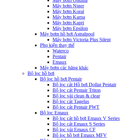
Máy bơm Ondina
Máy bơm Niger
Máy bơm Koral
Máy bơm Karpa
Máy bơm Kapri
Máy bơm Epsilon
Máy bơm hồ bơi Astralpool
Máy bơm Victoria Plus Silent
Phụ kiện thay thế
Waterco
Pentair
Emaux
Máy bơm các hãng khác
Bộ lọc hồ bơi
Bộ lọc hồ bơi Pentair
Bộ lọc cát Hồ bơi Dollar Pentair
Bộ lọc cát Pentair Triton
Bộ lọc vải clean & clear
Bộ lọc cát Tagelus
Bộ lọc cát Pentair PWT
Bộ lọc Emaux
Bộ lọc cát hồ bơi Emaux V Series
Bộ lọc cát Emaux S Series
Bộ lọc vải Emaux CF
Bô lọc hồ bơi Emaux MFV