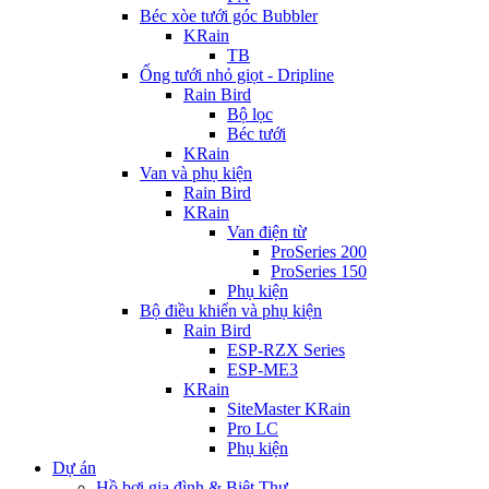
Béc xòe tưới góc Bubbler
KRain
TB
Ống tưới nhỏ giọt - Dripline
Rain Bird
Bộ lọc
Béc tưới
KRain
Van và phụ kiện
Rain Bird
KRain
Van điện từ
ProSeries 200
ProSeries 150
Phụ kiện
Bộ điều khiển và phụ kiện
Rain Bird
ESP-RZX Series
ESP-ME3
KRain
SiteMaster KRain
Pro LC
Phụ kiện
Dự án
Hồ bơi gia đình & Biệt Thự