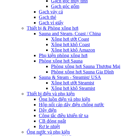
Gạch góc thủy tinh
Gạch góc gốm
Gạch vảy cá
Gạch thẻ
Gạch vỉ giấy
Thiết bị & Phòng xông hơi
Sauna and Steam- Coast / China
Xông hơi ướt Coast
Xông hơi khô Coast
Xông hơi khô Amazon
Phụ kiện phòng xông hơi
Phòng xông hơi Sauna
Phòng xông hơi Sauna Thương Mại
Phòng xông hơi Sauna Gia Đình
Sauna & Steam - Steamist/ USA
Xông hơi ướt Steamist
Xông hơi khô Steamist
Thiết bị điện và phụ kiện
Ống luồn điện và phụ kiện
Hộp nối cáp dây điện chống nước
Dây điện
Công tắc điều khiển từ xa
CB đóng ngắt
Rơ le nhiệt
Ống nước và phụ kiện