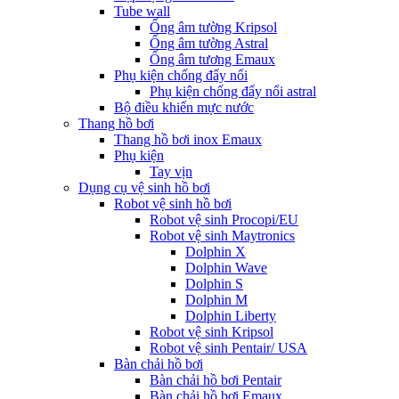
Tube wall
Ống âm tường Kripsol
Ống âm tường Astral
Ống âm tương Emaux
Phụ kiện chống đẩy nổi
Phụ kiện chống đẩy nổi astral
Bộ điều khiển mực nước
Thang hồ bơi
Thang hồ bơi inox Emaux
Phụ kiện
Tay vịn
Dụng cụ vệ sinh hồ bơi
Robot vệ sinh hồ bơi
Robot vệ sinh Procopi/EU
Robot vệ sinh Maytronics
Dolphin X
Dolphin Wave
Dolphin S
Dolphin M
Dolphin Liberty
Robot vệ sinh Kripsol
Robot vệ sinh Pentair/ USA
Bàn chải hồ bơi
Bàn chải hồ bơi Pentair
Bàn chải hồ bơi Emaux