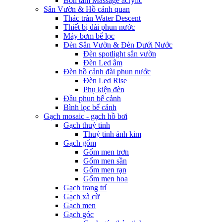
Bồn tắm Massage acrylic
Sân Vườn & Hồ cảnh quan
Thác tràn Water Descent
Thiết bị đài phun nước
Máy bơm bể lọc
Đèn Sân Vườn & Đèn Dưới Nước
Đèn spotlight sân vườn
Đèn Led âm
Đèn hồ cảnh đài phun nước
Đèn Led Rise
Phụ kiện đèn
Đầu phun bể cảnh
Bình lọc bể cảnh
Gạch mosaic - gạch hồ bơi
Gạch thuỷ tinh
Thuỷ tinh ánh kim
Gạch gốm
Gốm men trơn
Gốm men sần
Gốm men rạn
Gốm men hoa
Gạch trang trí
Gạch xà cừ
Gạch men
Gạch góc