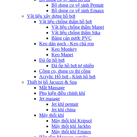
Bộ dụng cụ vệ sinh Pentair
Bộ dụng cụ vệ sinh Emaux
Vật liệu xây dựng hồ bơi
Vật liệu chống thấm hồ bơi
Vật liệu chống thấm Mapei
Vật liệu chống thấm Sika
Băng cản nước PVC
Keo dán gạch - Keo chà ron
Keo Monkey
Keo Mapei
Đá ốp hồ bơi
Đá ốp hồ bơi tự nhiên
Công cụ, dụng cụ thi công
Acrylic Hồ bơi - Kính hồ bơi
Thiết bị hồ Jacuzzi & Spa
Mắt Massage
Phụ kiện điều chỉnh khí
Jet masage
Jet khí pentair
Jet khí china
Máy thổi khí
Máy thổi khí Kripsol
Máy thổi khí Jackbo
Máy thổi khí Emaux