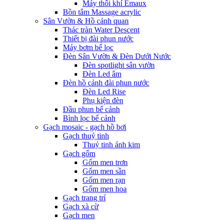
Máy thổi khí Emaux
Bồn tắm Massage acrylic
Sân Vườn & Hồ cảnh quan
Thác tràn Water Descent
Thiết bị đài phun nước
Máy bơm bể lọc
Đèn Sân Vườn & Đèn Dưới Nước
Đèn spotlight sân vườn
Đèn Led âm
Đèn hồ cảnh đài phun nước
Đèn Led Rise
Phụ kiện đèn
Đầu phun bể cảnh
Bình lọc bể cảnh
Gạch mosaic - gạch hồ bơi
Gạch thuỷ tinh
Thuỷ tinh ánh kim
Gạch gốm
Gốm men trơn
Gốm men sần
Gốm men rạn
Gốm men hoa
Gạch trang trí
Gạch xà cừ
Gạch men