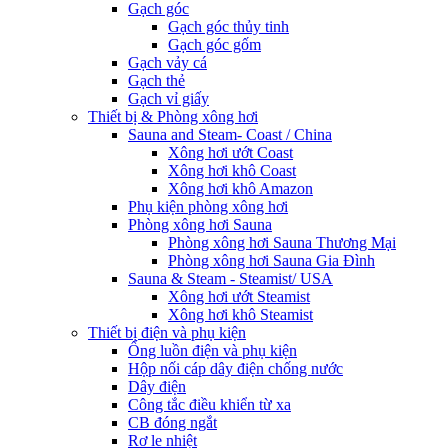
Gạch góc
Gạch góc thủy tinh
Gạch góc gốm
Gạch vảy cá
Gạch thẻ
Gạch vỉ giấy
Thiết bị & Phòng xông hơi
Sauna and Steam- Coast / China
Xông hơi ướt Coast
Xông hơi khô Coast
Xông hơi khô Amazon
Phụ kiện phòng xông hơi
Phòng xông hơi Sauna
Phòng xông hơi Sauna Thương Mại
Phòng xông hơi Sauna Gia Đình
Sauna & Steam - Steamist/ USA
Xông hơi ướt Steamist
Xông hơi khô Steamist
Thiết bị điện và phụ kiện
Ống luồn điện và phụ kiện
Hộp nối cáp dây điện chống nước
Dây điện
Công tắc điều khiển từ xa
CB đóng ngắt
Rơ le nhiệt