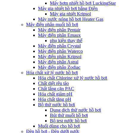
Máy bơm nhiệt hồ bơi LuckingStar
Máy gia nhiệt hồ bơi bằng Điện
Máy gia nhiệt Kripsol
Máy nước nóng hồ bơi Heater Gas
Máy điện phân muối hồ bơi
Máy điện phân Pentair
Máy điện phân Emaux
phụ kiện thay thế
Máy điện phân Crystal
Máy điện phân Waterco
Máy điện phân Kripsol
Máy điện phân Astral
Máy điện phân Zodiac
Hóa chất xử lý nước hồ bơi
Hóa chất Chlorine xử lý nước hồ bơi
Chất diệt rêu tảo
Chất lắng cặn PAC
Hóa chất giảm pH
Hóa chất tăng pH
Bộ thử nước hồ bơi
Dung dịch thử nước hồ bơi
Bút thử muối hồ bơi
Bộ test nước hồ bơi
Muối dùng cho hồ bơi
Đèn hồ bơi - Đèn dưới nước