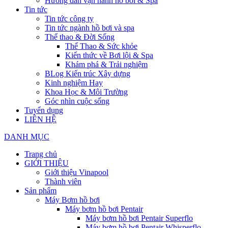
Hướng dẫn vận hành hồ bơi & Spa
Tin tức
Tin tức công ty
Tin tức ngành hồ bơi và spa
Thể thao & Đời Sống
Thể Thao & Sức khỏe
Kiến thức về Bơi lội & Spa
Khám phá & Trải nghiệm
BLog Kiến trúc Xây dựng
Kinh nghiệm Hay
Khoa Học & Môi Trường
Góc nhìn cuộc sống
Tuyển dụng
LIÊN HỆ
DANH MỤC
Trang chủ
GIỚI THIỆU
Giới thiệu Vinapool
Thành viên
Sản phẩm
Máy Bơm hồ bơi
Máy bơm hồ bơi Pentair
Máy bơm hồ bơi Pentair Superflo
Máy bơm hồ bơi Pentair Whisperflo