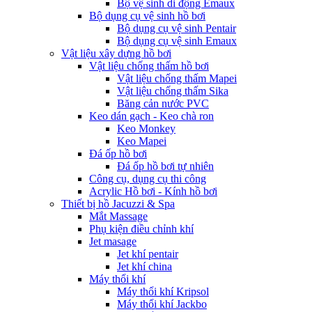
Bộ vệ sinh di động Emaux
Bộ dụng cụ vệ sinh hồ bơi
Bộ dụng cụ vệ sinh Pentair
Bộ dụng cụ vệ sinh Emaux
Vật liệu xây dựng hồ bơi
Vật liệu chống thấm hồ bơi
Vật liệu chống thấm Mapei
Vật liệu chống thấm Sika
Băng cản nước PVC
Keo dán gạch - Keo chà ron
Keo Monkey
Keo Mapei
Đá ốp hồ bơi
Đá ốp hồ bơi tự nhiên
Công cụ, dụng cụ thi công
Acrylic Hồ bơi - Kính hồ bơi
Thiết bị hồ Jacuzzi & Spa
Mắt Massage
Phụ kiện điều chỉnh khí
Jet masage
Jet khí pentair
Jet khí china
Máy thổi khí
Máy thổi khí Kripsol
Máy thổi khí Jackbo