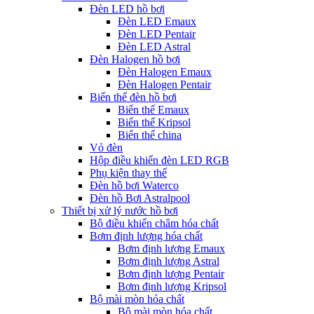
Đèn LED hồ bơi
Đèn LED Emaux
Đèn LED Pentair
Đèn LED Astral
Đèn Halogen hồ bơi
Đèn Halogen Emaux
Đèn Halogen Pentair
Biến thế đèn hồ bơi
Biến thế Emaux
Biến thế Kripsol
Biến thế china
Vỏ đèn
Hộp điều khiển đèn LED RGB
Phụ kiện thay thế
Đèn hồ bơi Waterco
Đèn hồ Bơi Astralpool
Thiết bị xử lý nước hồ bơi
Bộ điều khiển châm hóa chất
Bơm định lượng hóa chất
Bơm định lượng Emaux
Bơm định lượng Astral
Bơm định lượng Pentair
Bơm định lượng Kripsol
Bộ mài mòn hóa chất
Bộ mài mòn hóa chất