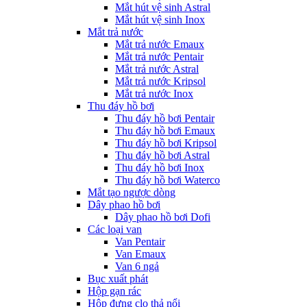
Mắt hút vệ sinh Astral
Mắt hút vệ sinh Inox
Mắt trả nước
Mắt trả nước Emaux
Mắt trả nước Pentair
Mắt trả nước Astral
Mắt trả nước Kripsol
Mắt trả nước Inox
Thu đáy hồ bơi
Thu đáy hồ bơi Pentair
Thu đáy hồ bơi Emaux
Thu đáy hồ bơi Kripsol
Thu đáy hồ bơi Astral
Thu đáy hồ bơi Inox
Thu đáy hồ bơi Waterco
Mắt tạo ngược dòng
Dây phao hồ bơi
Dây phao hồ bơi Dofi
Các loại van
Van Pentair
Van Emaux
Van 6 ngả
Bục xuất phát
Hộp gạn rác
Hộp đựng clo thả nổi