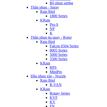
Bộ phun sương
Thân phun - Spray
Rain Bird
1800 Series
KRain
Pro-S
NP
K
Thân phun tia quay - Rotor
Rain Bird
Falcon 6504 Series
8005 Series
5000 Series
3500 Series
KRain
RPS
MiniPro
Đầu phun xòe - Nozzle
Rain Bird
R-VAN
KRain
Rotary Series
KVF
KV
FN