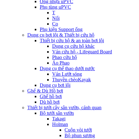
Ống nhựa uPVC
Phụ tùng uPVC
T
Nối
Co
Phụ kiện Support ống
Dụng cụ bơi lội & Thiết bị cứu hộ
Thiết bị cứu hộ & an toàn bơi lội
Dụng cụ cứu hộ khác
Ván cứu hộ - Lifeguard Board
Phao cứu hộ
Áo Phao
Dụng cụ thể thao dưới nước
Ván Lướt sóng
Thuyền chèoKayak
Dụng cụ bơi lội
Ghế & Dù Hồ bơi
Ghế hồ bơi
Dù hồ bơi
Thiết bị tưới cây sân vườn, cảnh quan
Bộ tưới sân vườn
Takagi
Holman
Cuộn vòi tưới
Bộ phun sương