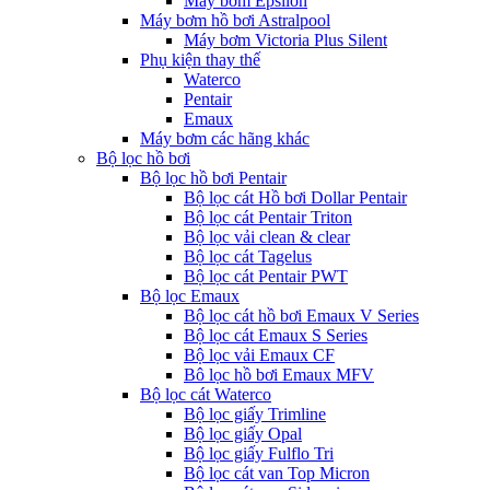
Máy bơm Epsilon
Máy bơm hồ bơi Astralpool
Máy bơm Victoria Plus Silent
Phụ kiện thay thế
Waterco
Pentair
Emaux
Máy bơm các hãng khác
Bộ lọc hồ bơi
Bộ lọc hồ bơi Pentair
Bộ lọc cát Hồ bơi Dollar Pentair
Bộ lọc cát Pentair Triton
Bộ lọc vải clean & clear
Bộ lọc cát Tagelus
Bộ lọc cát Pentair PWT
Bộ lọc Emaux
Bộ lọc cát hồ bơi Emaux V Series
Bộ lọc cát Emaux S Series
Bộ lọc vải Emaux CF
Bô lọc hồ bơi Emaux MFV
Bộ lọc cát Waterco
Bộ lọc giấy Trimline
Bộ lọc giấy Opal
Bộ lọc giấy Fulflo Tri
Bộ lọc cát van Top Micron