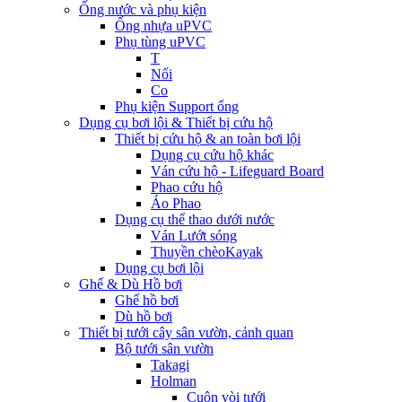
Ống nước và phụ kiện
Ống nhựa uPVC
Phụ tùng uPVC
T
Nối
Co
Phụ kiện Support ống
Dụng cụ bơi lội & Thiết bị cứu hộ
Thiết bị cứu hộ & an toàn bơi lội
Dụng cụ cứu hộ khác
Ván cứu hộ - Lifeguard Board
Phao cứu hộ
Áo Phao
Dụng cụ thể thao dưới nước
Ván Lướt sóng
Thuyền chèoKayak
Dụng cụ bơi lội
Ghế & Dù Hồ bơi
Ghế hồ bơi
Dù hồ bơi
Thiết bị tưới cây sân vườn, cảnh quan
Bộ tưới sân vườn
Takagi
Holman
Cuộn vòi tưới