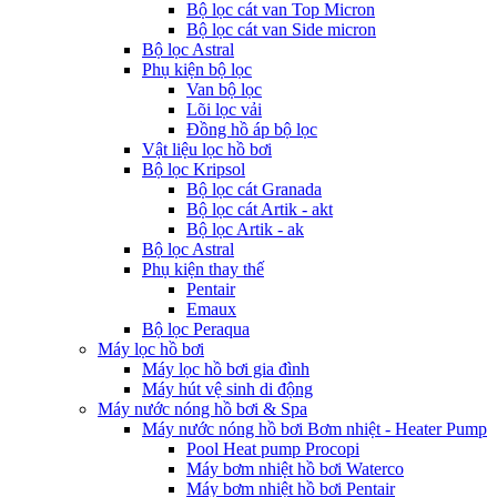
Bộ lọc cát van Top Micron
Bộ lọc cát van Side micron
Bộ lọc Astral
Phụ kiện bộ lọc
Van bộ lọc
Lõi lọc vải
Đồng hồ áp bộ lọc
Vật liệu lọc hồ bơi
Bộ lọc Kripsol
Bộ lọc cát Granada
Bộ lọc cát Artik - akt
Bộ lọc Artik - ak
Bộ lọc Astral
Phụ kiện thay thế
Pentair
Emaux
Bộ lọc Peraqua
Máy lọc hồ bơi
Máy lọc hồ bơi gia đình
Máy hút vệ sinh di động
Máy nước nóng hồ bơi & Spa
Máy nước nóng hồ bơi Bơm nhiệt - Heater Pump
Pool Heat pump Procopi
Máy bơm nhiệt hồ bơi Waterco
Máy bơm nhiệt hồ bơi Pentair