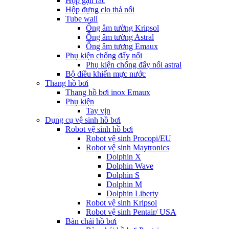
Hộp gạn rác
Hộp đựng clo thả nổi
Tube wall
Ống âm tường Kripsol
Ống âm tường Astral
Ống âm tương Emaux
Phụ kiện chống đẩy nổi
Phụ kiện chống đẩy nổi astral
Bộ điều khiển mực nước
Thang hồ bơi
Thang hồ bơi inox Emaux
Phụ kiện
Tay vịn
Dụng cụ vệ sinh hồ bơi
Robot vệ sinh hồ bơi
Robot vệ sinh Procopi/EU
Robot vệ sinh Maytronics
Dolphin X
Dolphin Wave
Dolphin S
Dolphin M
Dolphin Liberty
Robot vệ sinh Kripsol
Robot vệ sinh Pentair/ USA
Bàn chải hồ bơi