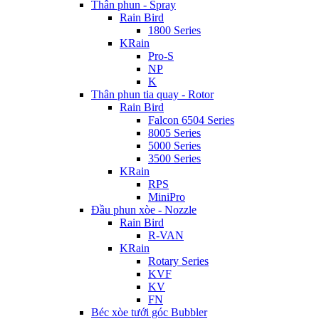
Thân phun - Spray
Rain Bird
1800 Series
KRain
Pro-S
NP
K
Thân phun tia quay - Rotor
Rain Bird
Falcon 6504 Series
8005 Series
5000 Series
3500 Series
KRain
RPS
MiniPro
Đầu phun xòe - Nozzle
Rain Bird
R-VAN
KRain
Rotary Series
KVF
KV
FN
Béc xòe tưới góc Bubbler