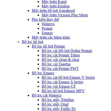
Máy bơm Kapri
Máy bơm Epsilon
Máy bơm hồ bơi Astralpool
Máy bơm Victoria Plus Silent
Phụ kiện thay thế
Waterco
Pentair
Emaux
Máy bơm các hãng khác
Bộ lọc hồ bơi
Bộ lọc hồ bơi Pentair
Bộ lọc cát Hồ bơi Dollar Pentair
Bộ lọc cát Pentair Triton
Bộ lọc vải clean & clear
Bộ lọc cát Tagelus
Bộ lọc cát Pentair PWT
Bộ lọc Emaux
Bộ lọc cát hồ bơi Emaux V Series
Bộ lọc cát Emaux S Series
Bộ lọc vải Emaux CF
Bô lọc hồ bơi Emaux MFV
Bộ lọc cát Waterco
Bộ lọc giấy Trimline
Bộ lọc giấy Opal
Bộ lọc giấy Fulflo Tri