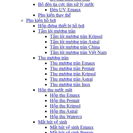
Bộ đèn tia cực tím xử lý nước
Đèn UV Emaux
Phụ kiện thay thế
Phụ kiện hồ bơi
Hộp đựng thiết bị hồ bơi
Tấm lót mương tràn
Tấm lót mương tràn Kripsol
Tấm lót mương tràn Astral
Tấm lót mương tràn China
Tấm lót mương tràn Việt Nam
Thu mương tràn
Thu mương tràn Emaux
Thu mương tràn Pentair
Thu mương tràn Kripsol
Thu mương tràn Astral
Thu mương tràn Inox
Hôp thu nước mặt
Hộp thu Emaux
Hộp thu Pentair
Hộp thu Kripsol
Hộp thu Astral
Hộp thu Waterco
Mắt hút vệ sinh
Mắt hút vệ sinh Emaux
Mắt hút vệ sinh Pentair