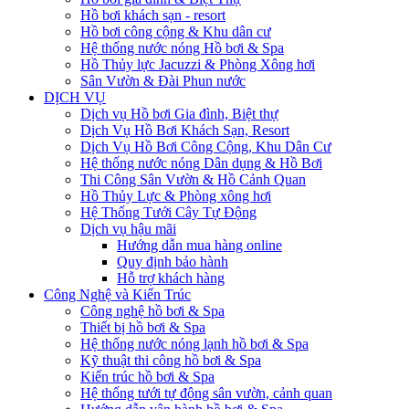
Hồ bơi khách sạn - resort
Hồ bơi công cộng & Khu dân cư
Hệ thống nước nóng Hồ bơi & Spa
Hồ Thủy lực Jacuzzi & Phòng Xông hơi
Sân Vườn & Đài Phun nước
DỊCH VỤ
Dịch vụ Hồ bơi Gia đình, Biệt thự
Dịch Vụ Hồ Bơi Khách Sạn, Resort
Dịch Vụ Hồ Bơi Công Cộng, Khu Dân Cư
Hệ thống nước nóng Dân dụng & Hồ Bơi
Thi Công Sân Vườn & Hồ Cảnh Quan
Hồ Thủy Lực & Phòng xông hơi
Hệ Thống Tưới Cây Tự Động
Dịch vụ hậu mãi
Hướng dẫn mua hàng online
Quy định bảo hành
Hỗ trợ khách hàng
Công Nghệ và Kiến Trúc
Công nghệ hồ bơi & Spa
Thiết bị hồ bơi & Spa
Hệ thống nước nóng lạnh hồ bơi & Spa
Kỹ thuật thi công hồ bơi & Spa
Kiến trúc hồ bơi & Spa
Hệ thống tưới tự động sân vườn, cảnh quan