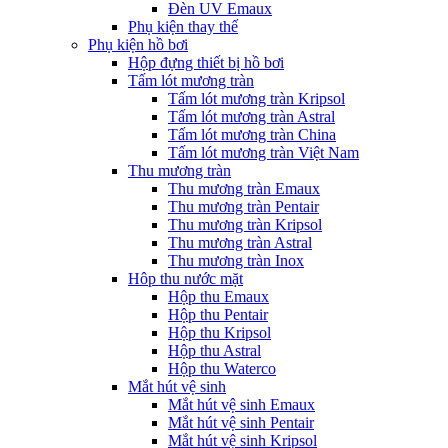
Đèn UV Emaux
Phụ kiện thay thế
Phụ kiện hồ bơi
Hộp đựng thiết bị hồ bơi
Tấm lót mương tràn
Tấm lót mương tràn Kripsol
Tấm lót mương tràn Astral
Tấm lót mương tràn China
Tấm lót mương tràn Việt Nam
Thu mương tràn
Thu mương tràn Emaux
Thu mương tràn Pentair
Thu mương tràn Kripsol
Thu mương tràn Astral
Thu mương tràn Inox
Hôp thu nước mặt
Hộp thu Emaux
Hộp thu Pentair
Hộp thu Kripsol
Hộp thu Astral
Hộp thu Waterco
Mắt hút vệ sinh
Mắt hút vệ sinh Emaux
Mắt hút vệ sinh Pentair
Mắt hút vệ sinh Kripsol