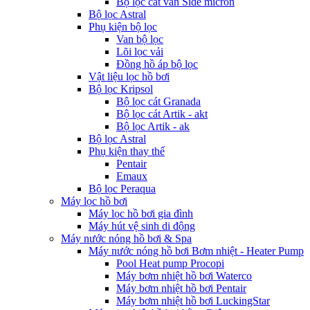
Bộ lọc cát van Side micron
Bộ lọc Astral
Phụ kiện bộ lọc
Van bộ lọc
Lõi lọc vải
Đồng hồ áp bộ lọc
Vật liệu lọc hồ bơi
Bộ lọc Kripsol
Bộ lọc cát Granada
Bộ lọc cát Artik - akt
Bộ lọc Artik - ak
Bộ lọc Astral
Phụ kiện thay thế
Pentair
Emaux
Bộ lọc Peraqua
Máy lọc hồ bơi
Máy lọc hồ bơi gia đình
Máy hút vệ sinh di động
Máy nước nóng hồ bơi & Spa
Máy nước nóng hồ bơi Bơm nhiệt - Heater Pump
Pool Heat pump Procopi
Máy bơm nhiệt hồ bơi Waterco
Máy bơm nhiệt hồ bơi Pentair
Máy bơm nhiệt hồ bơi LuckingStar