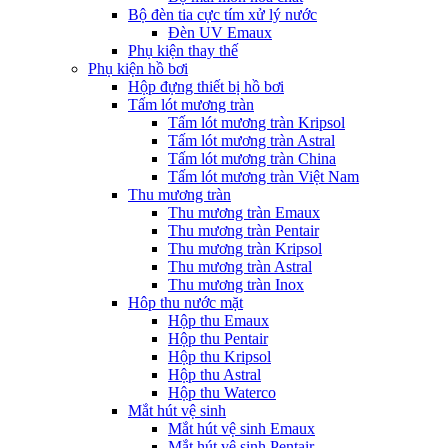
Bộ đèn tia cực tím xử lý nước
Đèn UV Emaux
Phụ kiện thay thế
Phụ kiện hồ bơi
Hộp đựng thiết bị hồ bơi
Tấm lót mương tràn
Tấm lót mương tràn Kripsol
Tấm lót mương tràn Astral
Tấm lót mương tràn China
Tấm lót mương tràn Việt Nam
Thu mương tràn
Thu mương tràn Emaux
Thu mương tràn Pentair
Thu mương tràn Kripsol
Thu mương tràn Astral
Thu mương tràn Inox
Hôp thu nước mặt
Hộp thu Emaux
Hộp thu Pentair
Hộp thu Kripsol
Hộp thu Astral
Hộp thu Waterco
Mắt hút vệ sinh
Mắt hút vệ sinh Emaux
Mắt hút vệ sinh Pentair