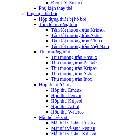
Đèn UV Emaux
Phụ kiện thay thế
Phụ kiện hồ bơi
Hộp đựng thiết bị hồ bơi
Tấm lót mương tràn
Tấm lót mương tràn Kripsol
Tấm lót mương tràn Astral
Tấm lót mương tràn China
Tấm lót mương tràn Việt Nam
Thu mương tràn
Thu mương tràn Emaux
Thu mương tràn Pentair
Thu mương tràn Kripsol
Thu mương tràn Astral
Thu mương tràn Inox
Hôp thu nước mặt
Hộp thu Emaux
Hộp thu Pentair
Hộp thu Kripsol
Hộp thu Astral
Hộp thu Waterco
Mắt hút vệ sinh
Mắt hút vệ sinh Emaux
Mắt hút vệ sinh Pentair
Mắt hút vệ sinh Kripsol