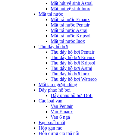
Mắt hút vệ sinh Astral
Mắt hút vệ sinh Inox
Mắt trả nước
Mắt trả nước Emaux
Mắt trả nước Pentair
Mắt trả nước Astral
Mắt trả nước Kripsol
Mắt trả nước Inox
Thu đáy hồ bơi
Thu đáy hồ bơi Pentair
Thu đáy hồ bơi Emaux
Thu đáy hồ bơi Kripsol
Thu đáy hồ bơi Astral
Thu đáy hồ bơi Inox
Thu đáy hồ bơi Waterco
Mắt tạo ngược dòng
Dây phao hồ bơi
Dây phao hồ bơi Dofi
Các loại van
Van Pentair
Van Emaux
Van 6 ngả
Bục xuất phát
Hộp gạn rác
Hộp đựng clo thả nổi