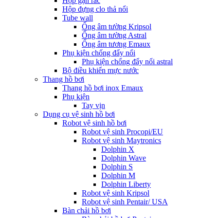
Hộp gạn rác
Hộp đựng clo thả nổi
Tube wall
Ống âm tường Kripsol
Ống âm tường Astral
Ống âm tương Emaux
Phụ kiện chống đẩy nổi
Phụ kiện chống đẩy nổi astral
Bộ điều khiển mực nước
Thang hồ bơi
Thang hồ bơi inox Emaux
Phụ kiện
Tay vịn
Dụng cụ vệ sinh hồ bơi
Robot vệ sinh hồ bơi
Robot vệ sinh Procopi/EU
Robot vệ sinh Maytronics
Dolphin X
Dolphin Wave
Dolphin S
Dolphin M
Dolphin Liberty
Robot vệ sinh Kripsol
Robot vệ sinh Pentair/ USA
Bàn chải hồ bơi