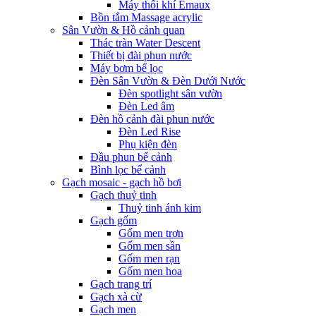
Máy thổi khí Emaux
Bồn tắm Massage acrylic
Sân Vườn & Hồ cảnh quan
Thác tràn Water Descent
Thiết bị đài phun nước
Máy bơm bể lọc
Đèn Sân Vườn & Đèn Dưới Nước
Đèn spotlight sân vườn
Đèn Led âm
Đèn hồ cảnh đài phun nước
Đèn Led Rise
Phụ kiện đèn
Đầu phun bể cảnh
Bình lọc bể cảnh
Gạch mosaic - gạch hồ bơi
Gạch thuỷ tinh
Thuỷ tinh ánh kim
Gạch gốm
Gốm men trơn
Gốm men sần
Gốm men rạn
Gốm men hoa
Gạch trang trí
Gạch xà cừ
Gạch men