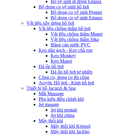
Bộ vệ sinh di động Emaux
Bộ dụng cụ vệ sinh hồ bơi
Bộ dụng cụ vệ sinh Pentair
Bộ dụng cụ vệ sinh Emaux
Vật liệu xây dựng hồ bơi
Vật liệu chống thấm hồ bơi
Vật liệu chống thấm Mapei
Vật liệu chống thấm Sika
Băng cản nước PVC
Keo dán gạch - Keo chà ron
Keo Monkey
Keo Mapei
Đá ốp hồ bơi
Đá ốp hồ bơi tự nhiên
Công cụ, dụng cụ thi công
Acrylic Hồ bơi - Kính hồ bơi
Thiết bị hồ Jacuzzi & Spa
Mắt Massage
Phụ kiện điều chỉnh khí
Jet masage
Jet khí pentair
Jet khí china
Máy thổi khí
Máy thổi khí Kripsol
Máy thổi khí Jackbo