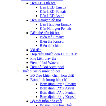
Đèn LED hồ bơi
Đèn LED Emaux
Đèn LED Pentair
Đèn LED Astral
Đèn Halogen hồ bơi
Đèn Halogen Emaux
Đèn Halogen Pentair
Biến thế đèn hồ bơi
Biến thế Emaux
Biến thế Kripsol
Biến thế china
Vỏ đèn
Hộp điều khiển đèn LED RGB
Phụ kiện thay thế
Đèn hồ bơi Waterco
Đèn hồ Bơi Astralpool
Thiết bị xử lý nước hồ bơi
Bộ điều khiển châm hóa chất
Bơm định lượng hóa chất
Bơm định lượng Emaux
Bơm định lượng Astral
Bơm định lượng Pentair
Bơm định lượng Kripsol
Bộ mài mòn hóa chất
Bộ mài mòn hóa chất