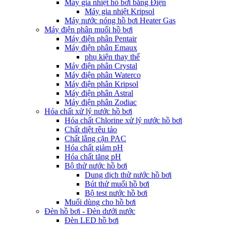
Máy gia nhiệt hồ bơi bằng Điện
Máy gia nhiệt Kripsol
Máy nước nóng hồ bơi Heater Gas
Máy điện phân muối hồ bơi
Máy điện phân Pentair
Máy điện phân Emaux
phụ kiện thay thế
Máy điện phân Crystal
Máy điện phân Waterco
Máy điện phân Kripsol
Máy điện phân Astral
Máy điện phân Zodiac
Hóa chất xử lý nước hồ bơi
Hóa chất Chlorine xử lý nước hồ bơi
Chất diệt rêu tảo
Chất lắng cặn PAC
Hóa chất giảm pH
Hóa chất tăng pH
Bộ thử nước hồ bơi
Dung dịch thử nước hồ bơi
Bút thử muối hồ bơi
Bộ test nước hồ bơi
Muối dùng cho hồ bơi
Đèn hồ bơi - Đèn dưới nước
Đèn LED hồ bơi