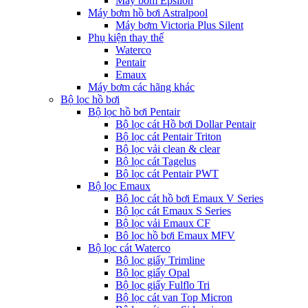
Máy bơm Epsilon
Máy bơm hồ bơi Astralpool
Máy bơm Victoria Plus Silent
Phụ kiện thay thế
Waterco
Pentair
Emaux
Máy bơm các hãng khác
Bộ lọc hồ bơi
Bộ lọc hồ bơi Pentair
Bộ lọc cát Hồ bơi Dollar Pentair
Bộ lọc cát Pentair Triton
Bộ lọc vải clean & clear
Bộ lọc cát Tagelus
Bộ lọc cát Pentair PWT
Bộ lọc Emaux
Bộ lọc cát hồ bơi Emaux V Series
Bộ lọc cát Emaux S Series
Bộ lọc vải Emaux CF
Bô lọc hồ bơi Emaux MFV
Bộ lọc cát Waterco
Bộ lọc giấy Trimline
Bộ lọc giấy Opal
Bộ lọc giấy Fulflo Tri
Bộ lọc cát van Top Micron