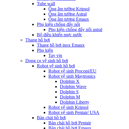
Tube wall
Ống âm tường Kripsol
Ống âm tường Astral
Ống âm tương Emaux
Phụ kiện chống đẩy nổi
Phụ kiện chống đẩy nổi astral
Bộ điều khiển mực nước
Thang hồ bơi
Thang hồ bơi inox Emaux
Phụ kiện
Tay vịn
Dụng cụ vệ sinh hồ bơi
Robot vệ sinh hồ bơi
Robot vệ sinh Procopi/EU
Robot vệ sinh Maytronics
Dolphin X
Dolphin Wave
Dolphin S
Dolphin M
Dolphin Liberty
Robot vệ sinh Kripsol
Robot vệ sinh Pentair/ USA
Bàn chải hồ bơi
Bàn chải hồ bơi Pentair
Bàn chải hồ bơi Emaux