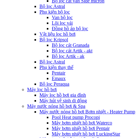
Bộ lọc cát van Side micron
Bộ lọc Astral
Phụ kiện bộ lọc
Van bộ lọc
Lõi lọc vải
Đồng hồ áp bộ lọc
Vật liệu lọc hồ bơi
Bộ lọc Kripsol
Bộ lọc cát Granada
Bộ lọc cát Artik - akt
Bộ lọc Artik - ak
Bộ lọc Astral
Phụ kiện thay thế
Pentair
Emaux
Bộ lọc Peraqua
Máy lọc hồ bơi
Máy lọc hồ bơi gia đình
Máy hút vệ sinh di động
Máy nước nóng hồ bơi & Spa
Máy nước nóng hồ bơi Bơm nhiệt - Heater Pump
Pool Heat pump Procopi
Máy bơm nhiệt hồ bơi Waterco
Máy bơm nhiệt hồ bơi Pentair
Máy bơm nhiệt hồ bơi LuckingStar