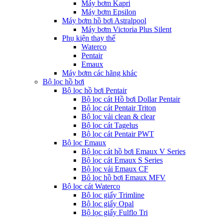
Máy bơm Kapri
Máy bơm Epsilon
Máy bơm hồ bơi Astralpool
Máy bơm Victoria Plus Silent
Phụ kiện thay thế
Waterco
Pentair
Emaux
Máy bơm các hãng khác
Bộ lọc hồ bơi
Bộ lọc hồ bơi Pentair
Bộ lọc cát Hồ bơi Dollar Pentair
Bộ lọc cát Pentair Triton
Bộ lọc vải clean & clear
Bộ lọc cát Tagelus
Bộ lọc cát Pentair PWT
Bộ lọc Emaux
Bộ lọc cát hồ bơi Emaux V Series
Bộ lọc cát Emaux S Series
Bộ lọc vải Emaux CF
Bô lọc hồ bơi Emaux MFV
Bộ lọc cát Waterco
Bộ lọc giấy Trimline
Bộ lọc giấy Opal
Bộ lọc giấy Fulflo Tri