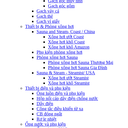
Gạch góc thủy tinh
Gạch góc gốm
Gạch vảy cá
Gạch thẻ
Gạch vỉ giấy
Thiết bị & Phòng xông hơi
Sauna and Steam- Coast / China
Xông hơi ướt Coast
Xông hơi khô Coast
Xông hơi khô Amazon
Phụ kiện phòng xông hơi
Phòng xông hơi Sauna
Phòng xông hơi Sauna Thương Mại
Phòng xông hơi Sauna Gia Đình
Sauna & Steam - Steamist/ USA
Xông hơi ướt Steamist
Xông hơi khô Steamist
Thiết bị điện và phụ kiện
Ống luồn điện và phụ kiện
Hộp nối cáp dây điện chống nước
Dây điện
Công tắc điều khiển từ xa
CB đóng ngắt
Rơ le nhiệt
Ống nước và phụ kiện