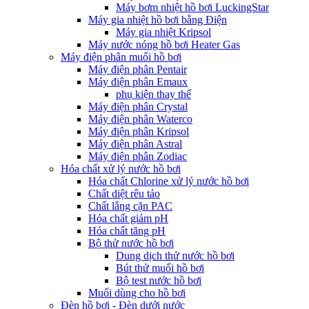
Máy bơm nhiệt hồ bơi LuckingStar
Máy gia nhiệt hồ bơi bằng Điện
Máy gia nhiệt Kripsol
Máy nước nóng hồ bơi Heater Gas
Máy điện phân muối hồ bơi
Máy điện phân Pentair
Máy điện phân Emaux
phụ kiện thay thế
Máy điện phân Crystal
Máy điện phân Waterco
Máy điện phân Kripsol
Máy điện phân Astral
Máy điện phân Zodiac
Hóa chất xử lý nước hồ bơi
Hóa chất Chlorine xử lý nước hồ bơi
Chất diệt rêu tảo
Chất lắng cặn PAC
Hóa chất giảm pH
Hóa chất tăng pH
Bộ thử nước hồ bơi
Dung dịch thử nước hồ bơi
Bút thử muối hồ bơi
Bộ test nước hồ bơi
Muối dùng cho hồ bơi
Đèn hồ bơi - Đèn dưới nước