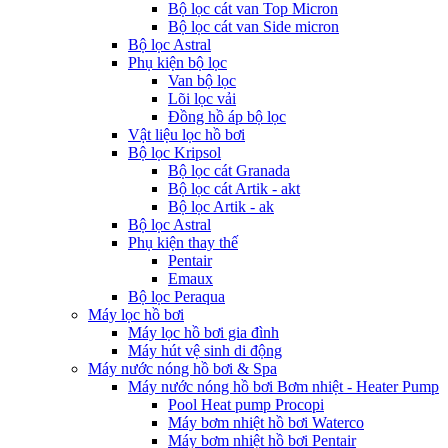
Bộ lọc cát van Top Micron
Bộ lọc cát van Side micron
Bộ lọc Astral
Phụ kiện bộ lọc
Van bộ lọc
Lõi lọc vải
Đồng hồ áp bộ lọc
Vật liệu lọc hồ bơi
Bộ lọc Kripsol
Bộ lọc cát Granada
Bộ lọc cát Artik - akt
Bộ lọc Artik - ak
Bộ lọc Astral
Phụ kiện thay thế
Pentair
Emaux
Bộ lọc Peraqua
Máy lọc hồ bơi
Máy lọc hồ bơi gia đình
Máy hút vệ sinh di động
Máy nước nóng hồ bơi & Spa
Máy nước nóng hồ bơi Bơm nhiệt - Heater Pump
Pool Heat pump Procopi
Máy bơm nhiệt hồ bơi Waterco
Máy bơm nhiệt hồ bơi Pentair