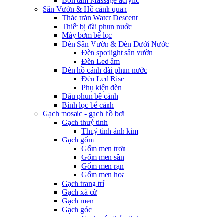
Bồn tắm Massage acrylic
Sân Vườn & Hồ cảnh quan
Thác tràn Water Descent
Thiết bị đài phun nước
Máy bơm bể lọc
Đèn Sân Vườn & Đèn Dưới Nước
Đèn spotlight sân vườn
Đèn Led âm
Đèn hồ cảnh đài phun nước
Đèn Led Rise
Phụ kiện đèn
Đầu phun bể cảnh
Bình lọc bể cảnh
Gạch mosaic - gạch hồ bơi
Gạch thuỷ tinh
Thuỷ tinh ánh kim
Gạch gốm
Gốm men trơn
Gốm men sần
Gốm men rạn
Gốm men hoa
Gạch trang trí
Gạch xà cừ
Gạch men
Gạch góc