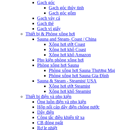
Gạch góc
Gạch góc thủy tinh
Gạch góc gốm
Gạch vảy cá
Gạch thẻ
Gạch vỉ giấy
Thiết bị & Phòng xông hơi
Sauna and Steam- Coast / China
Xông hơi ướt Coast
Xông hơi khô Coast
Xông hơi khô Amazon
Phụ kiện phòng xông hơi
Phòng xông hơi Sauna
Phòng xông hơi Sauna Thương Mại
Phòng xông hơi Sauna Gia Đình
Sauna & Steam - Steamist/ USA
Xông hơi ướt Steamist
Xông hơi khô Steamist
Thiết bị điện và phụ kiện
Ống luồn điện và phụ kiện
Hộp nối cáp dây điện chống nước
Dây điện
Công tắc điều khiển từ xa
CB đóng ngắt
Rơ le nhiệt