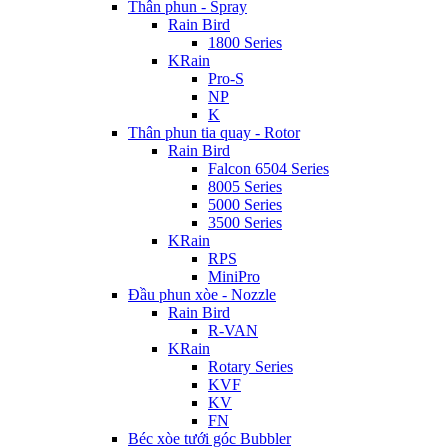
Thân phun - Spray
Rain Bird
1800 Series
KRain
Pro-S
NP
K
Thân phun tia quay - Rotor
Rain Bird
Falcon 6504 Series
8005 Series
5000 Series
3500 Series
KRain
RPS
MiniPro
Đầu phun xòe - Nozzle
Rain Bird
R-VAN
KRain
Rotary Series
KVF
KV
FN
Béc xòe tưới góc Bubbler