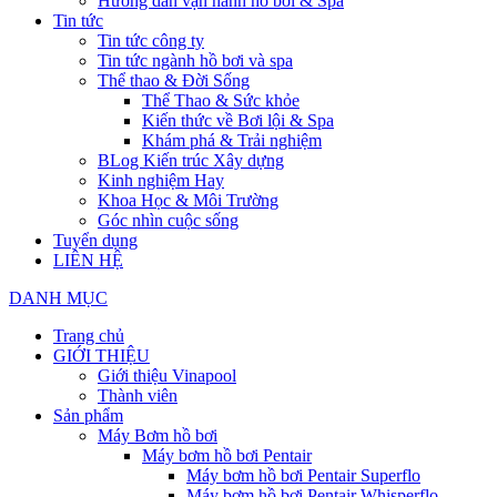
Hướng dẫn vận hành hồ bơi & Spa
Tin tức
Tin tức công ty
Tin tức ngành hồ bơi và spa
Thể thao & Đời Sống
Thể Thao & Sức khỏe
Kiến thức về Bơi lội & Spa
Khám phá & Trải nghiệm
BLog Kiến trúc Xây dựng
Kinh nghiệm Hay
Khoa Học & Môi Trường
Góc nhìn cuộc sống
Tuyển dụng
LIÊN HỆ
DANH MỤC
Trang chủ
GIỚI THIỆU
Giới thiệu Vinapool
Thành viên
Sản phẩm
Máy Bơm hồ bơi
Máy bơm hồ bơi Pentair
Máy bơm hồ bơi Pentair Superflo
Máy bơm hồ bơi Pentair Whisperflo