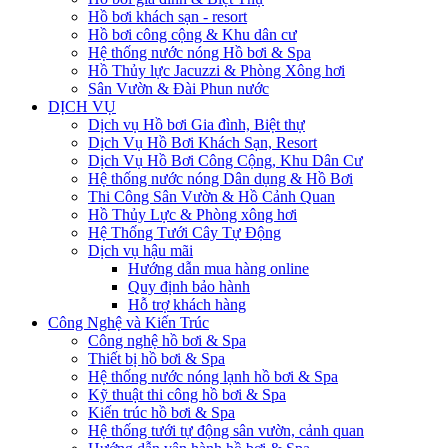
Hồ bơi khách sạn - resort
Hồ bơi công cộng & Khu dân cư
Hệ thống nước nóng Hồ bơi & Spa
Hồ Thủy lực Jacuzzi & Phòng Xông hơi
Sân Vườn & Đài Phun nước
DỊCH VỤ
Dịch vụ Hồ bơi Gia đình, Biệt thự
Dịch Vụ Hồ Bơi Khách Sạn, Resort
Dịch Vụ Hồ Bơi Công Cộng, Khu Dân Cư
Hệ thống nước nóng Dân dụng & Hồ Bơi
Thi Công Sân Vườn & Hồ Cảnh Quan
Hồ Thủy Lực & Phòng xông hơi
Hệ Thống Tưới Cây Tự Động
Dịch vụ hậu mãi
Hướng dẫn mua hàng online
Quy định bảo hành
Hỗ trợ khách hàng
Công Nghệ và Kiến Trúc
Công nghệ hồ bơi & Spa
Thiết bị hồ bơi & Spa
Hệ thống nước nóng lạnh hồ bơi & Spa
Kỹ thuật thi công hồ bơi & Spa
Kiến trúc hồ bơi & Spa
Hệ thống tưới tự động sân vườn, cảnh quan