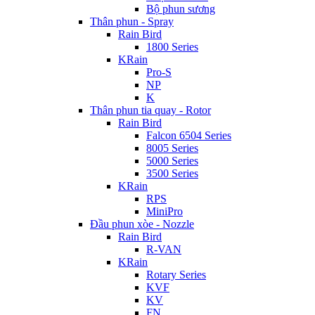
Bộ phun sương
Thân phun - Spray
Rain Bird
1800 Series
KRain
Pro-S
NP
K
Thân phun tia quay - Rotor
Rain Bird
Falcon 6504 Series
8005 Series
5000 Series
3500 Series
KRain
RPS
MiniPro
Đầu phun xòe - Nozzle
Rain Bird
R-VAN
KRain
Rotary Series
KVF
KV
FN