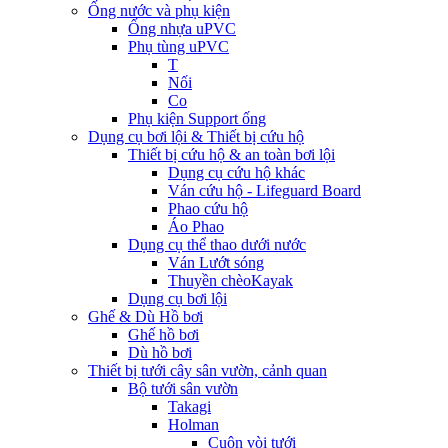
Ống nước và phụ kiện
Ống nhựa uPVC
Phụ tùng uPVC
T
Nối
Co
Phụ kiện Support ống
Dụng cụ bơi lội & Thiết bị cứu hộ
Thiết bị cứu hộ & an toàn bơi lội
Dụng cụ cứu hộ khác
Ván cứu hộ - Lifeguard Board
Phao cứu hộ
Áo Phao
Dụng cụ thể thao dưới nước
Ván Lướt sóng
Thuyền chèoKayak
Dụng cụ bơi lội
Ghế & Dù Hồ bơi
Ghế hồ bơi
Dù hồ bơi
Thiết bị tưới cây sân vườn, cảnh quan
Bộ tưới sân vườn
Takagi
Holman
Cuộn vòi tưới