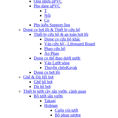
Ống nhựa uPVC
Phụ tùng uPVC
T
Nối
Co
Phụ kiện Support ống
Dụng cụ bơi lội & Thiết bị cứu hộ
Thiết bị cứu hộ & an toàn bơi lội
Dụng cụ cứu hộ khác
Ván cứu hộ - Lifeguard Board
Phao cứu hộ
Áo Phao
Dụng cụ thể thao dưới nước
Ván Lướt sóng
Thuyền chèoKayak
Dụng cụ bơi lội
Ghế & Dù Hồ bơi
Ghế hồ bơi
Dù hồ bơi
Thiết bị tưới cây sân vườn, cảnh quan
Bộ tưới sân vườn
Takagi
Holman
Cuộn vòi tưới
Bộ phun sương