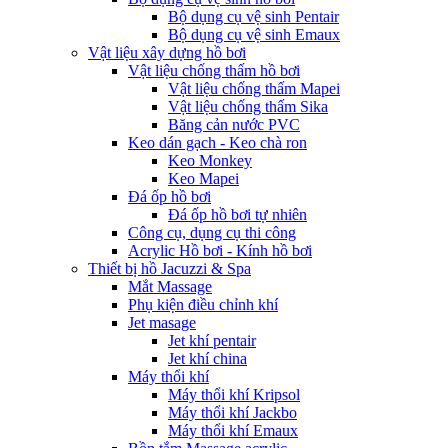
Bộ dụng cụ vệ sinh Pentair
Bộ dụng cụ vệ sinh Emaux
Vật liệu xây dựng hồ bơi
Vật liệu chống thấm hồ bơi
Vật liệu chống thấm Mapei
Vật liệu chống thấm Sika
Băng cản nước PVC
Keo dán gạch - Keo chà ron
Keo Monkey
Keo Mapei
Đá ốp hồ bơi
Đá ốp hồ bơi tự nhiên
Công cụ, dụng cụ thi công
Acrylic Hồ bơi - Kính hồ bơi
Thiết bị hồ Jacuzzi & Spa
Mắt Massage
Phụ kiện điều chỉnh khí
Jet masage
Jet khí pentair
Jet khí china
Máy thổi khí
Máy thổi khí Kripsol
Máy thổi khí Jackbo
Máy thổi khí Emaux