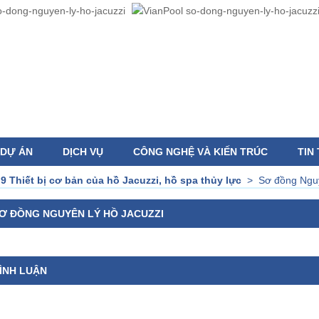
DỰ ÁN
DỊCH VỤ
CÔNG NGHỆ VÀ KIẾN TRÚC
TIN
>
9 Thiết bị cơ bản của hồ Jacuzzi, hồ spa thủy lực
>
Sơ đồng Nguy
Ơ ĐỒNG NGUYÊN LÝ HỒ JACUZZI
ÌNH LUẬN