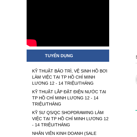
TUYỂN DỤNG
KỸ THUẬT BẢO TRÌ, VỆ SINH HỒ BƠI
LÀM VIỆC TẠI TP HỒ CHÍ MINH
LƯƠNG 12 - 14 TRIỆU/THÁNG
KỸ THUẬT LẮP ĐẶT ĐIỆN NƯỚC TẠI
TP HỒ CHÍ MINH LƯƠNG 12 - 14
TRIỆU/THÁNG
KỸ SƯ QS/QC SHOPDRAWING LÀM
VIỆC TẠI TP HỒ CHÍ MINH LƯƠNG 12
- 14 TRIỆU/THÁNG
NHÂN VIÊN KINH DOANH (SALE