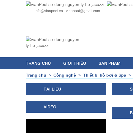
info@vinapool.vn - vinapool@gmail.com
TRANG CHỦ
GIỚI THIỆU
SẢN PHẨM
Trang chủ
>
Công nghệ
>
Thiết bị hồ bơi & Spa
TÀI LIỆU
S
VIDEO
B