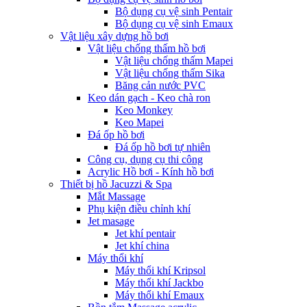
Bộ dụng cụ vệ sinh Pentair
Bộ dụng cụ vệ sinh Emaux
Vật liệu xây dựng hồ bơi
Vật liệu chống thấm hồ bơi
Vật liệu chống thấm Mapei
Vật liệu chống thấm Sika
Băng cản nước PVC
Keo dán gạch - Keo chà ron
Keo Monkey
Keo Mapei
Đá ốp hồ bơi
Đá ốp hồ bơi tự nhiên
Công cụ, dụng cụ thi công
Acrylic Hồ bơi - Kính hồ bơi
Thiết bị hồ Jacuzzi & Spa
Mắt Massage
Phụ kiện điều chỉnh khí
Jet masage
Jet khí pentair
Jet khí china
Máy thổi khí
Máy thổi khí Kripsol
Máy thổi khí Jackbo
Máy thổi khí Emaux