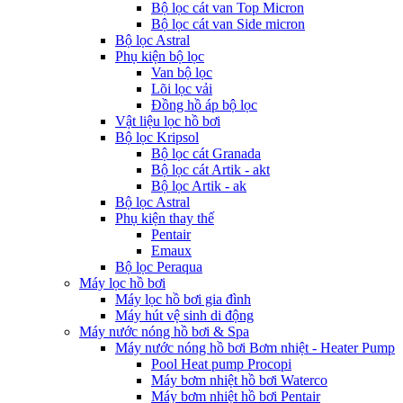
Bộ lọc cát van Top Micron
Bộ lọc cát van Side micron
Bộ lọc Astral
Phụ kiện bộ lọc
Van bộ lọc
Lõi lọc vải
Đồng hồ áp bộ lọc
Vật liệu lọc hồ bơi
Bộ lọc Kripsol
Bộ lọc cát Granada
Bộ lọc cát Artik - akt
Bộ lọc Artik - ak
Bộ lọc Astral
Phụ kiện thay thế
Pentair
Emaux
Bộ lọc Peraqua
Máy lọc hồ bơi
Máy lọc hồ bơi gia đình
Máy hút vệ sinh di động
Máy nước nóng hồ bơi & Spa
Máy nước nóng hồ bơi Bơm nhiệt - Heater Pump
Pool Heat pump Procopi
Máy bơm nhiệt hồ bơi Waterco
Máy bơm nhiệt hồ bơi Pentair