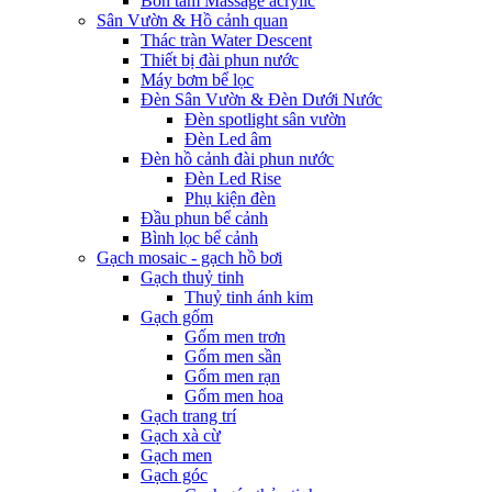
Bồn tắm Massage acrylic
Sân Vườn & Hồ cảnh quan
Thác tràn Water Descent
Thiết bị đài phun nước
Máy bơm bể lọc
Đèn Sân Vườn & Đèn Dưới Nước
Đèn spotlight sân vườn
Đèn Led âm
Đèn hồ cảnh đài phun nước
Đèn Led Rise
Phụ kiện đèn
Đầu phun bể cảnh
Bình lọc bể cảnh
Gạch mosaic - gạch hồ bơi
Gạch thuỷ tinh
Thuỷ tinh ánh kim
Gạch gốm
Gốm men trơn
Gốm men sần
Gốm men rạn
Gốm men hoa
Gạch trang trí
Gạch xà cừ
Gạch men
Gạch góc