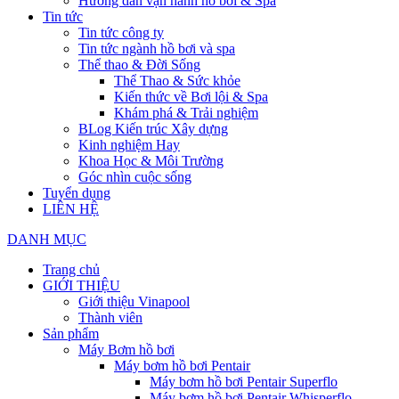
Hướng dẫn vận hành hồ bơi & Spa
Tin tức
Tin tức công ty
Tin tức ngành hồ bơi và spa
Thể thao & Đời Sống
Thể Thao & Sức khỏe
Kiến thức về Bơi lội & Spa
Khám phá & Trải nghiệm
BLog Kiến trúc Xây dựng
Kinh nghiệm Hay
Khoa Học & Môi Trường
Góc nhìn cuộc sống
Tuyển dụng
LIÊN HỆ
DANH MỤC
Trang chủ
GIỚI THIỆU
Giới thiệu Vinapool
Thành viên
Sản phẩm
Máy Bơm hồ bơi
Máy bơm hồ bơi Pentair
Máy bơm hồ bơi Pentair Superflo
Máy bơm hồ bơi Pentair Whisperflo