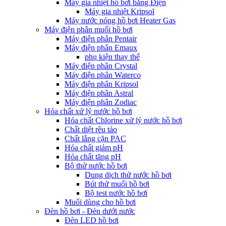
Máy gia nhiệt hồ bơi bằng Điện
Máy gia nhiệt Kripsol
Máy nước nóng hồ bơi Heater Gas
Máy điện phân muối hồ bơi
Máy điện phân Pentair
Máy điện phân Emaux
phụ kiện thay thế
Máy điện phân Crystal
Máy điện phân Waterco
Máy điện phân Kripsol
Máy điện phân Astral
Máy điện phân Zodiac
Hóa chất xử lý nước hồ bơi
Hóa chất Chlorine xử lý nước hồ bơi
Chất diệt rêu tảo
Chất lắng cặn PAC
Hóa chất giảm pH
Hóa chất tăng pH
Bộ thử nước hồ bơi
Dung dịch thử nước hồ bơi
Bút thử muối hồ bơi
Bộ test nước hồ bơi
Muối dùng cho hồ bơi
Đèn hồ bơi - Đèn dưới nước
Đèn LED hồ bơi