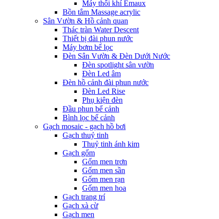
Máy thổi khí Emaux
Bồn tắm Massage acrylic
Sân Vườn & Hồ cảnh quan
Thác tràn Water Descent
Thiết bị đài phun nước
Máy bơm bể lọc
Đèn Sân Vườn & Đèn Dưới Nước
Đèn spotlight sân vườn
Đèn Led âm
Đèn hồ cảnh đài phun nước
Đèn Led Rise
Phụ kiện đèn
Đầu phun bể cảnh
Bình lọc bể cảnh
Gạch mosaic - gạch hồ bơi
Gạch thuỷ tinh
Thuỷ tinh ánh kim
Gạch gốm
Gốm men trơn
Gốm men sần
Gốm men rạn
Gốm men hoa
Gạch trang trí
Gạch xà cừ
Gạch men