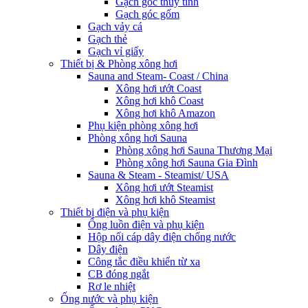
Gạch góc thủy tinh
Gạch góc gốm
Gạch vảy cá
Gạch thẻ
Gạch vỉ giấy
Thiết bị & Phòng xông hơi
Sauna and Steam- Coast / China
Xông hơi ướt Coast
Xông hơi khô Coast
Xông hơi khô Amazon
Phụ kiện phòng xông hơi
Phòng xông hơi Sauna
Phòng xông hơi Sauna Thương Mại
Phòng xông hơi Sauna Gia Đình
Sauna & Steam - Steamist/ USA
Xông hơi ướt Steamist
Xông hơi khô Steamist
Thiết bị điện và phụ kiện
Ống luồn điện và phụ kiện
Hộp nối cáp dây điện chống nước
Dây điện
Công tắc điều khiển từ xa
CB đóng ngắt
Rơ le nhiệt
Ống nước và phụ kiện