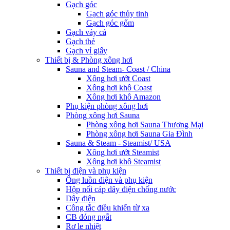
Gạch góc
Gạch góc thủy tinh
Gạch góc gốm
Gạch vảy cá
Gạch thẻ
Gạch vỉ giấy
Thiết bị & Phòng xông hơi
Sauna and Steam- Coast / China
Xông hơi ướt Coast
Xông hơi khô Coast
Xông hơi khô Amazon
Phụ kiện phòng xông hơi
Phòng xông hơi Sauna
Phòng xông hơi Sauna Thương Mại
Phòng xông hơi Sauna Gia Đình
Sauna & Steam - Steamist/ USA
Xông hơi ướt Steamist
Xông hơi khô Steamist
Thiết bị điện và phụ kiện
Ống luồn điện và phụ kiện
Hộp nối cáp dây điện chống nước
Dây điện
Công tắc điều khiển từ xa
CB đóng ngắt
Rơ le nhiệt