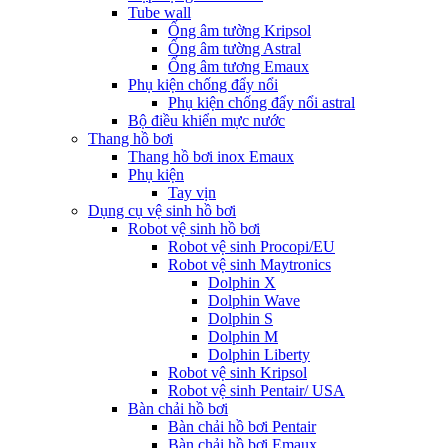
Tube wall
Ống âm tường Kripsol
Ống âm tường Astral
Ống âm tương Emaux
Phụ kiện chống đẩy nổi
Phụ kiện chống đẩy nổi astral
Bộ điều khiển mực nước
Thang hồ bơi
Thang hồ bơi inox Emaux
Phụ kiện
Tay vịn
Dụng cụ vệ sinh hồ bơi
Robot vệ sinh hồ bơi
Robot vệ sinh Procopi/EU
Robot vệ sinh Maytronics
Dolphin X
Dolphin Wave
Dolphin S
Dolphin M
Dolphin Liberty
Robot vệ sinh Kripsol
Robot vệ sinh Pentair/ USA
Bàn chải hồ bơi
Bàn chải hồ bơi Pentair
Bàn chải hồ bơi Emaux