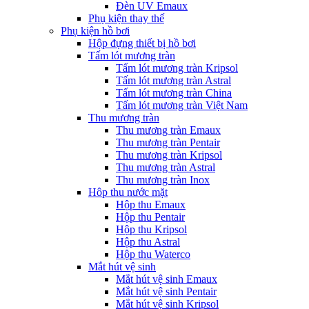
Đèn UV Emaux
Phụ kiện thay thế
Phụ kiện hồ bơi
Hộp đựng thiết bị hồ bơi
Tấm lót mương tràn
Tấm lót mương tràn Kripsol
Tấm lót mương tràn Astral
Tấm lót mương tràn China
Tấm lót mương tràn Việt Nam
Thu mương tràn
Thu mương tràn Emaux
Thu mương tràn Pentair
Thu mương tràn Kripsol
Thu mương tràn Astral
Thu mương tràn Inox
Hôp thu nước mặt
Hộp thu Emaux
Hộp thu Pentair
Hộp thu Kripsol
Hộp thu Astral
Hộp thu Waterco
Mắt hút vệ sinh
Mắt hút vệ sinh Emaux
Mắt hút vệ sinh Pentair
Mắt hút vệ sinh Kripsol