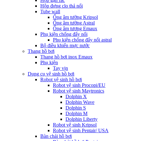
Hộp gạn rác
Hộp đựng clo thả nổi
Tube wall
Ống âm tường Kripsol
Ống âm tường Astral
Ống âm tương Emaux
Phụ kiện chống đẩy nổi
Phụ kiện chống đẩy nổi astral
Bộ điều khiển mực nước
Thang hồ bơi
Thang hồ bơi inox Emaux
Phụ kiện
Tay vịn
Dụng cụ vệ sinh hồ bơi
Robot vệ sinh hồ bơi
Robot vệ sinh Procopi/EU
Robot vệ sinh Maytronics
Dolphin X
Dolphin Wave
Dolphin S
Dolphin M
Dolphin Liberty
Robot vệ sinh Kripsol
Robot vệ sinh Pentair/ USA
Bàn chải hồ bơi