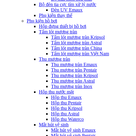
Bộ đèn tia cực tím xử lý nước
Đèn UV Emaux
Phụ kiện thay thế
Phụ kiện hồ bơi
Hộp đựng thiết bị hồ bơi
Tấm lót mương tràn
Tấm lót mương tràn Kripsol
Tấm lót mương tràn Astral
Tấm lót mương tràn China
Tấm lót mương tràn Việt Nam
Thu mương tràn
Thu mương tràn Emaux
Thu mương tràn Pentair
Thu mương tràn Kripsol
Thu mương tràn Astral
Thu mương tràn Inox
Hôp thu nước mặt
Hộp thu Emaux
Hộp thu Pentair
Hộp thu Kripsol
Hộp thu Astral
Hộp thu Waterco
Mắt hút vệ sinh
Mắt hút vệ sinh Emaux
Mắt hút vệ sinh Pentair