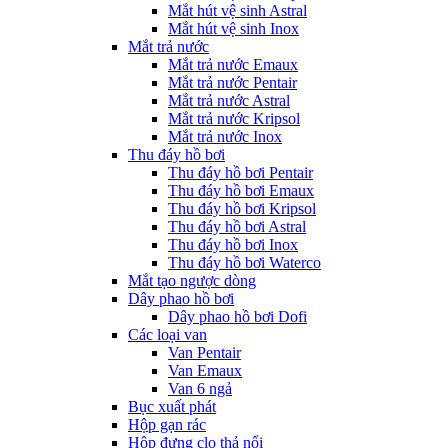
Mắt hút vệ sinh Astral
Mắt hút vệ sinh Inox
Mắt trả nước
Mắt trả nước Emaux
Mắt trả nước Pentair
Mắt trả nước Astral
Mắt trả nước Kripsol
Mắt trả nước Inox
Thu đáy hồ bơi
Thu đáy hồ bơi Pentair
Thu đáy hồ bơi Emaux
Thu đáy hồ bơi Kripsol
Thu đáy hồ bơi Astral
Thu đáy hồ bơi Inox
Thu đáy hồ bơi Waterco
Mắt tạo ngược dòng
Dây phao hồ bơi
Dây phao hồ bơi Dofi
Các loại van
Van Pentair
Van Emaux
Van 6 ngả
Bục xuất phát
Hộp gạn rác
Hộp đựng clo thả nổi