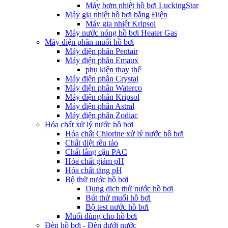
Máy bơm nhiệt hồ bơi LuckingStar
Máy gia nhiệt hồ bơi bằng Điện
Máy gia nhiệt Kripsol
Máy nước nóng hồ bơi Heater Gas
Máy điện phân muối hồ bơi
Máy điện phân Pentair
Máy điện phân Emaux
phụ kiện thay thế
Máy điện phân Crystal
Máy điện phân Waterco
Máy điện phân Kripsol
Máy điện phân Astral
Máy điện phân Zodiac
Hóa chất xử lý nước hồ bơi
Hóa chất Chlorine xử lý nước hồ bơi
Chất diệt rêu tảo
Chất lắng cặn PAC
Hóa chất giảm pH
Hóa chất tăng pH
Bộ thử nước hồ bơi
Dung dịch thử nước hồ bơi
Bút thử muối hồ bơi
Bộ test nước hồ bơi
Muối dùng cho hồ bơi
Đèn hồ bơi - Đèn dưới nước