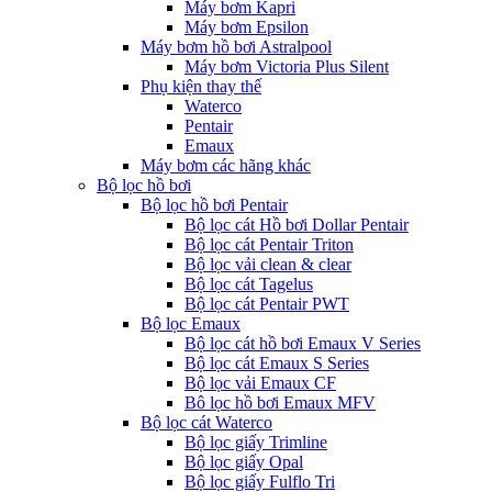
Máy bơm Kapri
Máy bơm Epsilon
Máy bơm hồ bơi Astralpool
Máy bơm Victoria Plus Silent
Phụ kiện thay thế
Waterco
Pentair
Emaux
Máy bơm các hãng khác
Bộ lọc hồ bơi
Bộ lọc hồ bơi Pentair
Bộ lọc cát Hồ bơi Dollar Pentair
Bộ lọc cát Pentair Triton
Bộ lọc vải clean & clear
Bộ lọc cát Tagelus
Bộ lọc cát Pentair PWT
Bộ lọc Emaux
Bộ lọc cát hồ bơi Emaux V Series
Bộ lọc cát Emaux S Series
Bộ lọc vải Emaux CF
Bô lọc hồ bơi Emaux MFV
Bộ lọc cát Waterco
Bộ lọc giấy Trimline
Bộ lọc giấy Opal
Bộ lọc giấy Fulflo Tri