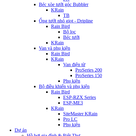
Béc xòe tưới góc Bubbler
KRain
TB
Ống tưới nhỏ giọt - Dripline
Rain Bird
Bộ lọc
Béc tưới
KRain
Van và phụ kiện
Rain Bird
KRain
Van điện từ
ProSeries 200
ProSeries 150
Phụ kiện
Bộ điều khiển và phụ kiện
Rain Bird
ESP-RZX Series
ESP-ME3
KRain
SiteMaster KRain
Pro LC
Phụ kiện
Dự án
Hồ bơi gia đình & Biệt Thự