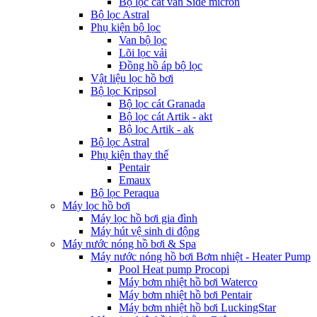
Bộ lọc cát van Side micron
Bộ lọc Astral
Phụ kiện bộ lọc
Van bộ lọc
Lõi lọc vải
Đồng hồ áp bộ lọc
Vật liệu lọc hồ bơi
Bộ lọc Kripsol
Bộ lọc cát Granada
Bộ lọc cát Artik - akt
Bộ lọc Artik - ak
Bộ lọc Astral
Phụ kiện thay thế
Pentair
Emaux
Bộ lọc Peraqua
Máy lọc hồ bơi
Máy lọc hồ bơi gia đình
Máy hút vệ sinh di động
Máy nước nóng hồ bơi & Spa
Máy nước nóng hồ bơi Bơm nhiệt - Heater Pump
Pool Heat pump Procopi
Máy bơm nhiệt hồ bơi Waterco
Máy bơm nhiệt hồ bơi Pentair
Máy bơm nhiệt hồ bơi LuckingStar