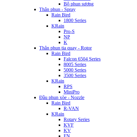
Bộ phun sương
Thân phun - Spray
Rain Bird
1800 Series
KRain
Pro-S
NP
K
Thân phun tia quay - Rotor
Rain Bird
Falcon 6504 Series
8005 Series
5000 Series
3500 Series
KRain
RPS
MiniPro
Đầu phun xòe - Nozzle
Rain Bird
R-VAN
KRain
Rotary Series
KVF
KV
FN