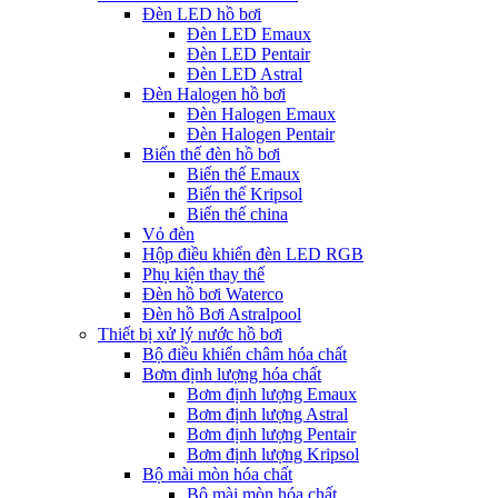
Đèn LED hồ bơi
Đèn LED Emaux
Đèn LED Pentair
Đèn LED Astral
Đèn Halogen hồ bơi
Đèn Halogen Emaux
Đèn Halogen Pentair
Biến thế đèn hồ bơi
Biến thế Emaux
Biến thế Kripsol
Biến thế china
Vỏ đèn
Hộp điều khiển đèn LED RGB
Phụ kiện thay thế
Đèn hồ bơi Waterco
Đèn hồ Bơi Astralpool
Thiết bị xử lý nước hồ bơi
Bộ điều khiển châm hóa chất
Bơm định lượng hóa chất
Bơm định lượng Emaux
Bơm định lượng Astral
Bơm định lượng Pentair
Bơm định lượng Kripsol
Bộ mài mòn hóa chất
Bộ mài mòn hóa chất