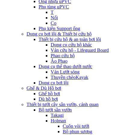
Ống nhựa uPVC
Phụ tùng uPVC
T
Nối
Co
Phụ kiện Support ống
Dụng cụ bơi lội & Thiết bị cứu hộ
Thiết bị cứu hộ & an toàn bơi lội
Dụng cụ cứu hộ khác
Ván cứu hộ - Lifeguard Board
Phao cứu hộ
Áo Phao
Dụng cụ thể thao dưới nước
Ván Lướt sóng
Thuyền chèoKayak
Dụng cụ bơi lội
Ghế & Dù Hồ bơi
Ghế hồ bơi
Dù hồ bơi
Thiết bị tưới cây sân vườn, cảnh quan
Bộ tưới sân vườn
Takagi
Holman
Cuộn vòi tưới
Bộ phun sương