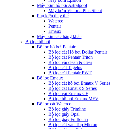
Máy bơm Epsilon
Máy bơm hồ bơi Astralpool
Máy bơm Victoria Plus Silent
Phụ kiện thay thế
Waterco
Pentair
Emaux
Máy bơm các hãng khác
Bộ lọc hồ bơi
Bộ lọc hồ bơi Pentair
Bộ lọc cát Hồ bơi Dollar Pentair
Bộ lọc cát Pentair Triton
Bộ lọc vải clean & clear
Bộ lọc cát Tagelus
Bộ lọc cát Pentair PWT
Bộ lọc Emaux
Bộ lọc cát hồ bơi Emaux V Series
Bộ lọc cát Emaux S Series
Bộ lọc vải Emaux CF
Bô lọc hồ bơi Emaux MFV
Bộ lọc cát Waterco
Bộ lọc giấy Trimline
Bộ lọc giấy Opal
Bộ lọc giấy Fulflo Tri
Bộ lọc cát van Top Micron