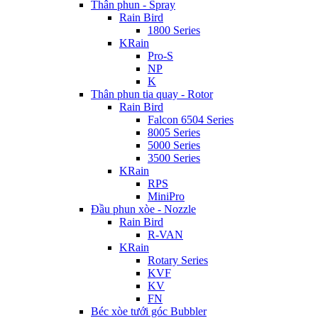
Thân phun - Spray
Rain Bird
1800 Series
KRain
Pro-S
NP
K
Thân phun tia quay - Rotor
Rain Bird
Falcon 6504 Series
8005 Series
5000 Series
3500 Series
KRain
RPS
MiniPro
Đầu phun xòe - Nozzle
Rain Bird
R-VAN
KRain
Rotary Series
KVF
KV
FN
Béc xòe tưới góc Bubbler