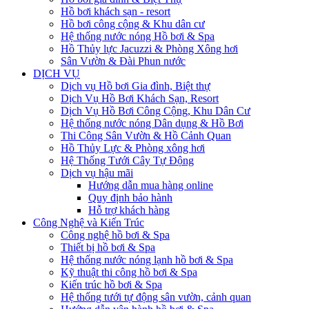
Hồ bơi khách sạn - resort
Hồ bơi công cộng & Khu dân cư
Hệ thống nước nóng Hồ bơi & Spa
Hồ Thủy lực Jacuzzi & Phòng Xông hơi
Sân Vườn & Đài Phun nước
DỊCH VỤ
Dịch vụ Hồ bơi Gia đình, Biệt thự
Dịch Vụ Hồ Bơi Khách Sạn, Resort
Dịch Vụ Hồ Bơi Công Cộng, Khu Dân Cư
Hệ thống nước nóng Dân dụng & Hồ Bơi
Thi Công Sân Vườn & Hồ Cảnh Quan
Hồ Thủy Lực & Phòng xông hơi
Hệ Thống Tưới Cây Tự Động
Dịch vụ hậu mãi
Hướng dẫn mua hàng online
Quy định bảo hành
Hỗ trợ khách hàng
Công Nghệ và Kiến Trúc
Công nghệ hồ bơi & Spa
Thiết bị hồ bơi & Spa
Hệ thống nước nóng lạnh hồ bơi & Spa
Kỹ thuật thi công hồ bơi & Spa
Kiến trúc hồ bơi & Spa
Hệ thống tưới tự động sân vườn, cảnh quan