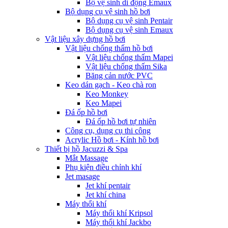
Bộ vệ sinh di động Emaux
Bộ dụng cụ vệ sinh hồ bơi
Bộ dụng cụ vệ sinh Pentair
Bộ dụng cụ vệ sinh Emaux
Vật liệu xây dựng hồ bơi
Vật liệu chống thấm hồ bơi
Vật liệu chống thấm Mapei
Vật liệu chống thấm Sika
Băng cản nước PVC
Keo dán gạch - Keo chà ron
Keo Monkey
Keo Mapei
Đá ốp hồ bơi
Đá ốp hồ bơi tự nhiên
Công cụ, dụng cụ thi công
Acrylic Hồ bơi - Kính hồ bơi
Thiết bị hồ Jacuzzi & Spa
Mắt Massage
Phụ kiện điều chỉnh khí
Jet masage
Jet khí pentair
Jet khí china
Máy thổi khí
Máy thổi khí Kripsol
Máy thổi khí Jackbo