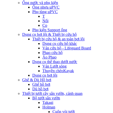
Ống nước và phụ kiện
Ống nhựa uPVC
Phụ tùng uPVC
T
Nối
Co
Phụ kiện Support ống
Dụng cụ bơi lội & Thiết bị cứu hộ
Thiết bị cứu hộ & an toàn bơi lội
Dụng cụ cứu hộ khác
Ván cứu hộ - Lifeguard Board
Phao cứu hộ
Áo Phao
Dụng cụ thể thao dưới nước
Ván Lướt sóng
Thuyền chèoKayak
Dụng cụ bơi lội
Ghế & Dù Hồ bơi
Ghế hồ bơi
Dù hồ bơi
Thiết bị tưới cây sân vườn, cảnh quan
Bộ tưới sân vườn
Takagi
Holman
Cuộn vòi tưới