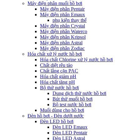
Máy điện phân muối hồ bơi
Máy điện phân Pentair
Máy điện phân Emaux
phụ kiện thay thế
Máy điện phân Crystal
Máy điện phân Waterco
Máy điện phân Kripsol
Máy điện phân Astral
Máy điện phân Zodiac
Hóa chất xử lý nước hồ bơi
Hóa chất Chlorine xử lý nước hồ bơi
Chất diệt rêu tảo
Chất lắng cặn PAC
Hóa chất giảm pH
Hóa chất tăng pH
Bộ thử nước hồ bơi
Dung dịch thử nước hồ bơi
Bút thử muối hồ bơi
Bộ test nước hồ bơi
Muối dùng cho hồ bơi
Đèn hồ bơi - Đèn dưới nước
Đèn LED hồ bơi
Đèn LED Emaux
Đèn LED Pentair
Đèn LED Astral