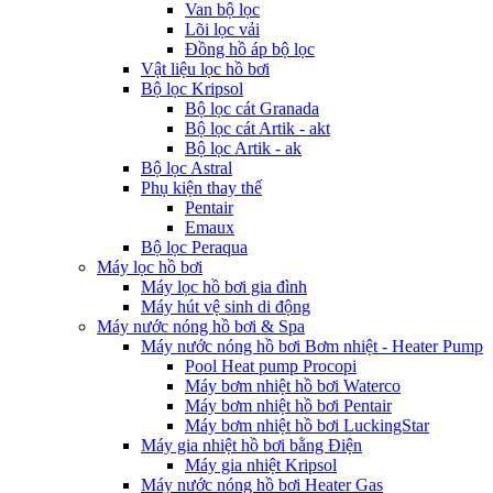
Van bộ lọc
Lõi lọc vải
Đồng hồ áp bộ lọc
Vật liệu lọc hồ bơi
Bộ lọc Kripsol
Bộ lọc cát Granada
Bộ lọc cát Artik - akt
Bộ lọc Artik - ak
Bộ lọc Astral
Phụ kiện thay thế
Pentair
Emaux
Bộ lọc Peraqua
Máy lọc hồ bơi
Máy lọc hồ bơi gia đình
Máy hút vệ sinh di động
Máy nước nóng hồ bơi & Spa
Máy nước nóng hồ bơi Bơm nhiệt - Heater Pump
Pool Heat pump Procopi
Máy bơm nhiệt hồ bơi Waterco
Máy bơm nhiệt hồ bơi Pentair
Máy bơm nhiệt hồ bơi LuckingStar
Máy gia nhiệt hồ bơi bằng Điện
Máy gia nhiệt Kripsol
Máy nước nóng hồ bơi Heater Gas