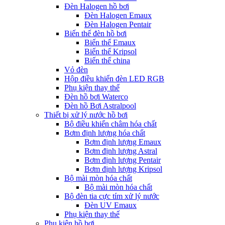
Đèn Halogen hồ bơi
Đèn Halogen Emaux
Đèn Halogen Pentair
Biến thế đèn hồ bơi
Biến thế Emaux
Biến thế Kripsol
Biến thế china
Vỏ đèn
Hộp điều khiển đèn LED RGB
Phụ kiện thay thế
Đèn hồ bơi Waterco
Đèn hồ Bơi Astralpool
Thiết bị xử lý nước hồ bơi
Bộ điều khiển châm hóa chất
Bơm định lượng hóa chất
Bơm định lượng Emaux
Bơm định lượng Astral
Bơm định lượng Pentair
Bơm định lượng Kripsol
Bộ mài mòn hóa chất
Bộ mài mòn hóa chất
Bộ đèn tia cực tím xử lý nước
Đèn UV Emaux
Phụ kiện thay thế
Phụ kiện hồ bơi