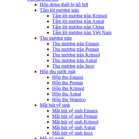
Hộp đựng thiết bị hồ bơi
Tấm lót mương tràn
Tấm lót mương tràn Kripsol
Tấm lót mương tràn Astral
Tấm lót mương tràn China
Tấm lót mương tràn Việt Nam
Thu mương tràn
Thu mương tràn Emaux
Thu mương tràn Pentair
Thu mương tràn Kripsol
Thu mương tràn Astral
Thu mương tràn Inox
Hôp thu nước mặt
Hộp thu Emaux
Hộp thu Pentair
Hộp thu Kripsol
Hộp thu Astral
Hộp thu Waterco
Mắt hút vệ sinh
Mắt hút vệ sinh Emaux
Mắt hút vệ sinh Pentair
Mắt hút vệ sinh Kripsol
Mắt hút vệ sinh Astral
Mắt hút vệ sinh Inox
Mắt trả nước