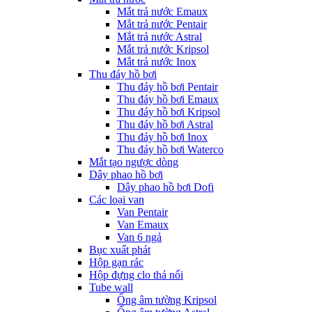
Mắt trả nước Emaux
Mắt trả nước Pentair
Mắt trả nước Astral
Mắt trả nước Kripsol
Mắt trả nước Inox
Thu đáy hồ bơi
Thu đáy hồ bơi Pentair
Thu đáy hồ bơi Emaux
Thu đáy hồ bơi Kripsol
Thu đáy hồ bơi Astral
Thu đáy hồ bơi Inox
Thu đáy hồ bơi Waterco
Mắt tạo ngược dòng
Dây phao hồ bơi
Dây phao hồ bơi Dofi
Các loại van
Van Pentair
Van Emaux
Van 6 ngả
Bục xuất phát
Hộp gạn rác
Hộp đựng clo thả nổi
Tube wall
Ống âm tường Kripsol