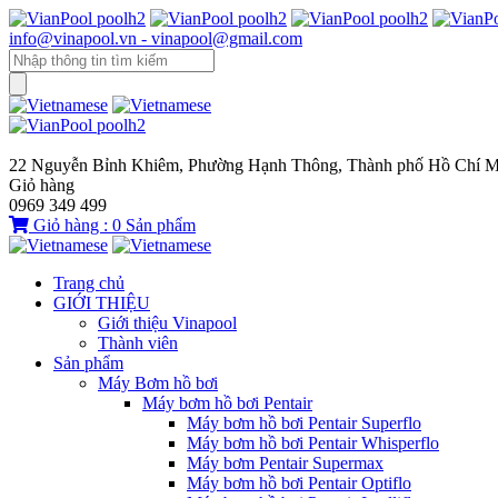
info@vinapool.vn - vinapool@gmail.com
22 Nguyễn Bỉnh Khiêm, Phường Hạnh Thông, Thành phố Hồ Chí M
Giỏ hàng
0969 349 499
Giỏ hàng :
0
Sản phẩm
Trang chủ
GIỚI THIỆU
Giới thiệu Vinapool
Thành viên
Sản phẩm
Máy Bơm hồ bơi
Máy bơm hồ bơi Pentair
Máy bơm hồ bơi Pentair Superflo
Máy bơm hồ bơi Pentair Whisperflo
Máy bơm Pentair Supermax
Máy bơm hồ bơi Pentair Optiflo