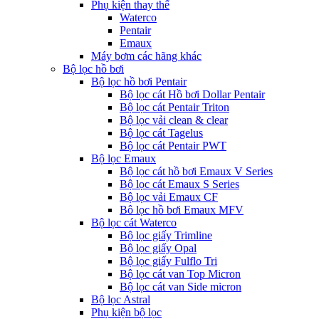
Phụ kiện thay thế
Waterco
Pentair
Emaux
Máy bơm các hãng khác
Bộ lọc hồ bơi
Bộ lọc hồ bơi Pentair
Bộ lọc cát Hồ bơi Dollar Pentair
Bộ lọc cát Pentair Triton
Bộ lọc vải clean & clear
Bộ lọc cát Tagelus
Bộ lọc cát Pentair PWT
Bộ lọc Emaux
Bộ lọc cát hồ bơi Emaux V Series
Bộ lọc cát Emaux S Series
Bộ lọc vải Emaux CF
Bô lọc hồ bơi Emaux MFV
Bộ lọc cát Waterco
Bộ lọc giấy Trimline
Bộ lọc giấy Opal
Bộ lọc giấy Fulflo Tri
Bộ lọc cát van Top Micron
Bộ lọc cát van Side micron
Bộ lọc Astral
Phụ kiện bộ lọc