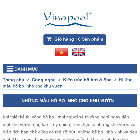
Giỏ hàng :
0
Sản phẩm
DANH MỤC
Trang chủ
>
Công nghệ
>
Kiến trúc hồ bơi & Spa
>
Những
mẫu hồ bơi nhỏ cho khu vườn
NHỮNG MẪU HỒ BƠI NHỎ CHO KHU VƯỜN
Khi thiết kế thi công hồ bơi, mọi người sẽ thường nghĩ ngay đến
một khu vườn rộng lớn. Tuy nhiên, trên thực tế những khu vườn với
diện tích hạn chế cũng có thể sỡ hữu những bể bơi nhỏ xinh và đẹp
mắt. Hãy cùng chiêm ngưỡng những mẫu bể bơi tuyệt đẹp dưới