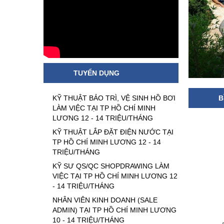
TUYỂN DỤNG
KỸ THUẬT BẢO TRÌ, VỆ SINH HỒ BƠI
B
LÀM VIỆC TẠI TP HỒ CHÍ MINH
LƯƠNG 12 - 14 TRIỆU/THÁNG
KỸ THUẬT LẮP ĐẶT ĐIỆN NƯỚC TẠI
TP HỒ CHÍ MINH LƯƠNG 12 - 14
TRIỆU/THÁNG
KỸ SƯ QS/QC SHOPDRAWING LÀM
VIỆC TẠI TP HỒ CHÍ MINH LƯƠNG 12
- 14 TRIỆU/THÁNG
NHÂN VIÊN KINH DOANH (SALE
ADMIN) TẠI TP HỒ CHÍ MINH LƯƠNG
10 - 14 TRIỆU/THÁNG