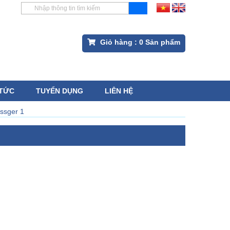
Giỏ hàng :
0
Sản phẩm
 TỨC
TUYỂN DỤNG
LIÊN HỆ
ssger 1