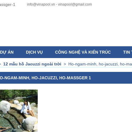
info@vinapool.vn - vinapool@gmail.com
DỰ ÁN
DỊCH VỤ
CÔNG NGHỆ VÀ KIẾN TRÚC
TIN
>
12 mẫu hồ Jacuzzi ngoài trời
>
Ho-ngam-minh, ho-jacuzzi, ho-ma
O-NGAM-MINH, HO-JACUZZI, HO-MASSGER 1