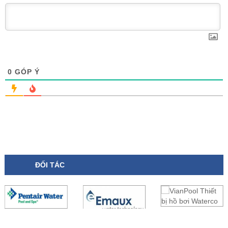
0
GÓP Ý
ĐỐI TÁC