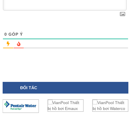
0
GÓP Ý
ĐỐI TÁC