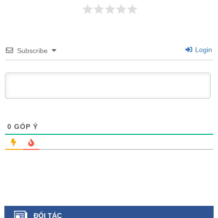
Login
Subscribe
0
GÓP Ý
ĐỐI TÁC