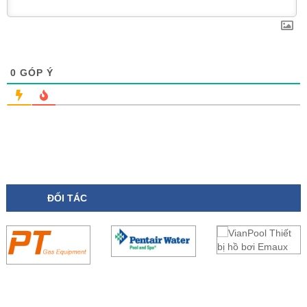
0
GÓP Ý
ĐỐI TÁC