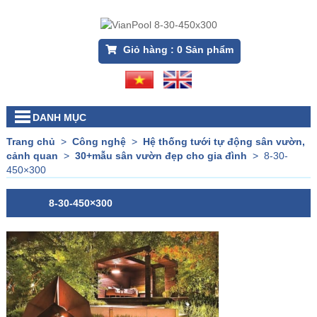
Giỏ hàng :
0
Sản phẩm
DANH MỤC
Trang chủ
>
Công nghệ
>
Hệ thống tưới tự động sân vườn,
cảnh quan
>
30+mẫu sân vườn đẹp cho gia đình
>
8-30-
450×300
8-30-450×300