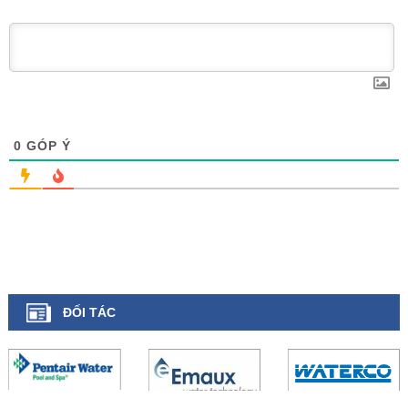
0
GÓP Ý
ĐỐI TÁC