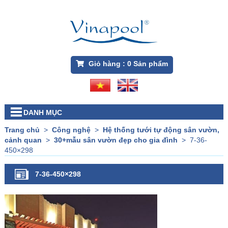
Giỏ hàng :
0
Sản phẩm
DANH MỤC
Trang chủ
>
Công nghệ
>
Hệ thống tưới tự động sân vườn,
cảnh quan
>
30+mẫu sân vườn đẹp cho gia đình
>
7-36-
450×298
7-36-450×298