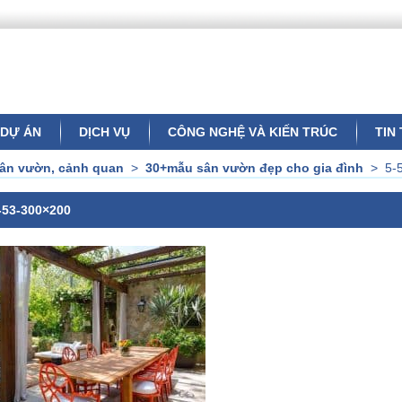
DỰ ÁN
DỊCH VỤ
CÔNG NGHỆ VÀ KIẾN TRÚC
TIN
sân vườn, cảnh quan
>
30+mẫu sân vườn đẹp cho gia đình
>
5-
-53-300×200