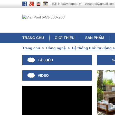
info@vinapool.vn - vinapool@gmail.com
TRANG CHỦ
GIỚI THIỆU
SẢN PHẨM
Trang chủ
>
Công nghệ
>
Hệ thống tưới tự động 
TÀI LIỆU
5
VIDEO