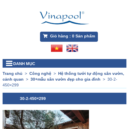
Giỏ hàng :
0
Sản phẩm
DANH MỤC
Trang chủ
>
Công nghệ
>
Hệ thống tưới tự động sân vườn,
cảnh quan
>
30+mẫu sân vườn đẹp cho gia đình
>
30-2-
450×299
30-2-450×299