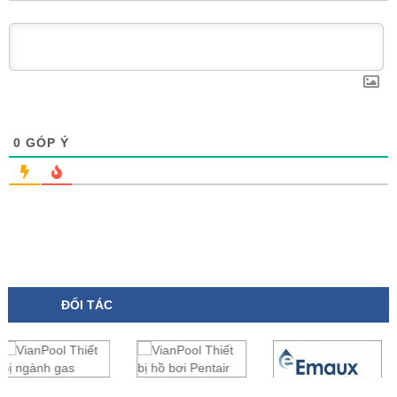
0
GÓP Ý
ĐỐI TÁC