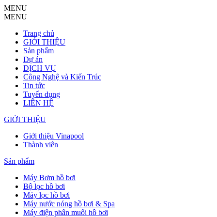
MENU
MENU
Trang chủ
GIỚI THIỆU
Sản phẩm
Dự án
DỊCH VỤ
Công Nghệ và Kiến Trúc
Tin tức
Tuyển dụng
LIÊN HỆ
GIỚI THIỆU
Giới thiệu Vinapool
Thành viên
Sản phẩm
Máy Bơm hồ bơi
Bộ lọc hồ bơi
Máy lọc hồ bơi
Máy nước nóng hồ bơi & Spa
Máy điện phân muối hồ bơi